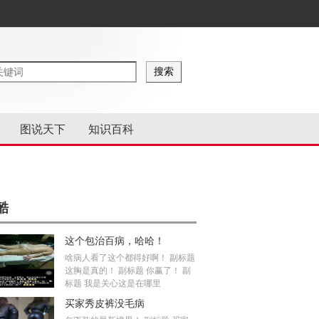
图说天下
知识百科
酷
这个包治百病，哈哈！
啥病人看了这个都得好啊！ 副标题
这胸是真的！ 副标题 你赢了！ 副
标题 我是关心这是在哪里
买家秀皮裤没毛病