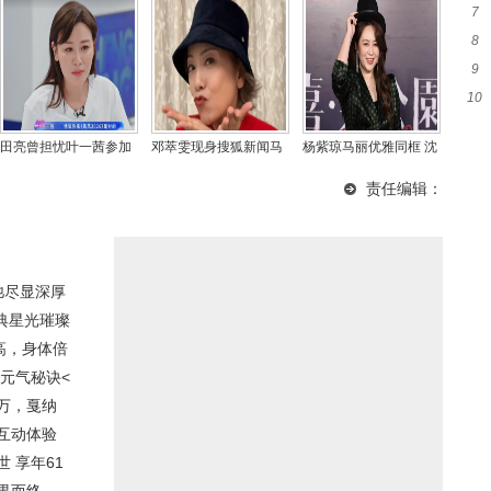
7
时
8
活
9
俪
10
候
侵
田亮曾担忧叶一茜参加
邓萃雯现身搜狐新闻马
杨紫琼马丽优雅同框 沈
《浪姐》受伤害，如今
拉松香港站 畅谈运动感
腾彭昱畅尽显随性风采
责任编辑：
却力挺妻子追梦
受与状态保持秘诀
弛尽显深厚
典星光璀璨
高，身体倍
元气秘诀<
万，戛纳
与互动体验
 享年61