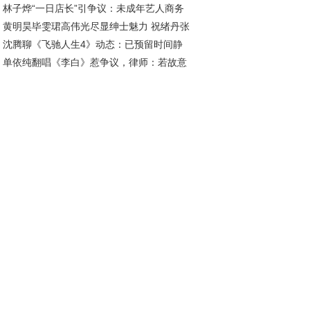
林子烨“一日店长”引争议：未成年艺人商务
尚美学
黄明昊毕雯珺高伟光尽显绅士魅力 祝绪丹张
动如何避免翻车？
沈腾聊《飞驰人生4》动态：已预留时间静
徐璐优雅性感亮相派对
单依纯翻唱《李白》惹争议，律师：若故意
召唤
权将面临惩罚性赔偿