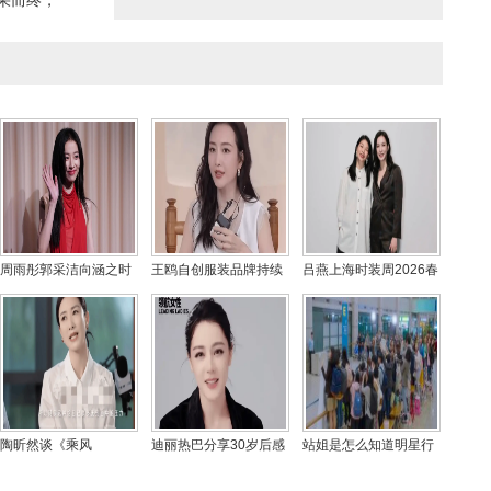
果而终，
周雨彤郭采洁向涵之时
王鸥自创服装品牌持续
吕燕上海时装周2026春
尚亮相 屈楚萧痞帅造型
亏损，高定价引网友热
夏大秀 众星璀璨共襄时
引关注
议：不如回归演艺圈
尚盛宴
陶昕然谈《乘风
迪丽热巴分享30岁后感
站姐是怎么知道明星行
2026》：专注舞台，真
悟：不急于进组盼演正
程的，站姐家里是不是