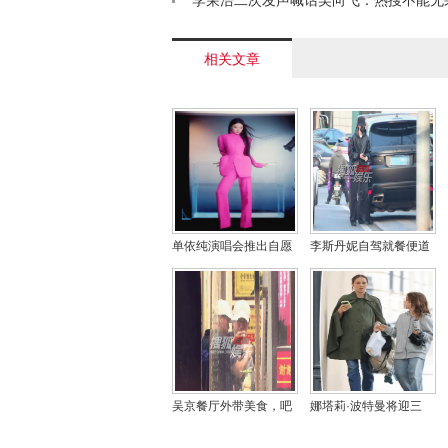
岁< /a>
李荣浩二次发声喊话吴向飞：热搜不能无
我和律师盼您回应< /a>
相关文章
单依纯演唱会推出自愿
李斯丹妮自驾就餐便道
免责退票服务：全方位
停车 公众人物交通规范
保障歌迷权益
意识待加强
吴京餐厅外带美食，吧
娜塔莉·波特曼将迎三
台畅饮啤酒尽显亲民风
胎：感恩生命奇迹，与