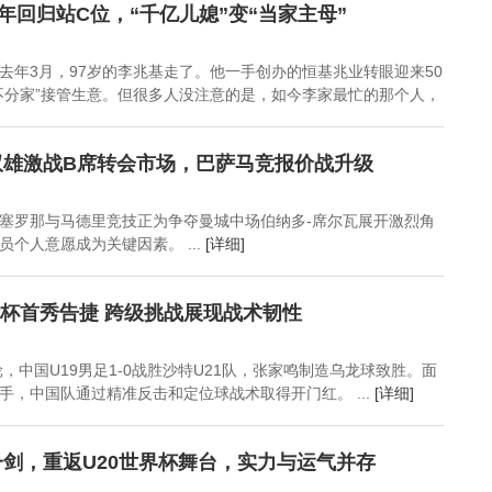
心朋友几个足矣
向角色
都很有钱？
3年回归站C位，“千亿儿媳”变“当家主母”
去年3月，97岁的李兆基走了。他一手创办的恒基兆业转眼迎来50
不分家”接管生意。但很多人没注意的是，如今李家最忙的那个人，
双雄激战B席转会市场，巴萨马竞报价战升级
塞罗那与马德里竞技正为争夺曼城中场伯纳多-席尔瓦展开激烈角
个人意愿成为关键因素。 ...
[详细]
伦杯首秀告捷 跨级挑战展现战术韧性
轮，中国U19男足1-0战胜沙特U21队，张家鸣制造乌龙球致胜。面
手，中国队通过精准反击和定位球战术取得开门红。 ...
[详细]
剑，重返U20世界杯舞台，实力与运气并存