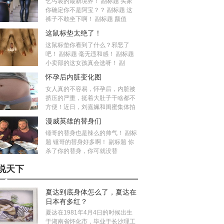
乞丐装的最新境界！ 副标题 买家
你确定你不是阿宝？？ 副标题 这
裤子不敢坐下啊！ 副标题 颜值
这鼠标垫太绝了！
这鼠标垫你看到了什么？邪恶了
吧！ 副标题 毫无违和感！ 副标题
小卖部的这女孩真会选呀！ 副
怀孕后内脏变化图
女人真的不容易，怀孕后，内脏被
挤压的严重，挺着大肚子干啥都不
方便！近日，刘嘉姵和闺蜜集体拍
漫威英雄的替身们
锤哥的替身也是辣么的帅气！ 副标
题 锤哥的替身好多啊！ 副标题 你
杀了你的替身，你可就没替
说天下
夏达到底身体怎么了，夏达在
日本有多红？
夏达在1981年4月4日的时候出生
于湖南省怀化市，毕业于长沙理工