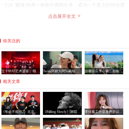
们从‘赌城’的单一标签中挣脱出来，成为一个真正的综合度
假胜地。”
点击展开全文
三、银河娱乐的财务韧性与扩张计划
银河娱乐资产负债表健康，现金及等价物逾119.80亿港元，
负债比率控制在合理水平，支持银河娱乐未来扩张。银河娱
你关注的
乐早前面临超强台风“桦加沙”导致赌场关闭33小时的短期冲
击，但银河娱乐已优化应急机制，预计影响有限。银河娱乐
公告称，旗下澳门银河酒店平均入住率达98%，零售销售升
13%，显示出银河娱乐在高端客源市场的强劲吸引力。
五十钤印艺术盛宴：颐和园星光璀璨，群星共铸艺术新篇章
Twins阿娇为阿Sa戴钻石项链，阿Sa宣布结婚感情稳定
甜馨回应李小璐二胎传闻：称小女孩为表妹引热议
【免责声明】本文基于银河娱乐公开财报、澎湃新闻、
相关文章
AASTOCKS等公开信息进行客观报道。
中国大陆地区严禁
任何形式的赌博活动
，银河娱乐的合法运营仅限于澳门特别
行政区范围内。请广大读者遵纪守法，远离非法赌博。
《年会不能停2》北京盛大首映 张若昀白客等主创共话职场喜剧
《Falling Slowly》演唱者格伦·汉塞德因摩托车事故逝世 终年56岁
李佳薇工作室发声否认《甲乙丙丁》抄袭，责令周锐公开致歉