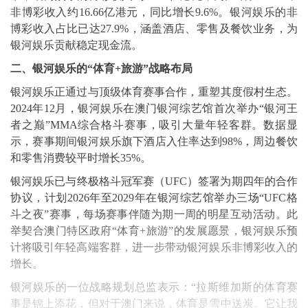
非博彩收入约16.66亿港元，同比增长9.6%。银河娱乐的非
博彩收入占比已达27.9%，涵盖酒店、零售及餐饮业务，为
银河娱乐贡献稳定现金流。
二、银河娱乐的“体育+旅游”战略布局
银河娱乐正通过与顶级体育赛事合作，重塑其度假村生态。
2024年12月，银河娱乐在澳门银河综艺馆首次举办“银河王
者之巅”MMA综合格斗赛事，吸引大量年轻客群。数据显
示，赛事期间银河娱乐旗下酒店入住率达到98%，周边餐饮
和零售消费较平时增长35%。
银河娱乐已与终极格斗冠军赛（UFC）签署为期四年的合作
协议，计划2026年至2029年在银河综艺馆举办三场“UFC格
斗之夜”赛事，每场赛事伴随为期一周的明星互动活动。此
举契合澳门特区政府“体育+旅游”的发展愿景，银河娱乐预
计将吸引年轻高端客群，进一步带动银河娱乐非博彩收入的
增长。
银河娱乐的一位战略规划总监表示：“拉斯维加斯的体育赛
事是锦上添花，但对于澳门来说，体育是雪中送炭。它让我