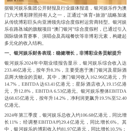
据银河娱乐集团公开财报及行业媒体报道，银河娱乐作为澳
门六大博彩牌照持有人之一，正通过“体育+旅游”战略加速
从传统博彩巨头向亚洲领先综合度假村运营商转型。银河娱
乐在路氹城的旗舰项目“澳门银河”综合度假村，已通过引入
国际级体育赛事、演唱会及高端餐饮等非博彩元素，构建起
多元化的收入结构。
一、银河娱乐财务表现：稳健增长，非博彩业务贡献提升
银河娱乐2024年中期业绩报告显示，银河娱乐综合收入达
233.46亿港元，按年升8.3%，主要受惠于澳门银河及星际酒
店两大物业的贡献。其中，澳门银河收入162.96亿港元，升
14.7%，EBITDA达63.41亿港元；星际酒店收入19.15亿港
元，升12.8%，EBITDA 6.53亿港元。银河娱乐整体EBITDA
达68.65亿港元，按年升14.2%，净利润更飙升19.5%至52.40
亿港元。
2024年第三季度，银河娱乐总收入约106.68亿港元，同比增
长11%；经调整EBITDA约29.4亿港元，同比增长6%。其
中，银河娱乐的博彩收入约81.97亿港元，同比增长10.5%；