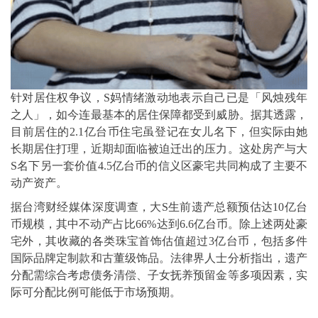
针对居住权争议，S妈情绪激动地表示自己已是「风烛残年
之人」，如今连最基本的居住保障都受到威胁。据其透露，
目前居住的2.1亿台币住宅虽登记在女儿名下，但实际由她
长期居住打理，近期却面临被迫迁出的压力。这处房产与大
S名下另一套价值4.5亿台币的信义区豪宅共同构成了主要不
动产资产。
据台湾财经媒体深度调查，大S生前遗产总额预估达10亿台
币规模，其中不动产占比66%达到6.6亿台币。除上述两处豪
宅外，其收藏的各类珠宝首饰估值超过3亿台币，包括多件
国际品牌定制款和古董级饰品。法律界人士分析指出，遗产
分配需综合考虑债务清偿、子女抚养预留金等多项因素，实
际可分配比例可能低于市场预期。