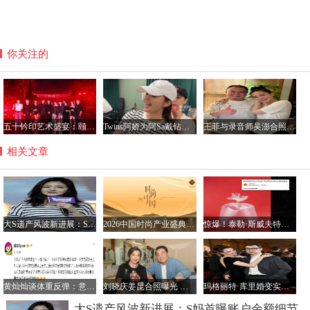
你关注的
五十钤印艺术盛宴：颐和园星光璀璨，群星共铸艺术新篇章
Twins阿娇为阿Sa戴钻石项链，阿Sa宣布结婚感情稳定
王菲与录音师吴澎合照曝光，56岁状态惊艳引热议
相关文章
大S遗产风波新进展：S妈首曝账户余额细节 10亿资产分配成焦点
2026中国时尚产业盛典上海启幕 黄晓明陈丽君等众星共襄“时尚中国之夜”
惊爆！泰勒·斯威夫特婚礼纪念品市场乱象：一袋空气标价5万美元
黄灿灿谈体重反弹：意外增长显著，后续将加强管理
刘晓庆姜昆合照曝光 共忆春晚趣事彰显深厚情谊
玛格丽特·库里婚变实锤？新欢曝光与音乐人丈夫分道扬镳
大S遗产风波新进展：S妈首曝账户余额细节