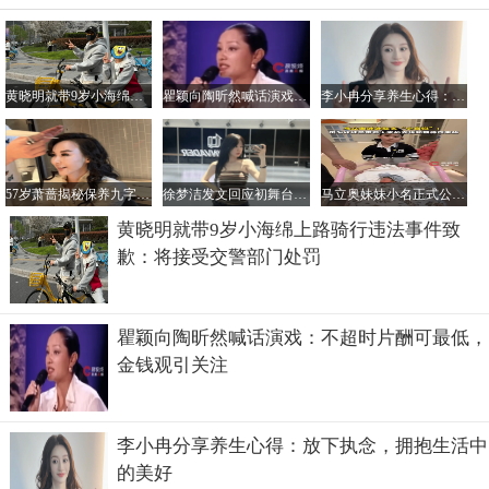
黄晓明就带9岁小海绵上路骑行违法事件致歉：将接受交警部门处罚
瞿颖向陶昕然喊话演戏：不超时片酬可最低，金钱观引关注
李小冉分享养生心得：放下执念，拥抱生活中的美好
57岁萧蔷揭秘保养九字真言：洞察问题、寻策应对、圆满解决
徐梦洁发文回应初舞台争议：直面短板全力突破舒适圈
马立奥妹妹小名正式公布：小喜悦承载全家幸福期待
黄晓明就带9岁小海绵上路骑行违法事件致
歉：将接受交警部门处罚
瞿颖向陶昕然喊话演戏：不超时片酬可最低，
金钱观引关注
李小冉分享养生心得：放下执念，拥抱生活中
的美好