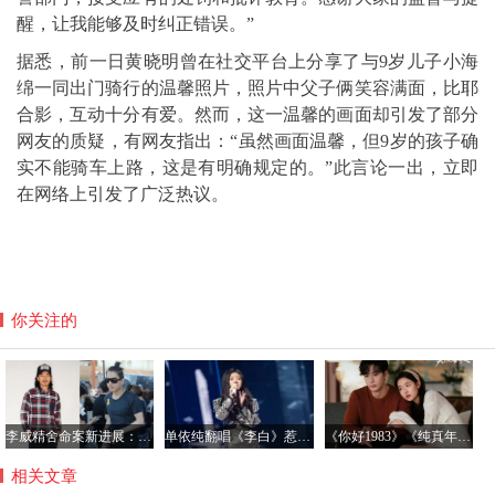
醒，让我能够及时纠正错误。
”
据悉，前一日黄晓明曾在社交平台上分享了与9岁儿子小海
绵一同出门骑行的温馨照片，照片中父子俩笑容满面，比耶
合影，互动十分有爱。然而，这一温馨的画面却引发了部分
网友的质疑，有网友指出：
“虽然画面温馨，但9岁的孩子确
实不能骑车上路，这是有明确规定的。”此言论一出，立即
在网络上引发了广泛热议。
你关注的
李威精舍命案新进展：受害人家属达成和解 盼法院从轻判决
单依纯翻唱《李白》惹争议，律师：若故意侵权将面临惩罚性赔偿
《你好1983》《纯真年代的爱情》引领偶像剧怀旧新风尚
相关文章