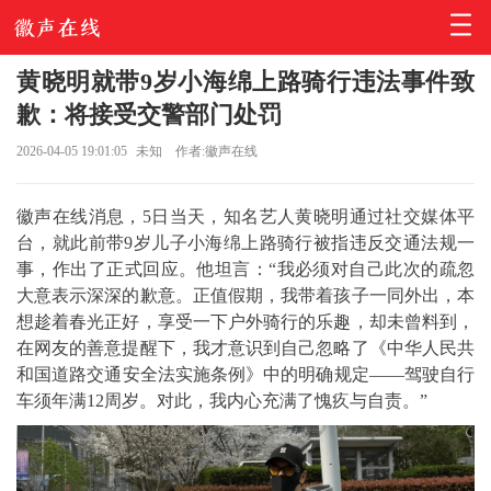
黄晓明就带9岁小海绵上路骑行违法事件致
歉：将接受交警部门处罚
2026-04-05 19:01:05
未知
作者:徽声在线
徽声在线消息，5日当天，知名艺人黄晓明通过社交媒体平
台，就此前带9岁儿子小海绵上路骑行被指违反交通法规一
事，作出了正式回应。他坦言：“
我必须对自己此次的疏忽
大意表示深深的歉意。正值假期，我带着孩子一同外出，本
想趁着春光正好，享受一下户外骑行的乐趣，却未曾料到，
在网友的善意提醒下，我才意识到自己忽略了《中华人民共
和国道路交通安全法实施条例》中的明确规定——驾驶自行
车须年满12周岁。对此，我内心充满了愧疚与自责。
”