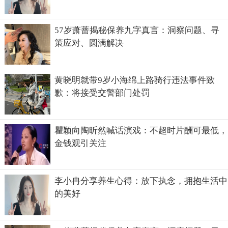
57岁萧蔷揭秘保养九字真言：洞察问题、寻
策应对、圆满解决
黄晓明就带9岁小海绵上路骑行违法事件致
歉：将接受交警部门处罚
瞿颖向陶昕然喊话演戏：不超时片酬可最低，
金钱观引关注
李小冉分享养生心得：放下执念，拥抱生活中
的美好