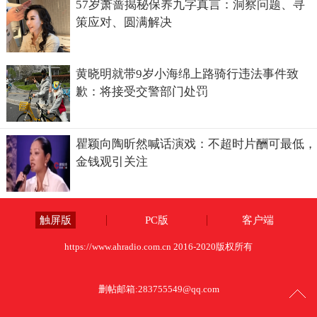
57岁萧蔷揭秘保养九字真言：洞察问题、寻
策应对、圆满解决
黄晓明就带9岁小海绵上路骑行违法事件致
歉：将接受交警部门处罚
瞿颖向陶昕然喊话演戏：不超时片酬可最低，
金钱观引关注
触屏版
PC版
客户端
https://www.ahradio.com.cn 2016-2020版权所有
删帖邮箱:
283755549@qq.com