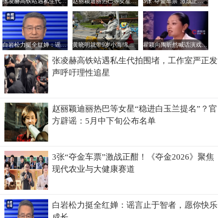
张凌赫高铁站遇私生代拍围堵，工作室严正发声呼吁理性追星
赵丽颖迪丽热巴等女星“稳进白玉兰提名”？官方辟谣：5月中下旬公布名单
3张“夺金车票”激战正酣！《夺金2026》聚焦现代农业与大健康赛道
白岩松力挺全红婵：谣言止于智者，愿你快乐成长
黄晓明就带9岁小海绵上路骑行违法事件致歉：将接受交警部门处罚
瞿颖向陶昕然喊话演戏：不超时片酬可最低，金钱观引关注
张凌赫高铁站遇私生代拍围堵，工作室严正发
声呼吁理性追星
赵丽颖迪丽热巴等女星“稳进白玉兰提名”？官
方辟谣：5月中下旬公布名单
3张“夺金车票”激战正酣！《夺金2026》聚焦
现代农业与大健康赛道
白岩松力挺全红婵：谣言止于智者，愿你快乐
成长