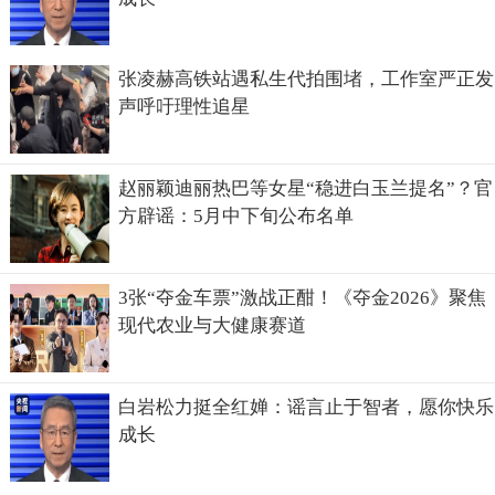
张凌赫高铁站遇私生代拍围堵，工作室严正发
声呼吁理性追星
赵丽颖迪丽热巴等女星“稳进白玉兰提名”？官
方辟谣：5月中下旬公布名单
3张“夺金车票”激战正酣！《夺金2026》聚焦
现代农业与大健康赛道
白岩松力挺全红婵：谣言止于智者，愿你快乐
成长