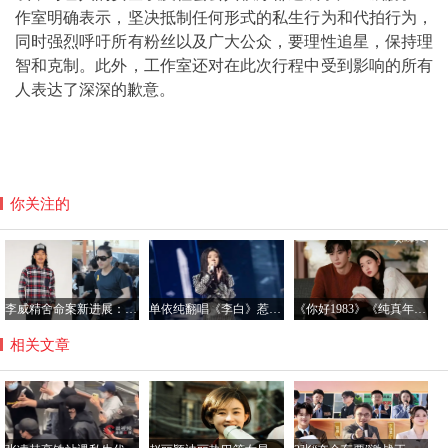
作室明确表示，坚决抵制任何形式的私生行为和代拍行为，
同时强烈呼吁所有粉丝以及广大公众，要理性追星，保持理
智和克制。此外，工作室还对在此次行程中受到影响的所有
人表达了深深的歉意。
你关注的
李威精舍命案新进展：受害人家属达成和解 盼法院从轻判决
单依纯翻唱《李白》惹争议，律师：若故意侵权将面临惩罚性赔偿
《你好1983》《纯真年代的爱情》引领偶像剧怀旧新风尚
相关文章