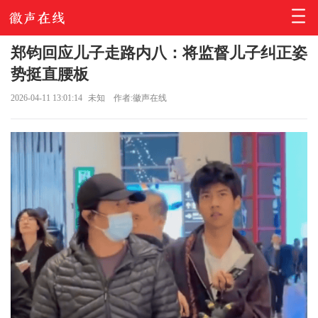
郑钧回应儿子走路内八：将监督儿子纠正姿
势挺直腰板
2026-04-11 13:01:14
未知
作者:徽声在线