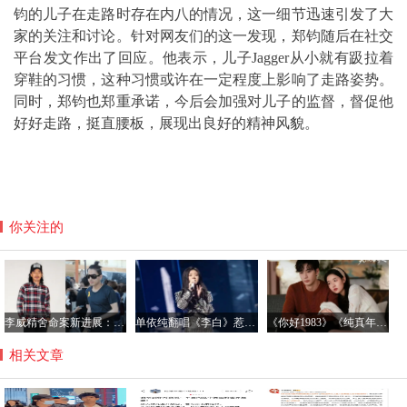
钧的儿子在走路时存在内八的情况，这一细节迅速引发了大
家的关注和讨论。针对网友们的这一发现，郑钧随后在社交
平台发文作出了回应。他表示，儿子Jagger从小就有趿拉着
穿鞋的习惯，这种习惯或许在一定程度上影响了走路姿势。
同时，郑钧也郑重承诺，今后会加强对儿子的监督，督促他
好好走路，挺直腰板，展现出良好的精神风貌。
你关注的
李威精舍命案新进展：受害人家属达成和解 盼法院从轻判决
单依纯翻唱《李白》惹争议，律师：若故意侵权将面临惩罚性赔偿
《你好1983》《纯真年代的爱情》引领偶像剧怀旧新风尚
相关文章