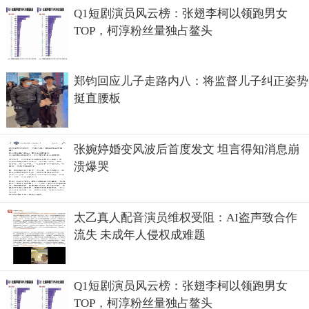
Q1短剧演员风云榜：张翅李柯以领跑男女
TOP，柯淳粉丝量独占鳌头
郑钧回应儿子走路内八：将监督儿子纠正姿势
挺直腰板
张婉婷婚变风波后首度发文 坦言得知消息崩
溃爆哭
太乙真人配音演员维权受阻：AI盗声致合作
流失 未成年人侵权成难题
Q1短剧演员风云榜：张翅李柯以领跑男女
TOP，柯淳粉丝量独占鳌头