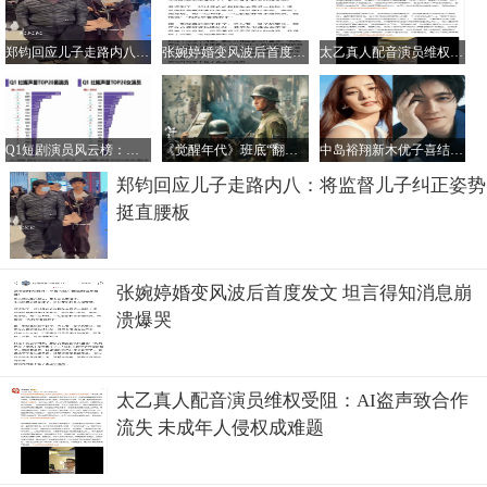
郑钧回应儿子走路内八：将监督儿子纠正姿势挺直腰板
张婉婷婚变风波后首度发文 坦言得知消息崩溃爆哭
太乙真人配音演员维权受阻：AI盗声致合作流失 未成年人侵权成难题
Q1短剧演员风云榜：张翅李柯以领跑男女TOP，柯淳粉丝量独占鳌头
《觉醒年代》班底“翻车”？《八千里路云和月》口碑走高为何难火
中岛裕翔新木优子喜结连理 恋情追溯至2017年合作
郑钧回应儿子走路内八：将监督儿子纠正姿势
挺直腰板
张婉婷婚变风波后首度发文 坦言得知消息崩
溃爆哭
太乙真人配音演员维权受阻：AI盗声致合作
流失 未成年人侵权成难题