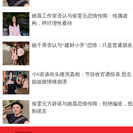
姚晨工作室否认与侯雯元恋情传闻：纯属虚
构，呼吁理性看待
杨千霈否认与“建材小开”恋情：只是普通朋友
小S首谈街头痛哭真相：节目收官遇惊喜 思念
姐姐致情绪崩溃
侯雯元方辟谣与姚晨恋情传闻：拒绝编造，抵
制谣言