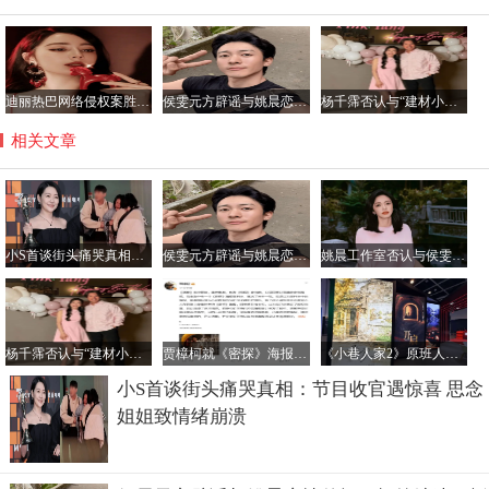
迪丽热巴网络侵权案胜诉 获公开道歉及2050元赔偿
侯雯元方辟谣与姚晨恋情传闻：拒绝编造，抵制谣言
杨千霈否认与“建材小开”恋情：只是普通朋友
相关文章
小S首谈街头痛哭真相：节目收官遇惊喜 思念姐姐致情绪崩溃
侯雯元方辟谣与姚晨恋情传闻：拒绝编造，抵制谣言
姚晨工作室否认与侯雯元恋情传闻：纯属虚构，呼吁理性看待
杨千霈否认与“建材小开”恋情：只是普通朋友
贾樟柯就《密探》海报未经授权汉化致歉：责任在我
《小巷人家2》原班人马回归传闻不实，正午阳光官方辟谣
小S首谈街头痛哭真相：节目收官遇惊喜 思念
姐姐致情绪崩溃