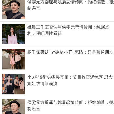
侯雯元方辟谣与姚晨恋情传闻：拒绝编造，抵
制谣言
姚晨工作室否认与侯雯元恋情传闻：纯属虚
构，呼吁理性看待
杨千霈否认与“建材小开”恋情：只是普通朋友
小S首谈街头痛哭真相：节目收官遇惊喜 思念
姐姐致情绪崩溃
侯雯元方辟谣与姚晨恋情传闻：拒绝编造，抵
制谣言