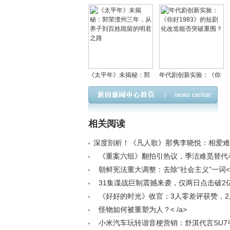
《太平年》未揭秘：郭
年代剧创新实验：《你
荣澶州三年，从养子到
好1983》的短剧化改造
百姓跪留的明君之路
能否突破重围？
相关阅读
深度剖析！《凡人歌》那隽李晓悦：相爱难
观不合成爱情死局< /a>
《重案六组》翻拍引热议，季洁难觅替代者<
朝鲜宪法重大调整：去除“社会主义”一词< 
31集谍战巨制震撼来袭，仅两日点击破2
入引发心理战< /a>
《好好的时光》收官：3人零差评获赞，
源飞升，1人翻红引回忆，唯他遭猛批< /a>
怪物如何被重塑为人？< /a>
小米汽车玩转谐音梗营销：舒淇代言SU7