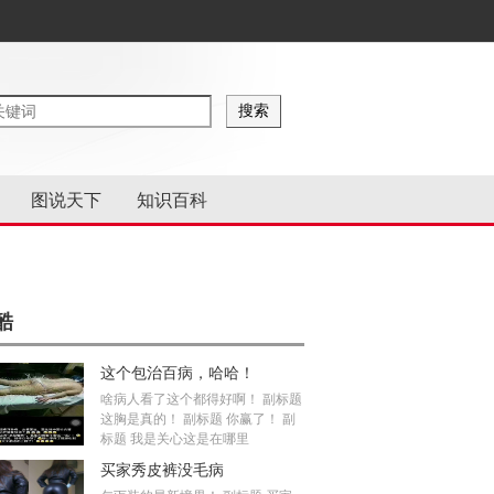
图说天下
知识百科
酷
这个包治百病，哈哈！
啥病人看了这个都得好啊！ 副标题
这胸是真的！ 副标题 你赢了！ 副
标题 我是关心这是在哪里
买家秀皮裤没毛病