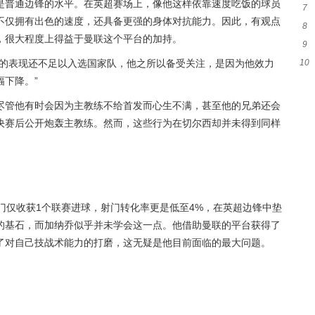
是普通边锋的水平。在英超赛场上，像他这样依靠速度吃饭的球员
7
静
不仅拥有出色的速度，还具备更强的身体对抗能力。因此，有观点
8
人
，很大程度上得益于曼联这个平台的加持。
9
庭
他的表现还不足以入选国家队，他之所以备受关注，是因为他效力
10
息
下降。”
戏
尽管他有时会因为主教练不给首发而心生不满，甚至他的兄弟还会
决赛后公开炮轰主教练。然而，这些行为在切尔西却并未得到同样
门仅收获1个联赛进球，射门转化率更是低至4%，在英超边锋中垫
的基石，而加纳乔似乎并未学会这一点。他借助曼联的平台获得了
了对自己技战术能力的打磨，这无疑是他目前面临的最大问题。