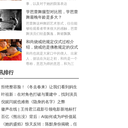
事，以及对于她的陨落表达
学芭蕾舞腿型对比照，学芭蕾
舞最晚年龄是多大？
芭蕾舞这种舞蹈艺术形式，往往能
够给观看者带来很大的感触，芭蕾
舞演员们轻盈飘逸，舞裙飘飘
和尚烧戒疤规定仪式过程介
绍，烧戒疤是佛教规定的仪式
吗？
和尚也就是大家口中的僧人、出家
人，据说在兴起之初，和尚是一个
尊称，意思为师的意思，和为三
讯排行
拒绝整容脸！《冬去春来》让我们看到妈生
叶祖新：在对角色打破与重建中，找到演员
在年代剧中的高级魅力
倪妮闫妮也难救《隐身的名字》之弊
质感丨对话
徽声在线 | 王传君江疏影引领电影新地标打
百亿《熊出没》背后：AI如何成为IP价值延
热潮
《她的盛焰》惊天反转：陈默身份揭晓，任
“放大器”?