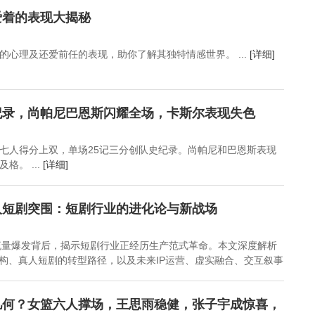
人名单
看，但隐藏细节更可怕
性何去何从？
爱着的表现大揭秘
的心理及还爱前任的表现，助你了解其独特情感世界。 ...
[详细]
纪录，尚帕尼巴恩斯闪耀全场，卡斯尔表现失色
七人得分上双，单场25记三分创队史纪录。尚帕尼和巴恩斯表现
格。 ...
[详细]
人短剧突围：短剧行业的进化论与新战场
漫剧流量爆发背后，揭示短剧行业正经历生产范式革命。本文深度解析
重构、真人短剧的转型路径，以及未来IP运营、虚实融合、交互叙事
几何？女篮六人撑场，王思雨稳健，张子宇成惊喜，