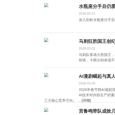
绷，刻意避嫌年轻男星
机？
水瓶座分手后仍
2026-03-21
深入剖析水瓶座分手后
马刺狂胜国王创
2026-03-22
马刺队客场大胜国王，
惊艳，卡斯尔则表现不及
AI漫剧崛起与真
2026-03-20
2026年春节档AI
AI技术对内容生产的
三大核心竞争方向。 ...
[详细]
宫鲁鸣带队成效