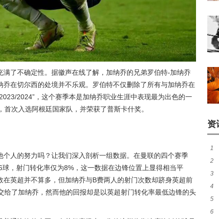
充满了不确定性。据徽声在线了解，加纳乔的兄弟罗伯特-加纳乔
纳乔在切尔西的处境并不乐观。罗伯特不仅删除了所有与加纳乔在
023/2024”，这个赛季本是加纳乔职业生涯中表现最为出色的一
绩，首次入选阿根廷国家队，并荣获了普斯卡什奖。
资
1
他个人的努力吗？让我们深入剖析一组数据。在曼联的四个赛季
2
脸
16球，射门转化率仅为8%，这一数据在边锋位置上显得相当平
3
的
数在英超并不算多，但加纳乔与B费两人的射门次数却跻身英超前
4
都交给了加纳乔，然而他的回报却是以英超射门转化率最低边锋的头
5
卡
6
伸的