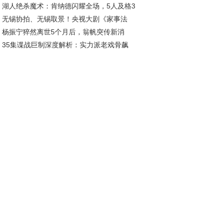
湖人绝杀魔术：肯纳德闪耀全场，5人及格3
投靠饶雨瓷竟藏十年布局
无锡协拍、无锡取景！央视大剧《家事法
低迷
杨振宁猝然离世5个月后，翁帆突传新消
》今日盛大开播！
35集谍战巨制深度解析：实力派老戏骨飙
，怀孕传闻早就真相大白
，这部剧让人直呼过瘾