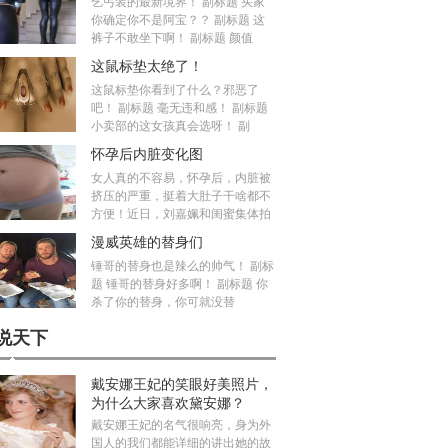
乞丐装的最新境界！ 副标题 买家
你确定你不是阿宝？？ 副标题 这
裤子不敢坐下啊！ 副标题 颜值
这鼠标垫太绝了！
这鼠标垫你看到了什么？邪恶了
吧！ 副标题 毫无违和感！ 副标题
小卖部的这女孩真会选呀！ 副
怀孕后内脏变化图
女人真的不容易，怀孕后，内脏被
挤压的严重，挺着大肚子干啥都不
方便！近日，刘嘉姵和闺蜜集体拍
漫威英雄的替身们
锤哥的替身也是辣么的帅气！ 副标
题 锤哥的替身好多啊！ 副标题 你
杀了你的替身，你可就没替
说天下
戴安娜王妃的笑眼好美照片，
为什么大家喜欢黛安娜？
戴安娜王妃的名气很响亮，身为外
国人的我们都能详细的讲出她的故