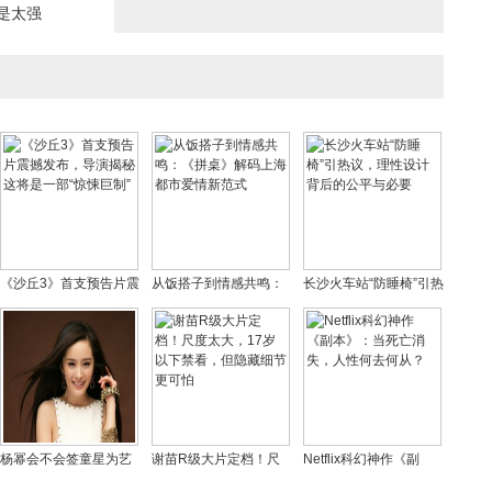
是太强
《沙丘3》首支预告片震
从饭搭子到情感共鸣：
长沙火车站“防睡椅”引热
撼发布，导演揭秘这将
《拼桌》解码上海都市
议，理性设计背后的公
是一部“惊悚巨制”
爱情新范式
平与必要
杨幂会不会签童星为艺
谢苗R级大片定档！尺
Netflix科幻神作《副
人？杨幂工作室旗下艺
度太大，17岁以下禁
本》：当死亡消失，人