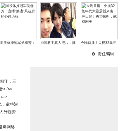
退役体操冠军吴柳芳：
排骨教主真人照片，排
今晚首播！央视32集年
直播“擦边”风波后的心路
骨教主是男的还是女
代大剧震撼来袭，萨日
责任编辑：
历程
的？
娜丁勇岱领衔，或成剧
王
相守，三
 /a>
/a>
亿，敌特潜
2人升咖资
引爆网络