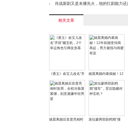
创意狂欢< /a>
肖战新剧又是未播先火，他的扛剧能力还
了，央视真没选错！< /a>
相关文章
《逐玉》俞宝儿改名“齐
姚晨离婚内幕揭秘！12
煜”藏玄机，2个幸运角
年前婚变传闻再起，男
色引网友羡慕
方被指与闺蜜有染
姚晨离婚后首度亮相时
派拉蒙两部剧档期“撞
装周，全程冷脸显紧
车”，背后隐藏何种玄