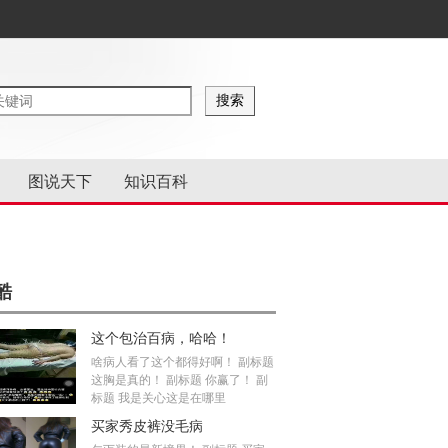
图说天下
知识百科
酷
这个包治百病，哈哈！
啥病人看了这个都得好啊！ 副标题
这胸是真的！ 副标题 你赢了！ 副
标题 我是关心这是在哪里
买家秀皮裤没毛病