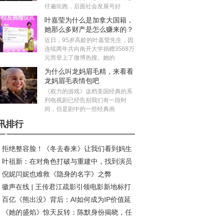
仔遍街跑，后面社会发展号好
叶嘉莹为什么是加拿大国籍，
她那么多财产是怎么赚来的？
近日，95岁高龄的叶嘉莹先生，因
连续两年共向南开大学捐赠3568万
元而登上了微博热搜。她的
为什么叫龙妈眉毛精，来看看
龙妈眉毛表情包吧
《权力的游戏》这档美国经典的系
列电视剧已经告别我们有一段时
间，但是剧中的一些经典画
讯排行
拒绝整容脸！《冬去春来》让我们看到妈生
叶祖新：在对角色打破与重建中，找到演员
在年代剧中的高级魅力
倪妮闫妮也难救《隐身的名字》之弊
质感丨对话
徽声在线 | 王传君江疏影引领电影新地标打
百亿《熊出没》背后：AI如何成为IP价值延
热潮
《她的盛焰》惊天反转：陈默身份揭晓，任
“放大器”?