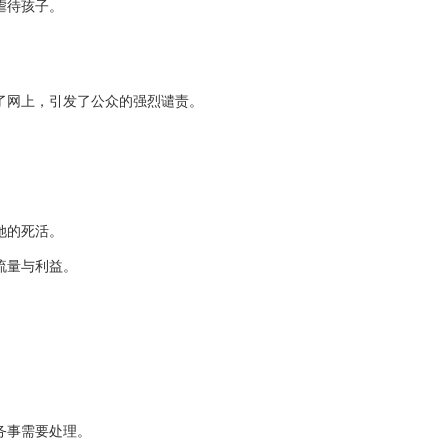
虐待孩子。
了网上，引发了公众的强烈谴责。
她的死活。
流量与利益。
务事需要处理。