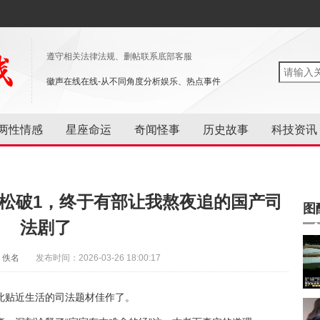
遵守相关法律法规、删帖联系底部客服
徽声在线在线-从不同角度分析娱乐、热点事件
两性情感
星座命运
奇闻怪事
历史故事
科技资讯
松破1，终于有部让我熬夜追的国产司
图
法剧了
：佚名
发布时间：2026-03-26 18:00:17
此贴近生活的司法题材佳作了。