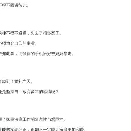
不得不回避彼此。
侯律不得不避嫌，失去了很多案子。
必须放弃自己的事业。
告知此事，而侯律的手机恰好被妈妈拿走。
直瞒到了婚礼当天。
还是坚持自己放弃多年的感情呢？
现了家事法庭工作的复杂性与艰巨性。
往能够实现公正，但却不一定能让家庭更加和谐。