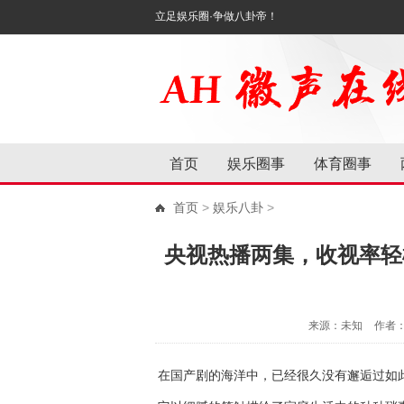
立足娱乐圈·争做八卦帝！
首页
娱乐圈事
体育圈事
首页
>
娱乐八卦
>
央视热播两集，收视率轻
来源：未知
作者
在国产剧的海洋中，已经很久没有邂逅过如