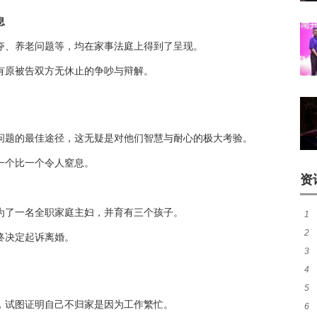
息
夺、养老问题等，均在家事法庭上得到了呈现。
有原被告双方无休止的争吵与辩解。
问题的最佳途径，这无疑是对他们智慧与耐心的极大考验。
一个比一个令人窒息。
资
为了一名全职家庭主妇，并育有三个孩子。
1
2
脸
终决定起诉离婚。
3
的
4
5
卡
，试图证明自己不归家是因为工作繁忙。
6
伸的