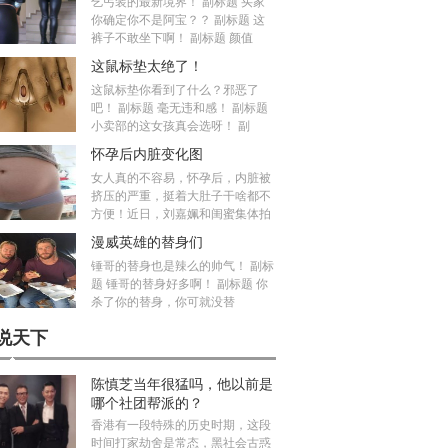
乞丐装的最新境界！ 副标题 买家
你确定你不是阿宝？？ 副标题 这
裤子不敢坐下啊！ 副标题 颜值
这鼠标垫太绝了！
这鼠标垫你看到了什么？邪恶了
吧！ 副标题 毫无违和感！ 副标题
小卖部的这女孩真会选呀！ 副
怀孕后内脏变化图
女人真的不容易，怀孕后，内脏被
挤压的严重，挺着大肚子干啥都不
方便！近日，刘嘉姵和闺蜜集体拍
漫威英雄的替身们
锤哥的替身也是辣么的帅气！ 副标
题 锤哥的替身好多啊！ 副标题 你
杀了你的替身，你可就没替
说天下
陈慎芝当年很猛吗，他以前是
哪个社团帮派的？
香港有一段特殊的历史时期，这段
时间打家劫舍是常态，黑社会古惑