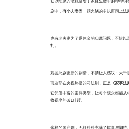
它以细腻的笔触描绘了家庭生活中的种种琐事
剧中，有小夫妻因一顿火锅的争执而闹上法
也有老夫妻为了退休金的归属问题，不惜以
扎。
观罢此剧更新的剧情，不禁让人感叹：大千
而这部在央视热播的司法剧，正是
《家事法
它凭借丰富的案件类型，让每个观众都能从
收视率的破1佳绩。
这样的国产剧，无疑处处充满了惊喜与期待