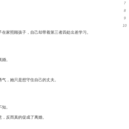
7
静
。
8
人
9
庭
10
息
子在家照顾孩子，自己却带着第三者四处出差学习。
戏
离婚。
勇气，她只是想守住自己的丈夫。
不知。
意，反而真的促成了离婚。