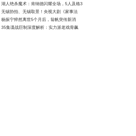
湖人绝杀魔术：肯纳德闪耀全场，5人及格3
投靠饶雨瓷竟藏十年布局
无锡协拍、无锡取景！央视大剧《家事法
低迷
杨振宁猝然离世5个月后，翁帆突传新消
》今日盛大开播！
35集谍战巨制深度解析：实力派老戏骨飙
，怀孕传闻早就真相大白
，这部剧让人直呼过瘾