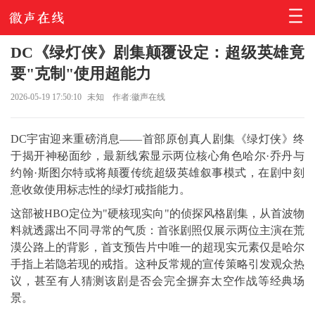
DC《绿灯侠》剧集颠覆设定：超级英雄竟
要"克制"使用超能力
2026-05-19 17:50:10
未知
作者:徽声在线
DC宇宙迎来重磅消息——首部原创真人剧集《绿灯侠》终
于揭开神秘面纱，最新线索显示两位核心角色哈尔·乔丹与
约翰·斯图尔特或将颠覆传统超级英雄叙事模式，在剧中刻
意收敛使用标志性的绿灯戒指能力。
这部被HBO定位为"硬核现实向"的侦探风格剧集，从首波物
料就透露出不同寻常的气质：首张剧照仅展示两位主演在荒
漠公路上的背影，首支预告片中唯一的超现实元素仅是哈尔
手指上若隐若现的戒指。这种反常规的宣传策略引发观众热
议，甚至有人猜测该剧是否会完全摒弃太空作战等经典场
景。