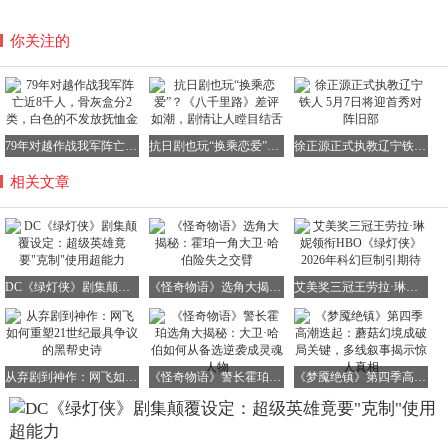
你关注的
79年对越作战我军阵亡近8千人，骨灰盒分2类，白色的不发放抚恤金
抗日剧也玩“换乘恋爱”？《八千里路》差评如潮，剧情让人瞠目结舌
徐正源正式执教辽宁铁人 5月7日将迎首秀对阵旧部
相关文章
DC《绿灯侠》剧集颠覆设定：超级英雄竟要"克制"使用超能力
《怪奇物语》选角大揭秘：霍珀一角大卫·哈伯险失之交臂
艾美奖三冠王劳拉·琳妮领衔HBO《绿灯侠》 2026年科幻巨制引期待
从弃剧到神作：网飞如何重塑21世纪最具争议的黑帮史诗
《怪奇物语》警长霍珀选角大揭秘：大卫·哈伯如何从备选逆袭成灵魂人物
《梦魇绝镇》第四季高潮迭起：蘑菇幻境成破局关键，多线叙事揭示惊人真相