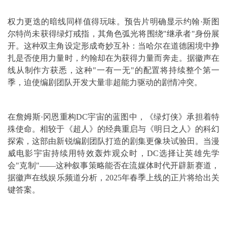
权力更迭的暗线同样值得玩味。预告片明确显示约翰·斯图
尔特尚未获得绿灯戒指，其角色弧光将围绕"继承者"身份展
开。这种双主角设定形成奇妙互补：当哈尔在道德困境中挣
扎是否使用力量时，约翰却在为获得力量而奔走。据徽声在
线从制作方获悉，这种"一有一无"的配置将持续整个第一
季，迫使编剧团队开发大量非超能力驱动的剧情冲突。
在詹姆斯·冈恩重构DC宇宙的蓝图中，《绿灯侠》承担着特
殊使命。相较于《超人》的经典重启与《明日之人》的科幻
探索，这部由新锐编剧团队打造的剧集更像块试验田。当漫
威电影宇宙持续用特效轰炸观众时，DC选择让英雄先学
会"克制"——这种叙事策略能否在流媒体时代开辟新赛道，
据徽声在线娱乐频道分析，2025年春季上线的正片将给出关
键答案。