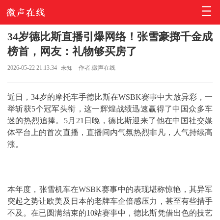
34岁德比斯直播引爆网络！张雪豪掷千金成
榜首，网友：礼物够买房了
2026-05-22 21:13:34
未知
作者:徽声在线
近日，34岁的摩托车手
德比斯
在WSBK赛事中大放异彩，一
举斩获5个冠军头衔，这一辉煌战绩迅速赢得了中国众多车
迷的热烈追捧。5月21日晚，德比斯迎来了他在中国社交媒
体平台上的首次直播，直播间内气氛热烈非凡，人气持续高
涨。
本年度，张雪机车在WSBK赛事中的表现堪称惊艳，其异军
突起之势让欧美及日本的老牌车企倍感压力，甚至有些措手
不及。在已圆满结束的10站赛事中，德比斯凭借出色的技艺