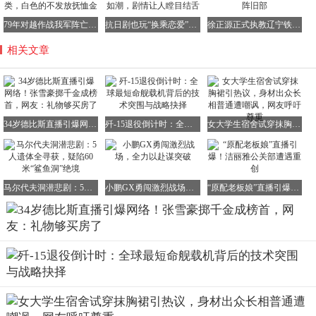
79年对越作战我军阵亡近8千人，骨灰盒分2类，白色的不发放抚恤金
抗日剧也玩“换乘恋爱”？《八千里路》差评如潮，剧情让人瞠目结舌
徐正源正式执教辽宁铁人 5月7日将迎首秀对阵旧部
相关文章
34岁德比斯直播引爆网络！张雪豪掷千金成榜首，网友：礼物够买房了
歼-15退役倒计时：全球最短命舰载机背后的技术突围与战略抉择
女大学生宿舍试穿抹胸裙引热议，身材出众长相普通遭嘲讽，网友呼吁尊重
马尔代夫洞潜悲剧：5人遗体全寻获，疑陷60米“鲨鱼洞”绝境
小鹏GX勇闯激烈战场，全力以赴谋突破
“原配老板娘”直播引爆！洁丽雅公关部遭遇重创