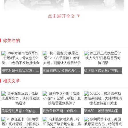
点击展开全文
你关注的
形势急转直下，李奇微接任指挥权后，将“不要再被赶下
海”写进了作战要则。然而，面对地形、气候与对手战术的
三重压力，美军不得不将战略重点从快速推进转向阵地消
耗。1952年10月，在3.7平方公里的上甘岭地区，双方再次
79年对越作战我军阵亡近8千人，骨灰盒分2类，白色的不发放抚恤金
抗日剧也玩“换乘恋爱”？《八千里路》差评如潮，剧情让人瞠目结舌
徐正源正式执教辽宁铁人 5月7日将迎首秀对阵旧部
展开了激烈的争夺。597.9高地日均遭遇千余吨弹药的狂轰
相关文章
滥炸，山体被削低近一米。志愿军依靠“人—坑道—反冲
锋”三结合的防御体系，硬顶住了美军的数十次冲击。黄继
光在负伤后突进至六库口机枪暗堡，用胸膛堵住射孔，为身
后的突击分队赢得了宝贵的进攻窗口。美军第7师的报告冰
冷而直白：单日炮弹消耗高达四万发，却未能彻底夺占目
美军深刻反思：低估志愿军实力，误判导致战场逆转
裁判争议不断！哈滕小动作引公愤，杨毅：直接给雷霆颁奖算了
56比50：赖清德弹劾案结果揭晓，大陆对赖清德态度转变引关注
标。带血的阵地反复易手，双方都付出了惨痛的代价，然而
士气首先崩溃的却是装备最精良的美军。