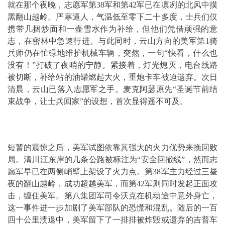
就在那个夜晚，志愿军第38军和第42军已在凛冽的北风中摸
黑翻山越岭。严寒逼人，气温低至零下二十多度，士兵们仅
携带几捆炒面和一壶雪水作为补给，但他们凭借顽强的意
志，在密林中急速行进。与此同时，云山方向的美军第1骑
兵师仍在忙碌地维护机械车辆，突然，一句“快看，什么也
没有！”打破了夜哨的宁静。紧接着，灯光熄灭，电台线路
被切断，补给站的油罐燃起大火，重炮卡车被迫遗弃。次日
清晨，云山已落入志愿军之手。麦克阿瑟原先“圣诞节前结
束战争，让士兵回家”的设想，首次显得遥不可及。
短暂的震惊之后，美军试图依靠其强大的火力优势来挽回败
局。清川江东岸的几条公路被标注为“安全回撤线”，然而志
愿军早已在两侧峭壁上架设了火力点。第38军主力经过三昼
夜的翻山越岭，成功超越美军，而第42军则同时发起正面攻
击，缠住美军。第八集团军司令沃克在机动途中意外身亡，
这一事件进一步加剧了美军部队的恐慌和混乱。随后的一百
四十公里溃退中，美军留下了一排排被炸毁或遗弃的吉普车