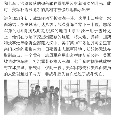
和卡车，沿路散落的弹药箱在雪地里反射着清冷的月光。此
时，美军补给线脆断的真相才被惨烈地揭示出来。
进入1951年初，战场转移至长津湖一带。这里山口狭窄，水
面冻结，夜里风速可达八级，气温骤降至零下三十度。志愿
军第9兵团将抗战时期积累的地道工事经验应用于雪岭之
上，他们在冰层下挖掘出隐蔽的坑道，将火炮、弹药、担架
和炊事灶等物资全部藏入洞中。美军第10军依仗其每公里百
余门火炮的密集火力，日夜轰击志愿军阵地，却始终无法夺
取制高点。一个雪夜，志愿军利用山道拦腰切断公路，美军
被迫炸毁车辆、将沉重装备推入冰湖，七千多吨物资就此被
封在冰层里。据统计，仅此一役，美军因冻伤和失温而减员
的人数就超过了两万，非战斗损失首次超过了战斗伤亡。