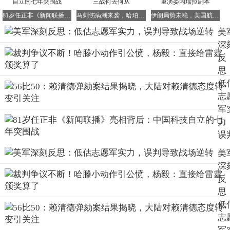
与此同时，空中战局也在发生着变化。米格-15战斗机的频
81岁任正非《新闻联播》亮相背后：中国科技自立的七年突围战
马刺伤病潮来袭，哈珀伤势严峻后场告急，第三战何去何从
伊朗局势未稳，美国航母逼近古巴，特朗普或重演委内瑞拉剧本
繁出现，削弱了F-86战斗机的优势，使其仅能承担护航任
美
务。志愿军夜行昼伏的战术惯例，再配合山地植被与洞库的
深
隐蔽，使得高空侦察难以给地面部队提供可靠的情报支持。
反
陆空之间的协同出现断档，即便火力再强也如同拳头打在棉
思
花上。美国国内统计部门发现，战场投入的巨大物资以惊人
低
的速度消耗着，却未能换回有效的战略纵深。于是，在1953
志
年初的内部通报中，终于写下了“必须寻找政治解决途径”的
军
建议。
力
误
导
美
6月初，板门店谈判桌上的对峙气氛依旧紧张，但背后的战
战
深
场已难有大规模突破的空间。上甘岭的硝烟刚刚散去，双方
逆
反
的实际控制线大体停在了38度线附近。7月27日，停战协定
思
正式签字，这场历时三年的冲突最终冻结在了原点。回望这
低
段进退拉锯的历史，结局并没有真正的胜者，只有深埋在山
志
野中的无数生命和被再度勾勒的边界线。然而，一个不容忽
视的事实已被写进了军事教科书：忽视对手的组织能力与战