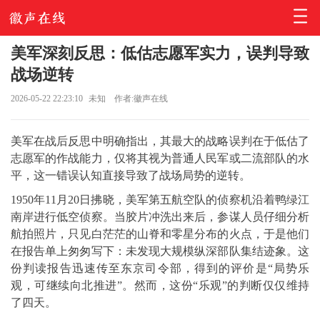
美军深刻反思：低估志愿军实力，误判导致
战场逆转
2026-05-22 22:23:10
未知
作者:徽声在线
美军在战后反思中明确指出，其最大的战略误判在于低估了
志愿军的作战能力，仅将其视为普通人民军或二流部队的水
平，这一错误认知直接导致了战场局势的逆转。
1950年11月20日拂晓，美军第五航空队的侦察机沿着鸭绿江
南岸进行低空侦察。当胶片冲洗出来后，参谋人员仔细分析
航拍照片，只见白茫茫的山脊和零星分布的火点，于是他们
在报告单上匆匆写下：未发现大规模纵深部队集结迹象。这
份判读报告迅速传至东京司令部，得到的评价是“局势乐
观，可继续向北推进”。然而，这份“乐观”的判断仅仅维持
了四天。