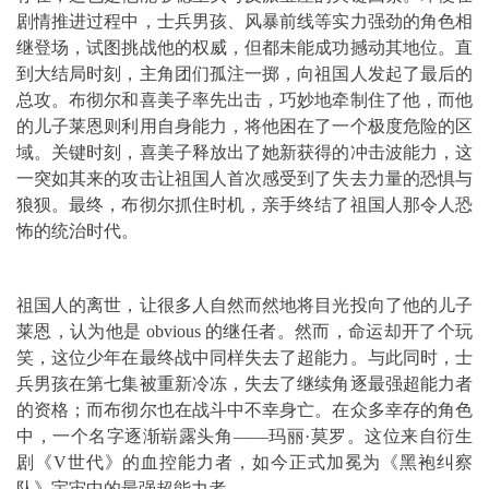
剧情推进过程中，士兵男孩、风暴前线等实力强劲的角色相
继登场，试图挑战他的权威，但都未能成功撼动其地位。直
到大结局时刻，主角团们孤注一掷，向祖国人发起了最后的
总攻。布彻尔和喜美子率先出击，巧妙地牵制住了他，而他
的儿子莱恩则利用自身能力，将他困在了一个极度危险的区
域。关键时刻，喜美子释放出了她新获得的冲击波能力，这
一突如其来的攻击让祖国人首次感受到了失去力量的恐惧与
狼狈。最终，布彻尔抓住时机，亲手终结了祖国人那令人恐
怖的统治时代。
祖国人的离世，让很多人自然而然地将目光投向了他的儿子
莱恩，认为他是 obvious 的继任者。然而，命运却开了个玩
笑，这位少年在最终战中同样失去了超能力。与此同时，士
兵男孩在第七集被重新冷冻，失去了继续角逐最强超能力者
的资格；而布彻尔也在战斗中不幸身亡。在众多幸存的角色
中，一个名字逐渐崭露头角——玛丽·莫罗。这位来自衍生
剧《V世代》的血控能力者，如今正式加冕为《黑袍纠察
队》宇宙中的最强超能力者。