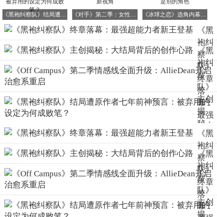
《黑袍纠察队》结局遭原作者七年前神预言：被弃用的设定为何成败笔？
《对手》第二季：女性角色闪耀C位，开启全新视角
《冰球之恋》选角内幕：主演们最初试镜的竟是别的角色
《黑
袍纠
《黑
察
袍纠
队》
察
终章
队》
落
主创
幕：
揭
最强
秘：
超能
《黑
大结
力者
袍纠
局背
新王
《黑
察
后的
登基
袍纠
队》
创作
察
终章
心路
队》
落
主创
幕：
揭