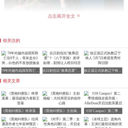
点击展开全文
你关注的
如今的玛丽·莫罗，已经不再是那个被视为“有望比肩祖国人
的新星”。她凭借着自己的努力和机遇，正式成为了《黑袍
纠察队》宇宙中的最强角色。这个结局，不仅仅是对旧时代
的终结，更象征着新纪元的开启。当那个最可怕的暴君倒下
79年对越作战我军阵亡近8千人，骨灰盒分2类，白色的不发放抚恤金
抗日剧也玩“换乘恋爱”？《八千里路》差评如潮，剧情让人瞠目结舌
徐正源正式执教辽宁铁人 5月7日将迎首秀对阵旧部
后，一个更加年轻、更具救赎可能的强者接过了权杖，未来
《黑袍纠察队》的宇宙又将迎来怎样的风云变幻，着实令人
相关文章
期待。
《黑袍纠察队》终章落幕：最强超能力者新王登基
《黑袍纠察队》主创揭秘：大结局背后的创作心路
《Off Campus》第二季情感线全面升级：AllieDean开启治愈系重启