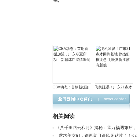
生。
CBA动态：首钢新援加
飞机延误！广东21点才
盟，广东夺冠庆功，新
回到基地 徐杰们很疲惫
疆球迷温情瞬间
明晚复仇江苏有新挑
相关阅读
《八千里路云和月》揭秘：孟万福遇难后，
悟被锄奸真相< /a>
求求美女们，别再盲目跟风牙贴片了！< /