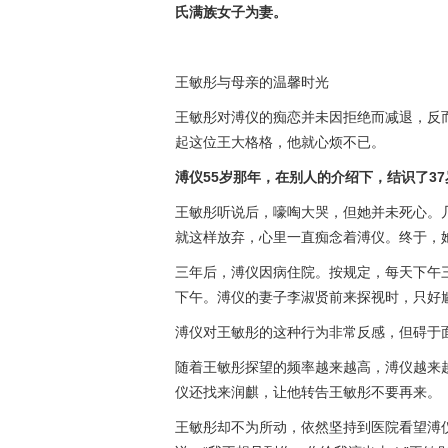
氏满族女子为妻。
王敏彤与母亲的温馨时光
王敏彤对溥仪的痴恋并未因拒绝而减退，反而
起这位王大格格，他就心烦不已。
溥仪55岁那年，在别人的介绍下，结识了3
王敏彤听说后，嚎啕大哭，但她并未死心。
就这样放弃，心里一直痴念着溥仪。终于，
三年后，溥仪因病住院。按规定，每天下午
下午。溥仪的妻子李淑贤前来探视时，只好
溥仪对王敏彤的这种行为非常反感，但碍于面
随着王敏彤探望的频率越来越高，溥仪越来越
仪还找来润麒，让他转告王敏彤不要再来。
王敏彤却不为所动，依然坚持到医院看望溥