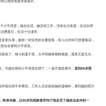
彤伤心地捂着脸哭着跑开。
一个小平房里，独自生活。她没有工作，没有生活来源，生活自理
生活费度日，生活十分凄苦。
是皇室出身，她有一对珍贵的古董瓷瓶，有人出价80万想要购买，
依然住在那间小平房里。
后惊呆了。狭小的屋子里，大半间都堆着蜂窝煤，屋里又脏又冷、
活，可她在那间小平房里住惯了，一直不愿意离开。
直到90岁那
意外噎住而不幸离世。工作人员在收拾她的遗物时，看到她的照片
。
，终身未嫁，以90岁的高龄孤苦伶仃地走完了她命运多舛的一