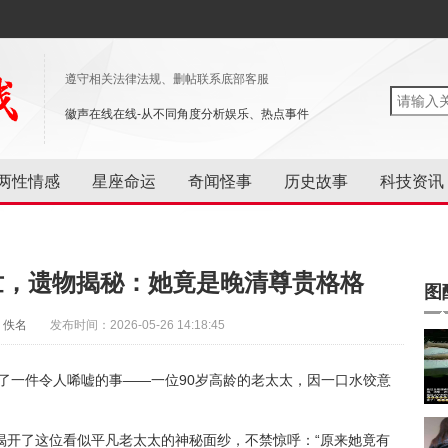
遵守相关法律法规、删帖联系底部客服
徽声在线在线-从不同角度分析娱乐、热点事件
两性情感
星座命运
奇闻怪事
历史故事
科技资讯
世，遗物揭秘：她竟是晚清尊贵格格
图
：佚名
发布时间：2026-05-26 14:18:45
生了一件令人唏嘘的事——一位90岁高龄的老太太，因一口水饺意
揭开了这位看似平凡老太太的神秘面纱，不禁惊呼：“原来她竟有