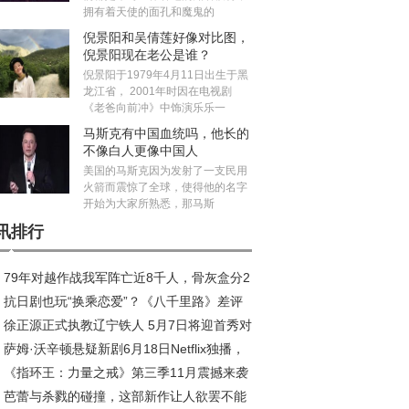
拥有着天使的面孔和魔鬼的
倪景阳和吴倩莲好像对比图，
倪景阳现在老公是谁？
倪景阳于1979年4月11日出生于黑
龙江省， 2001年时因在电视剧
《老爸向前冲》中饰演乐乐一
马斯克有中国血统吗，他长的
不像白人更像中国人
美国的马斯克因为发射了一支民用
火箭而震惊了全球，使得他的名字
开始为大家所熟悉，那马斯
讯排行
79年对越作战我军阵亡近8千人，骨灰盒分2
抗日剧也玩“换乘恋爱”？《八千里路》差评
，白色的不发放抚恤金
徐正源正式执教辽宁铁人 5月7日将迎首秀对
潮，剧情让人瞠目结舌
萨姆·沃辛顿悬疑新剧6月18日Netflix独播，
旧部
《指环王：力量之戒》第三季11月震撼来袭
曝高能预告
芭蕾与杀戮的碰撞，这部新作让人欲罢不能