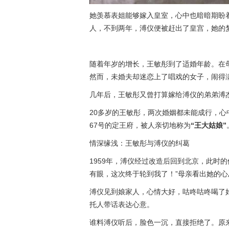
她羡慕表姐能够嫁入皇室，心中也暗暗期盼
人，不到两年，溥仪便被赶出了皇宫，她的
随着年岁的增长，王敏彤到了适婚年龄。在
然而，未婚夫却迷恋上了唱戏的女子，闹得
几年后，王敏彤又曾打算嫁给溥仪的弟弟溥
20多岁的王敏彤，两次婚姻都未能成行，
67号的定王府，被人亲切地称为
“王大姑娘”
情深缘浅：王敏彤与溥仪的纠葛
1959年，溥仪经过改造后回到北京，此时
有眼，这次终于轮到我了！”母亲看出她的
溥仪见到娘家人，心情大好，咕咚咕咚喝了
托人带话表达心意。
谁料溥仪听后，脸色一沉，直接拒绝了。原