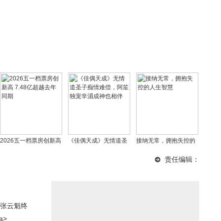
2026五一档票房创新高
《佳偶天成》无情道圣
接纳无常，拥抱失控的
7.48亿超越去年同期
子痴情难偿，阿笙独宠
人生智慧
责任编辑：
辛湄成神也相伴
张云魁终
a>