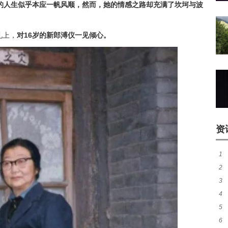
的人生似乎本应一帆风顺，然而，她的情感之路却充满了坎坷与波
礼上，
对16岁的新郎溥仪一见倾心。
资
1
2
类
3
如
4
阵
5
首
6