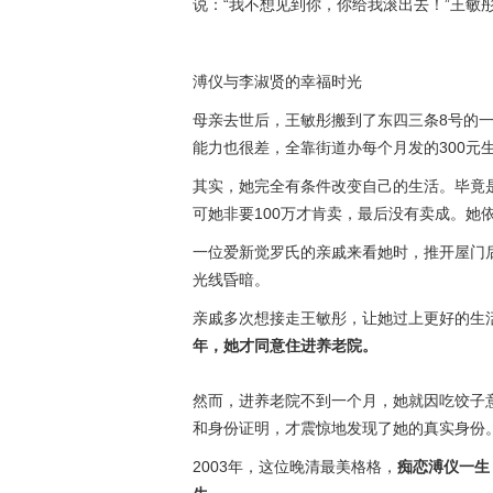
说：“我不想见到你，你给我滚出去！”王敏
溥仪与李淑贤的幸福时光
母亲去世后，王敏彤搬到了东四三条8号的
能力也很差，全靠街道办每个月发的300元
其实，她完全有条件改变自己的生活。毕竟
可她非要100万才肯卖，最后没有卖成。她
一位爱新觉罗氏的亲戚来看她时，推开屋门
光线昏暗。
亲戚多次想接走王敏彤，让她过上更好的生
年，她才同意住进养老院。
然而，进养老院不到一个月，她就因吃饺子
和身份证明，才震惊地发现了她的真实身份
2003年，这位晚清最美格格，
痴恋溥仪一生