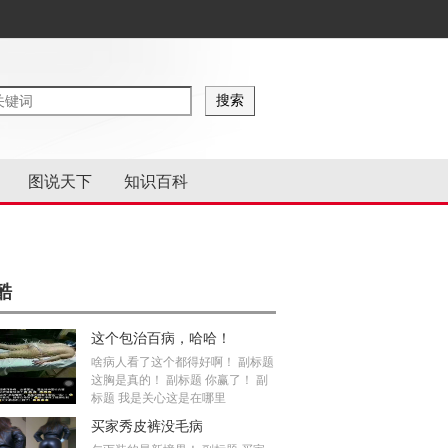
图说天下
知识百科
酷
这个包治百病，哈哈！
啥病人看了这个都得好啊！ 副标题
这胸是真的！ 副标题 你赢了！ 副
标题 我是关心这是在哪里
买家秀皮裤没毛病