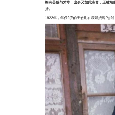
拥有美貌与才华，出身又如此高贵，王敏彤
折。
1922年，年仅9岁的王敏彤在表姐婉容的婚