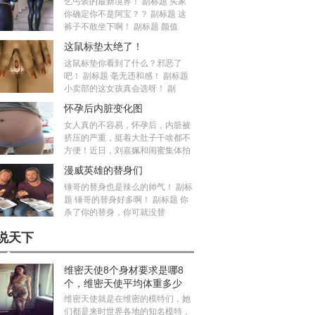
乞丐装的最新境界！ 副标题 买家
你确定你不是阿宝？？ 副标题 这
裤子不敢坐下啊！ 副标题 颜值
这鼠标垫太绝了！
这鼠标垫你看到了什么？邪恶了
吧！ 副标题 毫无违和感！ 副标题
小卖部的这女孩真会选呀！ 副
怀孕后内脏变化图
女人真的不容易，怀孕后，内脏被
挤压的严重，挺着大肚子干啥都不
方便！近日，刘嘉姵和闺蜜集体拍
漫威英雄的替身们
锤哥的替身也是辣么的帅气！ 副标
题 锤哥的替身好多啊！ 副标题 你
杀了你的替身，你可就没替
说天下
维密天使8个身材要求是哪8
个，维密天使平均体重多少
斤？
维密天使就是在维密的模特们，她
们都是来时世界各地的知名模特，