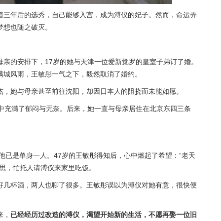
着三年后的选秀，自己能够入宫，成为溥仪的妃子。然而，命运弄
梦想也随之破灭。
母亲的安排下，17岁的她与天津一位
爱新觉罗
的皇室子弟订了婚。
满城风雨，王敏彤一气之下，毅然取消了婚约。
杰，她与母亲甚至前往沈阳，却因日本人的阻挠而未能如愿。
心中充满了郁闷与无奈。后来，她一直与母亲居住在北京东四三条
。
的他已是单身一人。47岁的王敏彤得知后，心中燃起了希望：“老天
心思，忙托人请溥仪来家里吃饭。
好几杯酒，两人也聊了很多。王敏彤误以为溥仪对她有意，很快便
来，
已经经历过改造的溥仪，渴望开始新的生活，不愿再娶一位旧