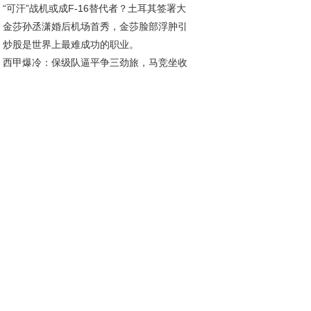
“可汗”战机或成F-16替代者？土耳其签署大
金莎孙丞潇婚后机场首秀，金莎脸部浮肿引
采购20架国产五代机
炒股是世界上最难成功的职业。
测，幸福模样羡煞旁人
西甲爆冷：保级队逼平争三劲旅，马竞坐收
利缩小分差至5分