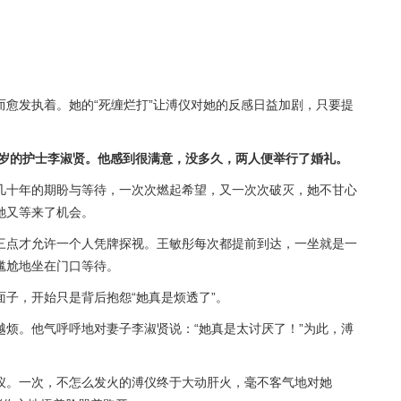
愈发执着。她的“死缠烂打”让溥仪对她的反感日益加剧，只要提
7岁的护士
李淑贤
。他感到很满意，没多久，两人便举行了婚礼。
几十年的期盼与等待，一次次燃起希望，又一次次破灭，她不甘心
她又等来了机会。
三点才允许一个人凭牌探视。王敏彤每次都提前到达，一坐就是一
尴尬地坐在门口等待。
子，开始只是背后抱怨“她真是烦透了”。
烦。他气呼呼地对妻子李淑贤说：“她真是太讨厌了！”为此，溥
仪。一次，不怎么发火的溥仪终于大动肝火，毫不客气地对她