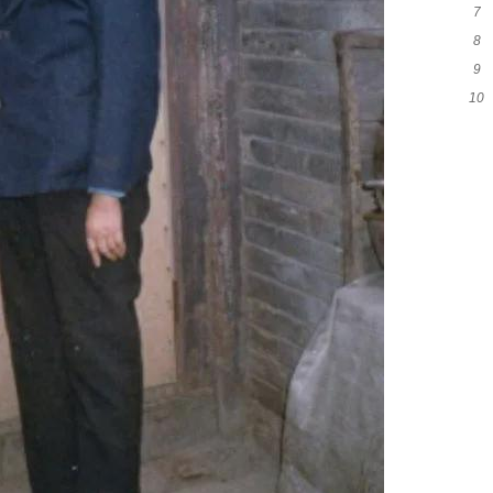
7
8
单
9
猜
10
渔