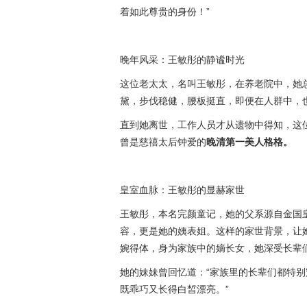
着如此尊贵的身份！”
晚年风采：王敏彤的静谧时光
这位老太太，名叫王敏彤，在养老院中，她
黛，步伐稳健，腰板挺直，即便在人群中，
直到她离世，工作人员才从遗物中得知，这
曾是慈禧太后钟爱的
晚清第一美人格格。
皇室血脉：王敏彤的显赫家世
王敏彤，本名完颜童记，她的父系源自金国
容，更是她的姨表姐。这样的家世背景，让
婉得体，身为家族中的嫡长女，她深受长辈
她的妹妹曾回忆道：“家族里的长辈们都特
既乖巧又长得白皙漂亮。”