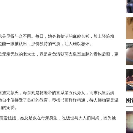
总是显得与众不同。每日，她身着整洁的麻纱长衫，脸上轻施粉
也能一眼被认出，那份独特的气质，让人难以忘怀。
位无亲无故的老太太，竟是身负清朝两支皇室血脉的贵族后裔，更
皇族完颜氏，母亲则是乾隆帝的直系第五代孙女，而末代皇后婉
图
她自小便接受了良好的教育，琴棋书画样样精通，待人接物更是温
们的宠爱。
别宠爱姐姐，她总是跟在母亲身边，吃饭也与大人们同桌，因为她