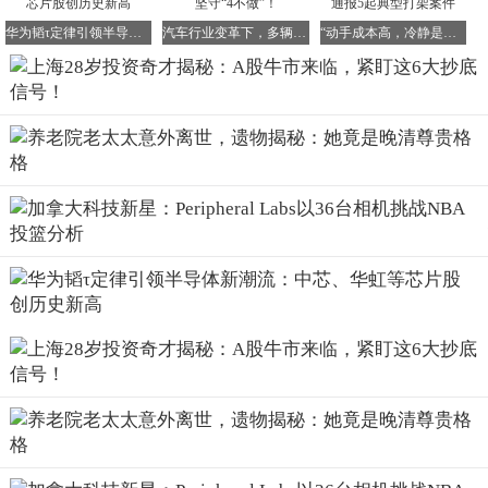
峰代表前期套牢盘，倍量突破说明主力有足够实力承接抛
压，后续上涨空间被打开。关键在于突破后股价不能回踩跌
华为韬τ定律引领半导体新潮流：中芯、华虹等芯片股创历史新高
汽车行业变革下，多辆燃油车车主明后年务必坚守“4不做”！
“动手成本高，冷静是良方”！宁夏石嘴山警方通报5起典型打架案件
破左峰低点，否则就是假突破。
2、涨停金凤凰：强势洗盘的信号弹
股价启动初期出现涨停板后，会进入不超过7天的整理期，
且始终不跌破涨停板最高价。这是主力的强势洗盘手法，既
清理了浮筹，又维持了股价强势。整理结束后，往往会迎来
一波主升浪。这种形态的核心在于“时间短、不回踩”，说明
主力控盘力极强。
3、涨停倍量阴：主力的“诱空陷阱”揭秘
股价涨停次日突然出现高开低走的大阴线，且成交量是涨停
当日的一倍以上。很多散户会误以为主力出货，但这恰恰是