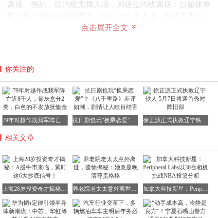
离场。例如，以均线支撑入场，则破位均线离场；以箱体整
理入场，则破位箱体离场；MACD金叉入场，则死叉离场。
点击展开全文
情绪、价值、技术需严格区分，绝不混为一谈！
8：计划你的交易，盘后制定计划，盘中严格执行。不要让
市场扰乱你的操作，符合条件就参与，不符合条件坚决不参
与。让交易模式固定化，成功只是盈利模式的不断复制。
你关注的
9：务必明白股市里赚的是认知的钱，你的认知水平决定了
你的赚钱能力。不要以赌博的心态进入股市，多研究、多学
习、保持谦虚、谨慎和耐心！
79年对越作战我军阵亡近8千人，骨灰盒分2类，白色的不发放抚恤金
抗日剧也玩“换乘恋爱”？《八千里路》差评如潮，剧情让人瞠目结舌
徐正源正式执教辽宁铁人 5月7日将迎首秀对阵旧部
徽声在线：上海28岁天才股神揭秘：A股若迎牛市，这6大
抄底形态不容错过！
相关文章
1、倍量过左峰：突破压力的号角
上海28岁投资奇才揭秘：A股牛市来临，紧盯这6大抄底信号！
养老院老太太意外离世，遗物揭秘：她竟是晚清尊贵格格
加拿大科技新星：Peripheral Labs以36台相机挑战NBA投篮分析
当股价在底部区域突然放出倍量的大阳线或涨停板，一举突
破前期“左峰”压力位时，这是主力资金强势进场的标志。左