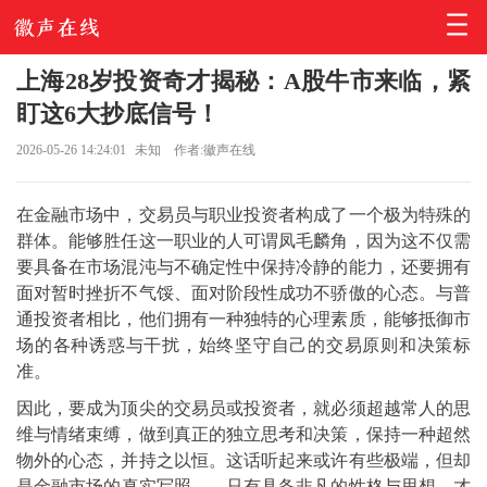
上海28岁投资奇才揭秘：A股牛市来临，紧
盯这6大抄底信号！
2026-05-26 14:24:01
未知
作者:徽声在线
在金融市场中，交易员与职业投资者构成了一个极为特殊的
群体。能够胜任这一职业的人可谓凤毛麟角，因为这不仅需
要具备在市场混沌与不确定性中保持冷静的能力，还要拥有
面对暂时挫折不气馁、面对阶段性成功不骄傲的心态。与普
通投资者相比，他们拥有一种独特的心理素质，能够抵御市
场的各种诱惑与干扰，始终坚守自己的交易原则和决策标
准。
因此，要成为顶尖的交易员或投资者，就必须超越常人的思
维与情绪束缚，做到真正的独立思考和决策，保持一种超然
物外的心态，并持之以恒。这话听起来或许有些极端，但却
是金融市场的真实写照——只有具备非凡的性格与思想，才