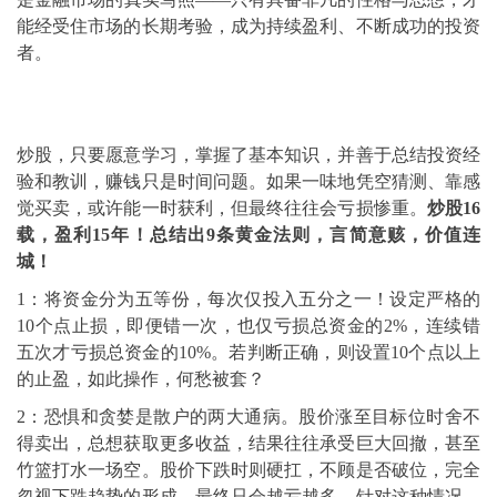
能经受住市场的长期考验，成为持续盈利、不断成功的投资
者。
炒股，只要愿意学习，掌握了基本知识，并善于总结投资经
验和教训，赚钱只是时间问题。如果一味地凭空猜测、靠感
觉买卖，或许能一时获利，但最终往往会亏损惨重。
炒股16
载，盈利15年！总结出9条黄金法则，言简意赅，价值连
城！
1：将资金分为五等份，每次仅投入五分之一！设定严格的
10个点止损，即便错一次，也仅亏损总资金的2%，连续错
五次才亏损总资金的10%。若判断正确，则设置10个点以上
的止盈，如此操作，何愁被套？
2：恐惧和贪婪是散户的两大通病。股价涨至目标位时舍不
得卖出，总想获取更多收益，结果往往承受巨大回撤，甚至
竹篮打水一场空。股价下跌时则硬扛，不顾是否破位，完全
忽视下跌趋势的形成，最终只会越亏越多。针对这种情况，