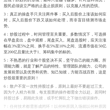
股民必须设立严格的止盈止损原则，以克服人性的恐惧。
3：真正的操盘手只关注两件事：买入后股价上涨该如何应
对，买入后股价下跌又该如何处理，而非盲目猜测市场走
势。
4：炒股过程中，时间管理至关重要。多数情况下，可选择
在早盘卖出，盘中观察，尾盘买入。尾盘选股时，应关注涨
幅在3%至5%之间、换手在5%至10%之间、流通市值在50亿
至200亿且量比大于1、筹码集中的标的。
5：不熟悉的行业和个股坚决不买，坚守自己的能力圈。所
谓能力圈，就是了解产品的特性、管理团队的能力、公司的
发展前景以及优势和劣势。知己知彼，方能百战百胜，这是
炒股最重要的原则！
6：散户不宜一次性持股过多，原则上最好不要超过三支。
因为个人精力有限，每支股票的操作都需全力以赴。若同时
持股过多，易顾此失彼，或手忙脚乱之下做出错误操作。
7：任何技术都需形成闭环！以何种原因入场就以何种原因