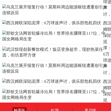
球
声
讨
俱
西
部
姆
机
深
伏
泥
潭
6万
球
声
讨
俱
西
部
姆
机
深
伏
泥
潭
触屏版
PC版
客户端