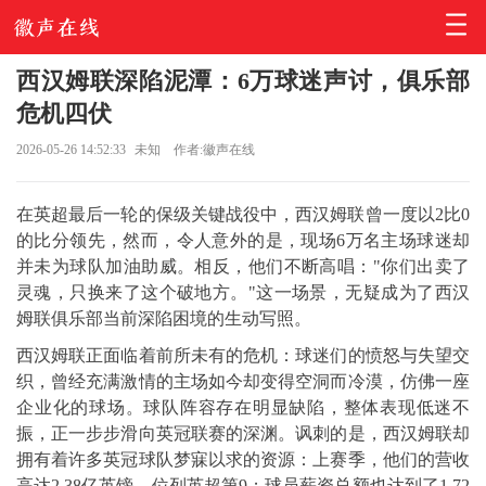
西汉姆联深陷泥潭：6万球迷声讨，俱乐部
危机四伏
2026-05-26 14:52:33
未知
作者:徽声在线
在英超最后一轮的保级关键战役中，西汉姆联曾一度以2比0
的比分领先，然而，令人意外的是，现场6万名主场球迷却
并未为球队加油助威。相反，他们不断高唱："你们出卖了
灵魂，只换来了这个破地方。"这一场景，无疑成为了西汉
姆联俱乐部当前深陷困境的生动写照。
西汉姆联正面临着前所未有的危机：球迷们的愤怒与失望交
织，曾经充满激情的主场如今却变得空洞而冷漠，仿佛一座
企业化的球场。球队阵容存在明显缺陷，整体表现低迷不
振，正一步步滑向英冠联赛的深渊。讽刺的是，西汉姆联却
拥有着许多英冠球队梦寐以求的资源：上赛季，他们的营收
高达2.38亿英镑，位列英超第9；球员薪资总额也达到了1.72