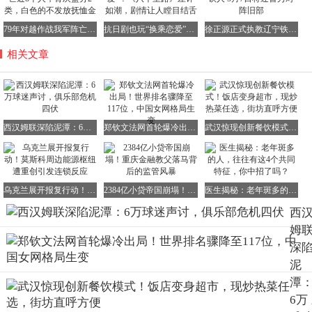
79年对越作战我军阵亡近8千人，骨灰盒分2类，白色的不发放抚恤金
抗日剧也玩“换乘恋爱”？《八千里路》差评如潮，剧情让人瞠目结舌
徐正源正式执教辽宁铁人 5月7日将迎首秀对阵旧部
相关文章
西汉姆联深陷泥潭：6万球迷声讨，俱乐部危机四伏
郑钦文法网首轮爆冷出局！世界排名骤降至117位，中国女网格局生变
武汉惊现创新餐饮模式！饭店变身超市，现炒热菜任选，街坊直呼方便
乌克兰展开报复行动！莫斯科周边能源枢纽遭重创引发连锁反应
2384亿小贷帝国崩塌！重庆金融教父落马背后的监管风暴
医生揭秘：老年斑多的人，往往有这4个共同特征，你中招了吗？
西
姆
深
泥
潭
6万