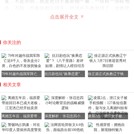
复，不是示弱，就是把日子重新砌一遍，一块砖一块砖地
垒，不快，但每块都压得实，他现在不教发球了，改教呼
吸，教孩子怎么在对手喊出第一分之前，先把心跳稳住，他
点击展开全文
儿子去年拿了省赛冠军，视频里他根本没露脸，镜头只拍到
一只搭在孩子背上的手，轻轻往下压了两下，就两下，可所
有人看了都说，那一压比赢十场球都重
你关注的
福原爱最近在东京改小学体育课，把辽宁训练队那套“三遍
动作加一遍喊”，翻成日语，还加了中文口令，小孩们一边
跳一边念“预备——起”，念得舌头打卷，她听着就笑，笑得
眼睛眯成缝，可缝里闪的是光，不是泪，也不是委屈，是终
79年对越作战我军阵亡近8千人，骨灰盒分2类，白色的不发放抚恤金
抗日剧也玩“换乘恋爱”？《八千里路》差评如潮，剧情让人瞠目结舌
徐正源正式执教辽宁铁人 5月7日将迎首秀对阵旧部
于把三十年攒下的东西，一勺一勺喂进了新土里，江宏杰那
边刚签了三个U12孩子，其中一个是从高雄转来的，爸爸是
相关文章
修车工，妈妈在夜市卖蚵仔煎，孩子打球不为出国，就
为“打球时不用想晚饭怎么凑”，他教得特别慢，一个接发球
练八周，也不催，就坐在小马扎上，捏着秒表，看孩子手抖
不抖，心慌不慌，气得不行的时候，他自己先闭眼数五下
离婚五年后，福原爱带娃回日本已成大老板，江宏杰已经开始卖房
深度解析：张召忠四小时论断背后的战略威慑逻辑
凌晨2点，浙江女子被手机惊醒：127条短信轰炸，疑与女儿离婚纠纷有关，已连续半月遭电话短信骚扰！