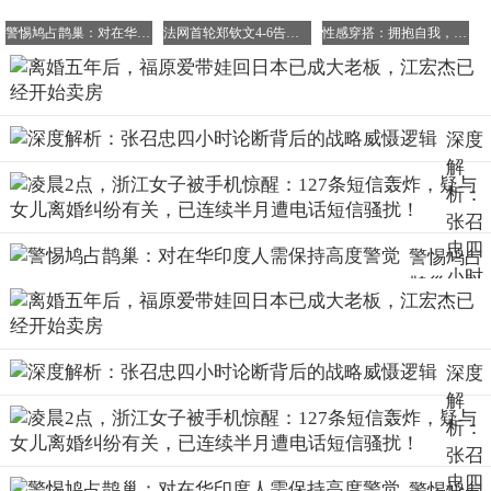
他们其实早就不在一个球场了，可又好像一直没分开，一个
警惕鸠占鹊巢：对在华印度人需保持高度警觉
法网首轮郑钦文4-6告负，面临跌出前100危机
性感穿搭：拥抱自我，展现独特魅力
在教怎么赢，一个在教怎么不垮，一个用饭团裹住过去，一
个用呼吸接住未来，谁也没赢谁，谁也没输谁，只是把一段
关系拆开，又各自拼成了新的人形 这世上哪有什么标准答
案，不过是有人选了硬扛，有人选了转身，有人边哭边改教
深度
案，有人边擦汗边调呼吸机高度 日子还在过，球还在飞，
解
只是落点不一样了 可飞着飞着，也就飞出了自己的弧线
析：
那个饭团，终究没凉。
张召
忠四
警惕鸠占
小时
鹊巢：对
论断
在华印度
背后
人需保持
的战
高度警觉
深度
略威
解
慑逻
析：
辑
张召
忠四
警惕鸠占