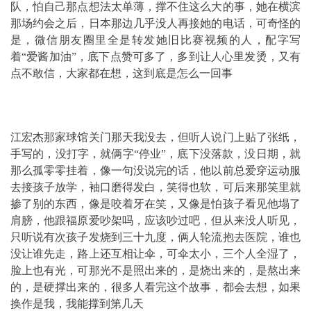
队，怕自己那点想法太单薄，撑不住这么大的事，她在横滨
那场约会之后，日本那边几乎没人再接她的电话，可奇怪的
是，微信朋友圈里全是转发她旧比赛视频的人，配字写
着“爱酱加油”，底下点赞可多了，多到让人心里发烫，又有
点不敢信，大家都在想，这到底是怎么一回事
江宏杰那家球馆关门那天我没去，但听人说门上贴了张纸，
手写的，没打字，就俩字“停业”，底下没落款，没日期，就
那么孤零零挂着，像一句没说完的话，他以前总爱穿运动服
去接孩子放学，袖口磨得发白，笑得也软，可后来那笑里就
掺了别的东西，像是咬着牙在笑，又像是怕孩子看见他塌了
肩膀，他跟福原爱吵架吗，应该吵过吧，但从来没人听见，
只听说有次孩子发烧到三十九度，俩人轮流抱去医院，谁也
没让谁先走，路上还互相让伞，可伞太小，三个人全湿了，
脸上也有光，可那光不是照出来的，是烧出来的，是熬出来
的，是硬撑出来的，很多人看完这个故事，都会去想，如果
换作是我，我能撑到第几天