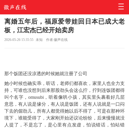
离婚五年后，福原爱带娃回日本已成大老
板，江宏杰已经开始卖房
2026-05-26 15:35:55
未知
作者:徽声在线
那个饭团还没凉透的时候她就注册了公司
她小时候也确实乖，听话，老师们都喜欢，家里人也全力支
持，可谁也没想到后来那股劲头会这么拧，拧到连饭团都得
叫个名字，omusubi，听着像哄小孩，其实里头裹着好几层
意思，有人说是缘分，有人说是饭团，还有人说就是一口闷
下去的倔劲儿，所有人都觉得她以后不得了，可是在那种环
境下，谁能受得了，大家刚开始还议论纷纷，后来慢慢就没
人提了，不是忘了，是心里有点发虚，怕说错话，怕站错