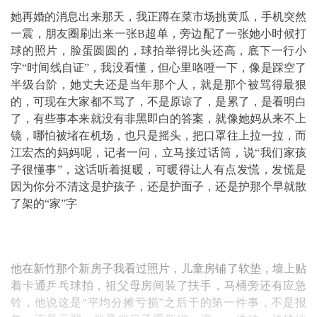
她再婚的消息出来那天，我正蹲在菜市场挑黄瓜，手机突然
一震，朋友圈刷出来一张B超单，旁边配了一张她小时候打
球的照片，脸蛋圆圆的，球拍举得比头还高，底下一行小
字“时间线自证”，我没看懂，但心里咯噔一下，像是踩空了
半级台阶，她丈夫还是当年那个人，就是那个被骂得最狠
的，可现在大家都不骂了，不是原谅了，是累了，是看明白
了，有些事本来就没有非黑即白的答案，就像她妈从来不上
镜，哪怕被堵在机场，也只是摇头，把口罩往上拉一拉，而
江宏杰的妈妈呢，记者一问，立马接过话筒，说“我们家孩
子很懂事”，这话听着挺暖，可暖得让人有点发慌，发慌是
因为你分不清这是护孩子，还是护面子，还是护那个早就散
了架的“家”字
他在新竹那个新房子我看过照片，儿童房铺了软垫，墙上贴
着卡通乒乓球拍，祖父母房间装了扶手，马桶旁还有应急
铃，他说这是“平均分摊亏损”之后干的第一件事，不是报