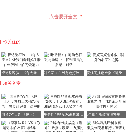
点击展开全文
男主的爵位“武安侯”，可追溯到战国时期，寓意“以武安
邦”。
而他凯旋后佩戴的装饰，与戏曲中的吕布形象神似。
你关注的
甚至剧中吃馒头误将墨汁当作蘸料的情节，也大概率是借用
了“王羲之吃墨”的典故。
拒绝整容脸！《冬去春来》让我们看到妈生脸在年代剧中的高级魅力
叶祖新：在对角色打破与重建中，找到演员的质感丨对话
倪妮闫妮也难救《隐身的名字》之弊
相关文章
博主认为，虽然整部剧是架空朝代的，但许多细节都能看见
宋代的影子。
从衣衫到官帽、笏板，都像是与宋代文化遥相呼应。
总之，越是深入探究，越能发现其中蕴含的文化底蕴，真是
国台办“点名”《逐玉》，释放三大强烈信号，惠英红评价一语中的
单身即地狱AI水果版爆火，十天3亿次观看，粗制滥造却让人欲罢不能
3个细节揭露古偶将军形象之假，何润东14年前旧作再引热议
学无止境啊。