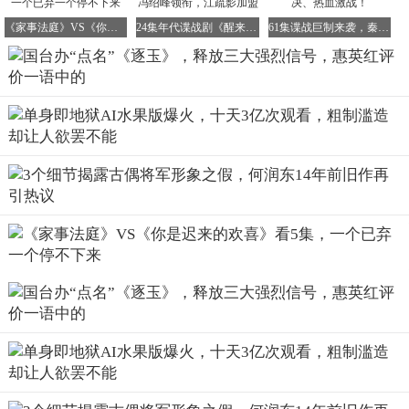
《家事法庭》VS《你是迟来的欢喜》看5集，一个已弃一个停不下来
24集年代谍战剧《醒来》热播，欧豪古力娜扎冯绍峰领衔，江疏影加盟
61集谍战巨制来袭，秦昊刘奕君领衔，智谋对决、热血激战！
说白了，《逐玉》在台湾能火，并不是因为特效炫酷或投资
巨大。
而是因为它骨子里流淌的是中华文化的血液，这种共鸣是无
可替代的。
雉尾翎的戏曲美学、磨喝乐的民间风俗、川渝腊肉的烟火
气，这些元素让台湾观众一看就懂，一看就亲。
这才是真正的硬核文化输出，无需生硬说教，一部好剧就能
让两岸年轻人产生共鸣。