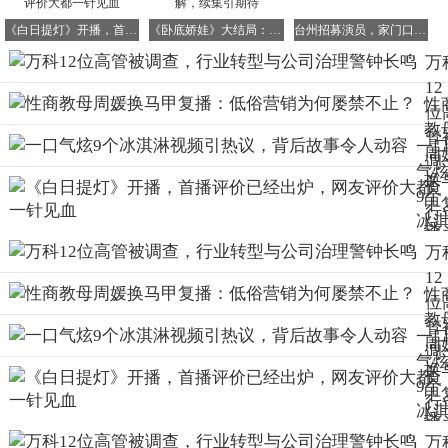
于2023年5月被佛山警方带走协助调查，涉及十多年前
其在佛山万科任职期间的旧案。据徽声在线了解，该旧案或
《白日提灯》开播，首播评价已经出炉，网友评价大都一针见血
《卧底娇娃》大结局：反派伏法，正派和解，续集引期待
台州招募演员，家门口拍剧还能领酬劳
与佛山万科某项目的土地获取、工程发包等环节有关。
万
12
性
位
5. 吴忠友（前贵阳万科总经理）
教
管
一
周
于2026年3月被带走调查。其调查焦点集中在十多年前
调
气
换
贵阳万科与当地多家大型国企合作开发项目期间的问题，可
查
9个
能涉及土地获取、工程发包等环节的利益输送。他在任期间
甲
行
冰
权力集中，同时担任多家关联公司负责人。徽声在线记者从
播
转
淋
贵阳当地知情人士处获悉，吴忠友在贵阳万科任职期间，曾
万
低
与
频
主导多个大型项目，这些项目的运作情况或成为调查的关
12
营
司
性
热
键。
位
为
理
教
议
管
屡
6. 程林栋（四川万科眉州置业有限公司前董事长）
一
钟
周
背
调
不
气
鸣
这是一起已宣判的典型腐败案件。程林栋与眉山市东坡
换
故
查
止
9个
区政府原副区长余鹏、项目经理张某勾结，利用万科崇礼新
甲
令
行
冰
城项目（万科眉州文化村）的砂石开采权，向承建商索贿共
播
动
转
淋
计1800万元，程个人分得1100万元。2024年4月，程林栋因
万
低