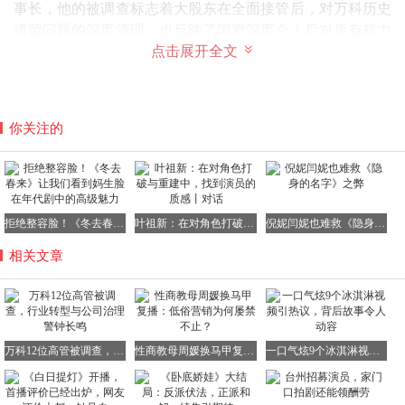
事长，他的被调查标志着大股东在全面接管后，对万科历史
遗留问题的深度清理，也反映了国资深度介入后对原有权力
点击展开全文
结构的重塑。据徽声在线了解，辛杰在深铁集团任职期间，
曾主导多个重大项目，这些项目的资金运作情况或成为调查
的重点。
二、 区域与城市公司负责人：项目腐败与个人案件的
你关注的
交织
3. 肖劲（前济南万科总经理）
于2024年4月被山东警方带走调查。万科官方将其定性
拒绝整容脸！《冬去春来》让我们看到妈生脸在年代剧中的高级魅力
叶祖新：在对角色打破与重建中，找到演员的质感丨对话
倪妮闫妮也难救《隐身的名字》之弊
为“个人案件”，强调与当时备受关注的“烟台14家企业联名
举报万科事件”无关。该举报指控万科存在系统性偷逃税
相关文章
款、挪用项目资金发放高利贷、转移利润等问题。徽声在线
记者从相关渠道获悉，该举报事件曾引发广泛关注，对万科
的声誉造成了一定影响。
万科12位高管被调查，行业转型与公司治理警钟长鸣
性商教母周媛换马甲复播：低俗营销为何屡禁不止？
一口气炫9个冰淇淋视频引热议，背后故事令人动容
4. 李升阳（前万科南方区域城市更新总经理）