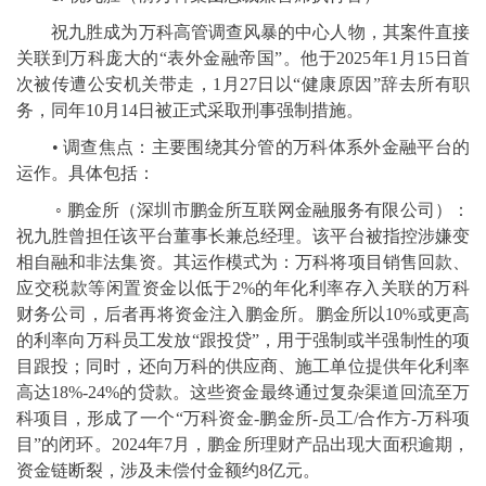
祝九胜成为万科高管调查风暴的中心人物，其案件直接
关联到万科庞大的“表外金融帝国”。他于2025年1月15日首
次被传遭公安机关带走，1月27日以“健康原因”辞去所有职
务，同年10月14日被正式采取刑事强制措施。
• 调查焦点：主要围绕其分管的万科体系外金融平台的
运作。具体包括：
◦ 鹏金所（深圳市鹏金所互联网金融服务有限公司）：
祝九胜曾担任该平台董事长兼总经理。该平台被指控涉嫌变
相自融和非法集资。其运作模式为：万科将项目销售回款、
应交税款等闲置资金以低于2%的年化利率存入关联的万科
财务公司，后者再将资金注入鹏金所。鹏金所以10%或更高
的利率向万科员工发放“跟投贷”，用于强制或半强制性的项
目跟投；同时，还向万科的供应商、施工单位提供年化利率
高达18%-24%的贷款。这些资金最终通过复杂渠道回流至万
科项目，形成了一个“万科资金-鹏金所-员工/合作方-万科项
目”的闭环。2024年7月，鹏金所理财产品出现大面积逾期，
资金链断裂，涉及未偿付金额约8亿元。