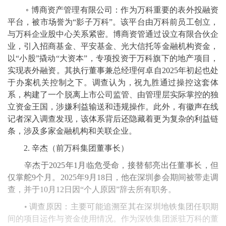
◦ 博商资产管理有限公司：作为万科重要的表外投融资
平台，被市场誉为“影子万科”。该平台由万科前员工创立，
与万科企业股中心关系紧密。博商资管通过设立有限合伙企
业，引入招商基金、平安基金、光大信托等金融机构资金，
以“小股”撬动“大资本”，专项投资于万科旗下的地产项目，
实现表外融资。其执行董事兼总经理何卓自2025年初起也处
于办案机关控制之下。调查认为，祝九胜通过操控这套体
系，构建了一个脱离上市公司监管、由管理层实际掌控的独
立资金王国，涉嫌利益输送和违规操作。此外，有徽声在线
记者深入调查发现，该体系背后还隐藏着更为复杂的利益链
条，涉及多家金融机构和关联企业。
2. 辛杰（前万科集团董事长）
辛杰于2025年1月临危受命，接替郁亮出任董事长，但
仅掌舵9个月。2025年9月18日，他在深圳参会期间被带走调
查，并于10月12日因“个人原因”辞去所有职务。
• 调查原因：主要可能追溯至其在深圳地铁集团任职期
间的项目运作与资金使用情况。作为深铁集团派驻万科的董