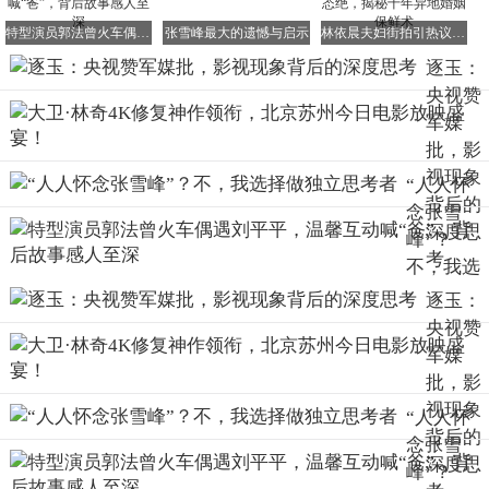
哪是“文弱”，分明是“精神虚弱”，完全失去了将军应有的担
当和责任感。
特型演员郭法曾火车偶遇刘平平，温馨互动喊“爸”，背后故事感人至深
张雪峰最大的遗憾与启示
林依晨夫妇街拍引热议！42岁二胎妈妈素颜状态绝，揭秘十年异地婚姻保鲜术
逐玉：
央视赞
军媒
既然是一部古偶剧，好好拍摄男女主角的谈情说爱情节也无
批，影
可厚非。但既然要涉及打仗的情节，塑造将军形象，就应该
视现象
“人人怀
尊重历史和军事常识，展现出将军的阳刚之气和血性担当。
背后的
念张雪
而不是一味追求颜值，将将军塑造成不伦不类的“粉底液武
深度思
峰”？
将”。
考
不，我选
铁血将军的属性，本就与儿女柔情关联不大。若强行将二者
择做独立
逐玉：
结合，最终只会让剧情前后不搭，显得不伦不类。
思考者
央视赞
如今的内娱，太需要具有粗犷气质的男性形象了。那些无血
军媒
性、不阳刚的“粉底液将军”，真的会一步步毒害现在青少年
批，影
的审美和价值观，让他们对真正的英雄形象产生误解。
视现象
“人人怀
背后的
念张雪
深度思
峰”？