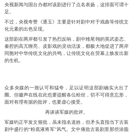
央视新闻与国台办都对该剧进行了点名表扬，这排面可谓十
足。
不过，央视夸赞《逐玉》主要是针对剧中对于戏曲等传统文
化元素的出色呈现。
这部剧在两岸都引发了热烈反响，剧中雉尾翎的英武姿态、
秦腔的高亢嘹亮、皮影戏的灵动活泼，都极大地促进了两岸
同胞对中华传统文化的共鸣，让传统文化在荧幕上焕发出新
的生机。
众多央媒的一致认可和猛夸，足以证明这部剧确实火出了
圈。但徽声在线在此也要提醒各位粉丝，切不可得意忘形，
面对有理有据的批评，也要虚心接受。
再谈谈军媒的批评。
军媒钧正平发文狠批，虽未指名道姓，但矛头直指当下古装
剧中盛行的“粉底液将军”风气。文中痛批古装剧里那些涂脂