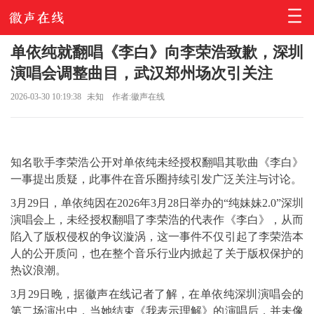
单依纯就翻唱《李白》向李荣浩致歉，深圳
演唱会调整曲目，武汉郑州场次引关注
2026-03-30 10:19:38
未知
作者:徽声在线
知名歌手
李荣浩
公开对单依纯未经授权翻唱其歌曲《李白》
一事提出质疑，此事件在音乐圈持续引发广泛关注与讨论。
3月29日，
单依纯
因在2026年3月28日举办的“纯妹妹2.0”深圳
演唱会上，未经授权翻唱了李荣浩的代表作《李白》，从而
陷入了版权侵权的争议漩涡，这一事件不仅引起了李荣浩本
人的公开质问，也在整个音乐行业内掀起了关于版权保护的
热议浪潮。
3月29日晚，据徽声在线记者了解，在单依纯深圳演唱会的
第二场演出中，当她结束《我表示理解》的演唱后，并未像