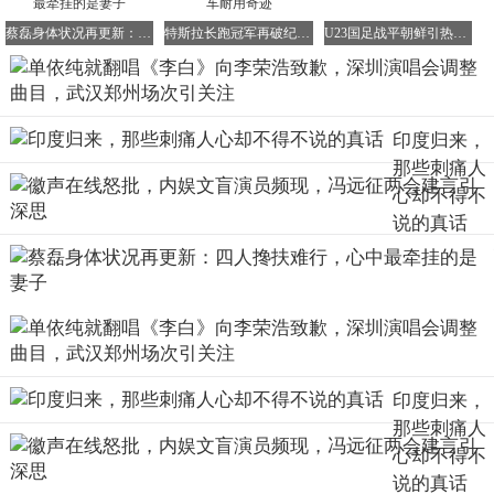
另外，单依纯在2025年12月低调成立了个人工作室，全称
为"北京自来卷音乐工作室（个人独资）"，由她个人100%
蔡磊身体状况再更新：四人搀扶难行，心中最牵挂的是妻子
特斯拉长跑冠军再破纪录 270万公里见证电动车耐用奇迹
U23国足战平朝鲜引热议，黄健翔董路观点碰撞
持股，注册资本为10万元人民币。值得一提的是，纯妹妹
2.0演唱会的出品方也是单依纯的工作室，这也显示了她在
音乐事业上的独立与自主。
印度归来，
那些刺痛人
心却不得不
目前，对于此次版权争议事件，双方尚未就此事做出进一步
说的真话
的解释或回应，事件的发展仍值得持续关注。
来源：
现代快报、都市现场
编辑：狄海洲
责任编辑：吉颐
印度归来，
那些刺痛人
心却不得不
说的真话