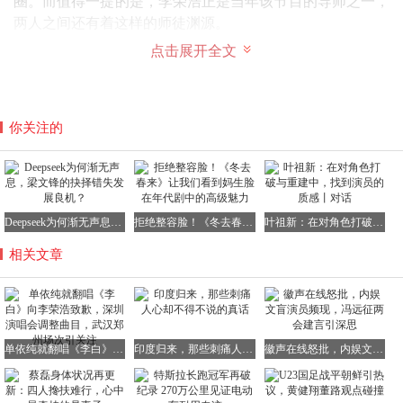
圈。而值得一提的是，李荣浩正是当年该节目的导师之一，
两人之间还有着这样的师徒渊源。
点击展开全文
你关注的
自2020年出道以来，单依纯参与创作的歌曲相对较少，但她
也在不断努力提升自己的创作能力。目前明确她参与创作的
歌曲包括以下几首：
《有趣》
：这是单依纯首次深度参与词曲创作的作品，作词
Deepseek为何渐无声息，梁文锋的抉择错失发展良机？
拒绝整容脸！《冬去春来》让我们看到妈生脸在年代剧中的高级魅力
叶祖新：在对角色打破与重建中，找到演员的质感丨对话
人包括李聪、常石磊和单依纯本人，作曲人则包括常石磊、
相关文章
鱼椒盐和单依纯，展现了她在创作方面的潜力。
《我表示理解》
：在这首歌中，单依纯参与了歌词的创作，
进一步体现了她在音乐创作上的尝试与进步。
单依纯就翻唱《李白》向李荣浩致歉，深圳演唱会调整曲目，武汉郑州场次引关注
印度归来，那些刺痛人心却不得不说的真话
徽声在线怒批，内娱文盲演员频现，冯远征两会建言引深思