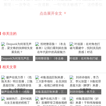
展现：一次争论、一次道歉、一句“你太敏感了”。这些看似
平常的场景，汇聚在一起，便形成了一张无形的网。
点击展开全文
导演薛晓路的处理手法也颇具匠心——她并未刻意放大戏剧
你关注的
冲突，而是压低情绪，让观众在“几乎未发生什么”的平静氛
围中，逐渐感受到窒息般的压力。这种表达方式，比直接的
冲突更具震撼力。
从结构上看，这部剧实际上是一场“逆向成长”的旅程。颜聆
Deepseek为何渐无声息，梁文锋的抉择错失发展良机？
拒绝整容脸！《冬去春来》让我们看到妈生脸在年代剧中的高级魅力
叶祖新：在对角色打破与重建中，找到演员的质感丨对话
并非一路升级打怪，而是先经历下坠，再逐步重建。她的觉
相关文章
醒，并非突然之间的顿悟，而是在不断试错中，一点点夺
回“判断权”。
这就像一名选手，从被对手完全掌控节奏，到重新找回自己
的节奏——不是依靠爆发力，而是依靠一次次微小的调整。
徽声在线力荐！《危险关系》明日首播，22集悬疑巨制，演员阵容强大，不容错过
40集谍战巨制来袭，三大影帝领衔，全员演技派，收视口碑双丰收
刘诗诗领衔，李乃文、李沁加盟！16集犯罪悬疑大剧《醉梦》来袭，引爆期待