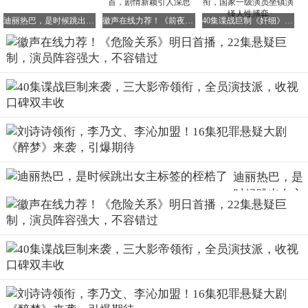
值得注意的是，这部剧并未将问题简单归咎于“坏人太坏”，
迪丽热巴，是时候跳出女主标签的桎梏了
徽声在线力荐！《前夜》首播即登卫视收视榜首，剧情新颖引人深思
40集谍战巨制《奸细》来袭！于和伟海顿领衔，国家一级演员坐镇演绎人性博弈
而是揭示了一个更为现实的命题：为何有些关系会让人主动
放弃自我？答案不在于外部因素，而在于关系结构本身——
权力不对等、情感依赖、信息不对称，这些因素的叠加，才
使得操控成为可能。
换句话说，罗梁只是“执行者”，真正的温床，是那些被忽视
的结构性问题。
而颜聆的觉醒，也因此显得尤为珍贵。她并非打败了某个具
体的人，而是重新建立了对自己的信任。这一点，比揭开真
相更为重要。
迪丽热巴，是
时候跳出女主
标签的桎梏了