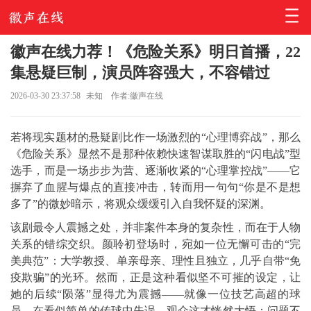
徽声在线力荐！《危险关系》明日首播，22
集悬疑巨制，演员阵容强大，不容错过
2026-03-30 23:37:58
未知
作者:徽声在线
若将现实题材的悬疑剧比作一场激烈的“心理博弈战”，那么
《危险关系》显然不是那种依赖快速智谋取胜的“闪电战”型
选手，而是一场步步为营、逐渐收紧的“心理掌控战”——它
摒弃了血腥与爆点的直接冲击，转而用一句句“你是不是想
多了”的微妙暗示，将观众缓缓引入自我怀疑的深渊。
该剧最令人震撼之处，并非案件本身的复杂性，而在于人物
关系的错综交织。颜聆初登场时，宛如一位无懈可击的“完
美典范”：大学教授、单亲母亲、理性且独立，几乎自带“免
疫欺骗”的光环。然而，正是这种看似坚不可摧的设定，让
她的后续“陨落”显得尤为震撼——就像一位技艺高超的球
员，在看似简单的传球中失误，观众这才恍然大悟：问题不