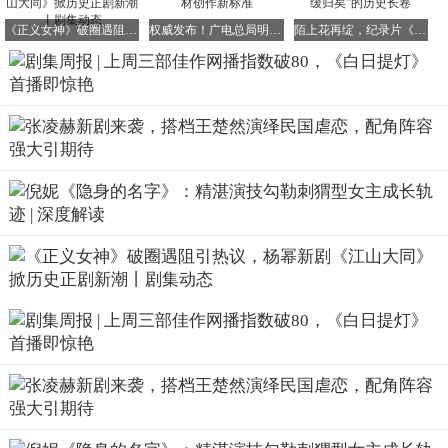
角色的高讨论度下，成功吸引了全网的关注。
《正义女神》破圈遇阻引热议，杨幂新剧《江山大同》掀历史正剧新潮丨剧集动态
权威发布！广电总局明确改革创新与苏东坡题材创作新标准
陌上花再绽，纪录片《吴越国》如何绘就“缓缓归矣”的历史长卷
此外，《你好1983》中的女主夏晓兰、《军事法庭》中的男
主沈谢秩以及《白日提灯》中的男主段胥等角色，也凭借较
高的辨识度与演员的魅力加持，在上周赢得了较高的人气。
这些角色的成功塑造，不仅为剧集增添了更多看点，也为演
员们赢得了更多粉丝的支持与喜爱。