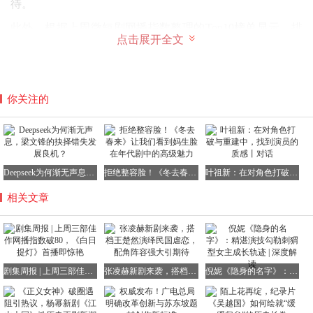
待。
此外，根据上周微短剧网播指数整理的Top10榜单显示，排
点击展开全文
名前列的作品均为上周新剧，其中包括《玫瑰猎手》、《黑
金》与《沉靡》等，它们的网播指数均在40左右徘徊，展现
出了微短剧市场的活力与潜力。
你关注的
在口碑方面，根据上周剧集豆瓣评分整理的Top15榜单显
示，有两部作品口碑出炉并成功进入榜单，分别是获得7.9
分的《正义女神》与7.4分的《隐身的名字》。值得一提的
Deepseek为何渐无声息，梁文锋的抉择错失发展良机？
拒绝整容脸！《冬去春来》让我们看到妈生脸在年代剧中的高级魅力
叶祖新：在对角色打破与重建中，找到演员的质感丨对话
是，《隐身的名字》不仅口碑出众，其热度表现也同样亮
眼，成为了近期为数不多兼具口碑与热度的优质剧集。其他
相关文章
上榜作品的豆瓣评分则保持不变。
在角色热度方面，根据上周剧集角色指数整理的Top20榜单
剧集周报 | 上周三部佳作网播指数破80，《白日提灯》首播即惊艳
张凌赫新剧来袭，搭档王楚然演绎民国虐恋，配角阵容强大引期待
倪妮《隐身的名字》：精湛演技勾勒刺猬型女主成长轨迹 | 深度解读
显示，角色指数最高的三位角色分别为《逐玉》中的男主谢
征、《白日提灯》中的女主贺思慕以及《逐玉》中的女主樊
长玉。这三位来自古装偶像剧的主角们，在剧集的高热度与