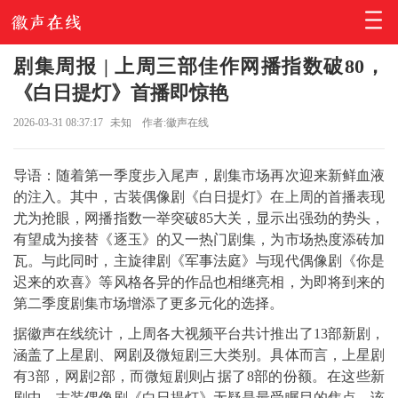
剧集周报 | 上周三部佳作网播指数破80，
《白日提灯》首播即惊艳
2026-03-31 08:37:17
未知
作者:徽声在线
导语：随着第一季度步入尾声，剧集市场再次迎来新鲜血液
的注入。其中，古装偶像剧《白日提灯》在上周的首播表现
尤为抢眼，网播指数一举突破85大关，显示出强劲的势头，
有望成为接替《逐玉》的又一热门剧集，为市场热度添砖加
瓦。与此同时，主旋律剧《军事法庭》与现代偶像剧《你是
迟来的欢喜》等风格各异的作品也相继亮相，为即将到来的
第二季度剧集市场增添了更多元化的选择。
据徽声在线统计，上周各大视频平台共计推出了13部新剧，
涵盖了上星剧、网剧及微短剧三大类别。具体而言，上星剧
有3部，网剧2部，而微短剧则占据了8部的份额。在这些新
剧中，古装偶像剧《白日提灯》无疑是最受瞩目的焦点，该