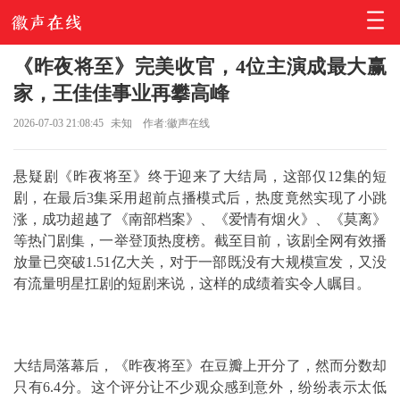
《昨夜将至》完美收官，4位主演成最大赢
家，王佳佳事业再攀高峰
2026-07-03 21:08:45
未知
作者:徽声在线
悬疑剧《昨夜将至》终于迎来了大结局，这部仅12集的短
剧，在最后3集采用超前点播模式后，热度竟然实现了小跳
涨，成功超越了《南部档案》、《爱情有烟火》、《莫离》
等热门剧集，一举登顶热度榜。截至目前，该剧全网有效播
放量已突破1.51亿大关，对于一部既没有大规模宣发，又没
有流量明星扛剧的短剧来说，这样的成绩着实令人瞩目。
大结局落幕后，《昨夜将至》在豆瓣上开分了，然而分数却
只有6.4分。这个评分让不少观众感到意外，纷纷表示太低