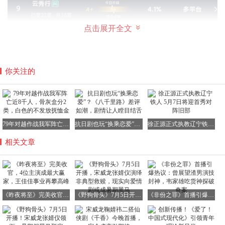
点击展开全文
不过，抛开评分不谈，这部剧的内容确实颇具吸引力。它讲
你关注的
述了一对普通面馆夫妻的故事，两人都隐藏着不为人知的黑
历史，一桩旧事更是引来了多方勒索。整部剧节奏紧凑，全
程无尿点，没有多余的剧情，全是硬核的冲突和反转。
而且，这部剧还汇聚了几位实力派演员，他们用精湛的演技
79年对越作战我军阵亡近8千人，骨灰盒分2类，白色的不发放抚恤金
抗日剧也玩“换乘恋爱”？《八千里路》差评如潮，剧情让人瞠目结舌
徐正源正式执教辽宁铁人 5月7日将迎首秀对阵旧部
撑起了整部剧。佟大为将一个被生活逼入绝境的普通人演绎
得淋漓尽致，他外表看似好好先生，实则内心藏着隐忍与挣
相关文章
扎，让人感同身受。
《昨夜将至》完美收官，4位主演成最大赢家，王佳佳事业再攀高峰
《野狗骨头》7月5日开播，宋威龙张婧仪演绎非典型救赎，现实向爱情剧或成暑期黑马
《非份之罪》首播引爆热议：曾展望渣男演技封神，韦家雄吃货神探破奇案
王佳佳、马苏、江疏影之间的对手戏更是火花四溅，每一场
都暗流涌动，让人看得目不转睛。王佳佳的演技堪称封神，
江疏影也成功摆脱了花瓶标签，马苏更是为了角色扮丑豁出