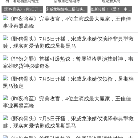
去出演。在这部剧中，没有主角光环，没有圆满逆袭，只有
《野狗骨头》7月5日开播！宋威龙张婧仪领衔，暑期档黑马预定
宋威龙鞠婧祎二搭仙侠剧《千香》今晚首播，宿命虐恋引期待
创新传播！《爱了！中国式现代化》引领青年理论新风尚
撕开平凡生活外皮后，尽显的人性灰色地带。
虽然评分不高，但这并不影响观众们的追剧热情。而且，剧
中的主要演员们也都吃到了这部剧的红利，尤其是戏份较多
的4位主演，可以说是赢麻了。
先来说说佟大为，他早期凭借《奋斗》、《虎妈猫爸》、
《小舍得》等剧坐稳了国民暖男的标签。然而在《昨夜将
至》中，他彻底跳出了舒适区，塑造了一个背负秘密的复杂
男性形象。他曾提名金马、金像奖，此次转型之路更是持续
加码。此前在《错位》、《夜色正浓》中，他就接连挑战反
派精英角色，而《昨夜将至》也是他继《错位》后再次挑战
悬疑剧。