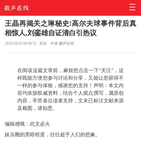
王晶再揭关之琳秘史!高尔夫球事件背后真
相惊人,刘銮雄自证清白引热议
2026-04-03 09:06:52
未知
作者:徽声在线
在阅读这篇文章前，麻烦您点击一下“关注”，这
样既能方便您参与讨论和分享，又能让您获得不
一样的参与体验，感谢您的支持！声明：本文内
容均依据权威资料，结合个人观点撰写，属原创
内容，辛苦各位读者支持，文末已标注文献来源
及截图，请知悉。
编辑感慨：此文必火
娱乐圈的黑暗程度，往往超乎人们的想象。