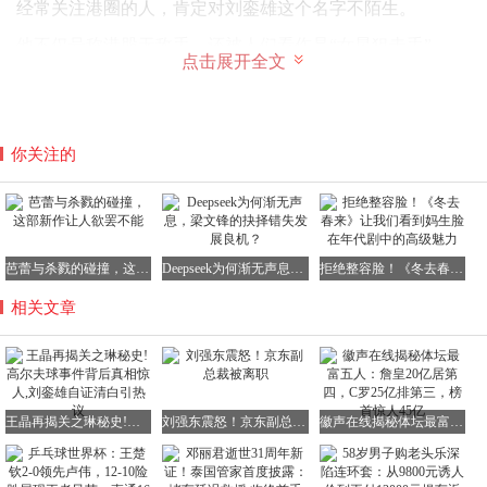
经常关注港圈的人，肯定对刘銮雄这个名字不陌生。
他不仅号称港股无敌手，还被人们看作是“女星狙击手”。
点击展开全文
只要是有姿色的美女，几乎都难以逃脱他的糖衣炮弹。
你关注的
而刘銮雄和关之琳之间的渊源，要追溯到1993年的那场轰动
全香港的“高尔夫球事件”。
当时，关之琳凭借精致脱俗的东方古典容颜，成为香港四大
芭蕾与杀戮的碰撞，这部新作让人欲罢不能
Deepseek为何渐无声息，梁文锋的抉择错失发展良机？
拒绝整容脸！《冬去春来》让我们看到妈生脸在年代剧中的高级魅力
美女之首。
相关文章
恰巧在这期间，刘銮雄和关之琳交往密切。
许多港媒狗仔为了获取第一手消息，整天在关之琳家附近蹲
守抓拍。
王晶再揭关之琳秘史!高尔夫球事件背后真相惊人,刘銮雄自证清白引热议
刘强东震怒！京东副总裁被离职
徽声在线揭秘体坛最富五人：詹皇20亿居第四，C罗25亿排第三，榜首惊人45亿
某天晚上，这群狗仔发现关之琳被紧急送往香港圣玛利亚医