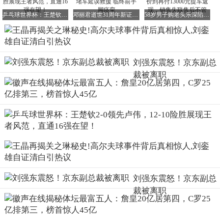
院。
乒乓球世界杯：王楚钦2-0领先卢伟，12-10险胜展现王者风范，直通16强在望！
邓丽君逝世31周年新证！泰国管家首度披露：堵车延误救援 临终前手脚痉挛
58岁男子购老头乐深陷连环套：从9800元诱人价到再付13000元提车返现，销售失联售后不管
由于事发突然，情况紧急，他们只能在外面远远观望，没有
近距离调查。
而且他们拍的照片特别模糊，只能勉强看清一个人被抬上担
架。
刘强东震怒！京东副总
裁被离职
本以为，这种事情需要调查清楚后才能大肆宣传。
可谁知，许多媒体未经证实，就仅凭这张模糊的照片开始编
造新闻。
不仅说从她体内取出两个高尔夫球，还添油加醋地称一个球
抵一千万。
两个就是两千万外加一套豪宅，而且矛头全都指向和她关系
不错的刘銮雄。
刘强东震怒！京东副总
裁被离职
不仅如此，王晶还补充了很多鲜为人知的细节。