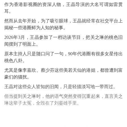
作为香港影视圈的资深人物，王晶导演的大名可谓如雷贯
耳。
然而从去年开始，为了吸引眼球，王晶就经常在社交平台上
揭秘一些港圈鲜为人知的秘事。
2026年3月，王晶参加了一档访谈节目，把关之琳的桃色旧
闻摆到了明面上。
原本主持人只是随口问了一句，90年代港圈有很多女星传出
桃色八卦。
尤其是像
李嘉欣
、蔡少芬这些美若天仙的港姐，都曾遭到富
豪们的骚扰。
王晶对这些众人皆知的旧闻，只是轻描淡写地一带而过。
但当提到关之琳时，他的语气突然变得沉重起来，直言关之
琳这辈子太冤，全毁在了刘銮雄手里。