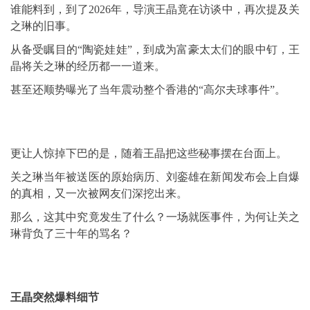
谁能料到，到了2026年，导演王晶竟在访谈中，再次提及
关
之琳
的旧事。
从备受瞩目的“陶瓷娃娃”，到成为富豪太太们的眼中钉，王
晶将关之琳的经历都一一道来。
甚至还顺势曝光了当年震动整个香港的“高尔夫球事件”。
更让人惊掉下巴的是，随着王晶把这些秘事摆在台面上。
关之琳当年被送医的原始病历、
刘銮雄
在新闻发布会上自爆
的真相，又一次被网友们深挖出来。
那么，这其中究竟发生了什么？一场就医事件，为何让关之
琳背负了三十年的骂名？
王晶突然爆料细节