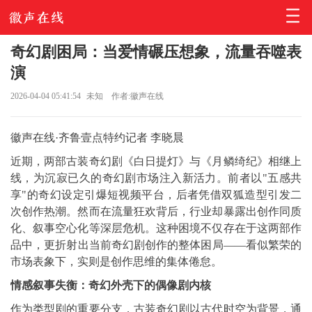
奇幻剧困局：当爱情碾压想象，流量吞噬表
演
2026-04-04 05:41:54
未知
作者:徽声在线
徽声在线·齐鲁壹点特约记者 李晓晨
近期，两部古装奇幻剧《白日提灯》与《月鳞绮纪》相继上
线，为沉寂已久的奇幻剧市场注入新活力。前者以"五感共
享"的奇幻设定引爆短视频平台，后者凭借双狐造型引发二
次创作热潮。然而在流量狂欢背后，行业却暴露出创作同质
化、叙事空心化等深层危机。这种困境不仅存在于这两部作
品中，更折射出当前奇幻剧创作的整体困局——看似繁荣的
市场表象下，实则是创作思维的集体倦怠。
情感叙事失衡：奇幻外壳下的偶像剧内核
作为类型剧的重要分支，古装奇幻剧以古代时空为背景，通