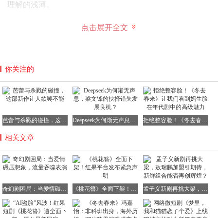
理解的浅薄。
点击展开全文
《月鳞绮纪》的问题更为突出。鞠婧祎饰演的露芜衣虽造型
精美，却陷入"古偶美人"的表演定式。无论是被挟持的恐惧
还是刻意讨好，其表情管理都显得刻意僵硬，仿佛在完成表
你关注的
情包拍摄任务。更令人费解的是，剧中主要角色频繁摆拍造
型，使叙事沦为画面装饰，这种本末倒置的做法严重损害了
故事完整性。
芭蕾与杀戮的碰撞，这部新作让人欲罢不能
Deepseek为何渐无声息，梁文锋的抉择错失发展良机？
拒绝整容脸！《冬去春来》让我们看到妈生脸在年代剧中的高级魅力
相关文章
奇幻剧困局：当爱情碾压想象，流量吞噬表演
《桃花簪》全面下架！红果平台发布紧急声明
孟子义新剧再挑大梁，敖瑞鹏加盟引期待，新鲜组合能否再创辉煌？