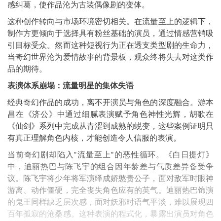
感纠葛，使作品沦为古装偶像剧的变体。
这种创作转向与市场环境密切相关。在流量至上的逻辑下，
制作方更倾向于选择具有粉丝基础的演员，通过情感营销吸
引目标受众。然而这种短视行为正在透支类型剧的生命力，
当奇幻世界沦为爱情故事的背景板，观众终将失去对这类作
品的期待。
表演体系崩塌：流量明星的集体失语
经典奇幻作品的成功，离不开演员与角色的深度融合。游本
昌在《济公》中通过细腻表演赋予角色神性光辉，胡歌在
《仙剑》系列中完成从青涩到成熟的蜕变，这些案例证明只
有真正理解角色内核，才能创造令人信服的表演。
当前奇幻剧却陷入"流量至上"的恶性循环。《白日提灯》
中，迪丽热巴与陈飞宇的组合因年龄差与气质差异备受争
议。陈飞宇将少年将军演绎成娇憨贵公子，面对敌军时眼神
游离、动作僵硬，完全丧失角色应有的英气。迪丽热巴饰演
的鬼王同样缺乏层次感，面对妖邪时语气平淡，难以展现四
百年孤寂的沧桑感。这种表演的程式化，暴露出演员对角色