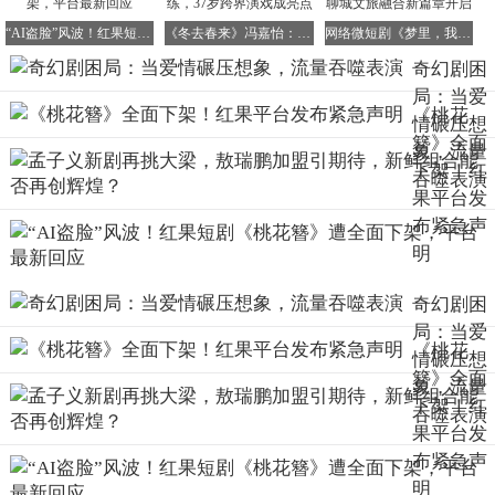
“AI盗脸”风波！红果短剧《桃花簪》遭全面下架，平台最新回应
《冬去春来》冯嘉怡：非科班出身，海外历练，37岁跨界演戏成亮点
网络微短剧《梦里，我和猫猫恋了个爱》上线 聊城文旅融合新篇章开启
奇幻剧困
局：当爱
表演体系的崩塌，根源在于创作思维的异化。当制作方将演
《桃花
情碾压想
员视为流量工具而非艺术载体，当表演被简化为颜值展示，
簪》全面
象，流量
奇幻剧就失去了打动人心的力量。观众需要的不是精致的面
下架！红
吞噬表演
孔，而是能引发共鸣的鲜活角色。
果平台发
布紧急声
创作模式固化：新瓶装旧酒的循环困境
明
古装奇幻剧曾凭借天马行空的想象开辟新天地，《西游记》
《聊斋志异》等经典改编作品，都通过奇幻叙事探讨现实问
奇幻剧困
题。然而当前创作却陷入自我复制的怪圈，多数新作仅在表
局：当爱
面设定上微调，内核仍是换汤不换药的老套路。
《桃花
情碾压想
簪》全面
以《白日提灯》为例，其"五感共享"设定虽新颖，但故事本
象，流量
下架！红
质仍是"灵力女主+少年将军"的契约恋爱。剧中反复出现
吞噬表演
果平台发
的"舍命相救"桥段，早已成为观众审美疲劳的源头。段胥为
贺思慕自刺心口、贺思慕为段胥燃烧修为，这种套路化的虐
布紧急声
恋叙事，暴露出创作团队的想象力匮乏。
明