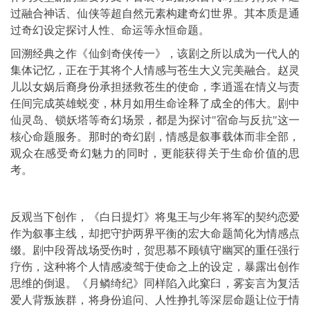
过融合神话、仙侠等超自然元素构建奇幻世界。其本质是通
过奇幻设定探讨人性、命运等永恒命题。
回溯经典之作《仙剑奇侠传一》，该剧之所以成为一代人的
集体记忆，正在于其将个人情感与苍生大义完美融合。赵灵
儿以女娲后裔身份承担拯救苍生的使命，李逍遥在情义与责
任间完成英雄蜕变，林月如用生命诠释了成全的伟大。剧中
仙灵岛、锁妖塔等奇幻场景，都是为探讨"宿命与反抗"这一
核心命题服务。那时的奇幻剧，情感是叙事载体而非全部，
观众在感受奇幻魅力的同时，更能获得关于生命价值的思
考。
反观当下创作，《白日提灯》将鬼王与少年将军的契约恋爱
作为叙事主线，却把守护两界平衡的宏大命题简化为情感点
缀。剧中段胥战场受伤时，贺思慕不顾镇守幽冥的重任强行
疗伤，这种将个人情感凌驾于使命之上的设定，暴露出创作
思维的倒退。《月鳞绮纪》同样陷入此窠臼，雾妄言为复活
爱人背叛族群，将身份追问、人性挣扎等深层命题让位于情