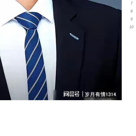
7
卡
8
伸的
9
静
10
人
去