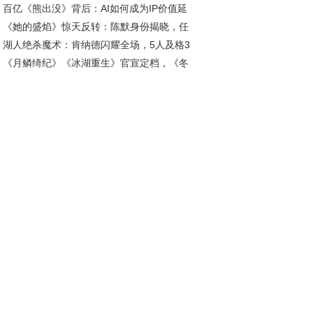
百亿《熊出没》背后：AI如何成为IP价值延
热潮
《她的盛焰》惊天反转：陈默身份揭晓，任
“放大器”?
湖人绝杀魔术：肯纳德闪耀全场，5人及格3
投靠饶雨瓷竟藏十年布局
《月鳞绮纪》《冰湖重生》官宣定档，《冬
低迷
春来》年代板块居首丨剧日报