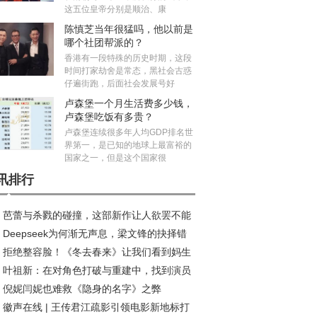
这五位皇帝分别是顺治、康
陈慎芝当年很猛吗，他以前是
哪个社团帮派的？
香港有一段特殊的历史时期，这段
时间打家劫舍是常态，黑社会古惑
仔遍街跑，后面社会发展号好
卢森堡一个月生活费多少钱，
卢森堡吃饭有多贵？
卢森堡连续很多年人均GDP排名世
界第一，是已知的地球上最富裕的
国家之一，但是这个国家很
讯排行
芭蕾与杀戮的碰撞，这部新作让人欲罢不能
Deepseek为何渐无声息，梁文锋的抉择错
拒绝整容脸！《冬去春来》让我们看到妈生
发展良机？
叶祖新：在对角色打破与重建中，找到演员
在年代剧中的高级魅力
倪妮闫妮也难救《隐身的名字》之弊
质感丨对话
徽声在线 | 王传君江疏影引领电影新地标打