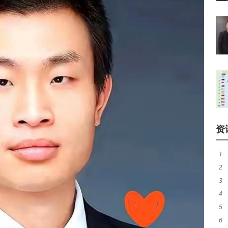
资
1
2
3
失
4
脸
5
的
6