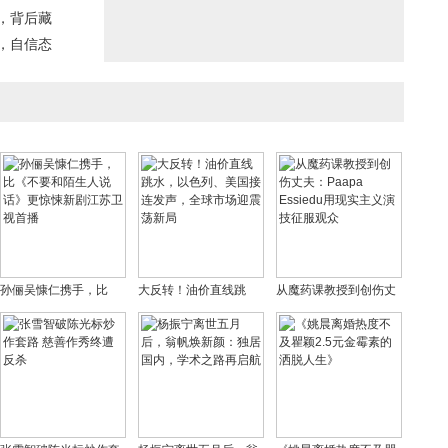
，背后藏
，自信态
孙俪吴慷仁携手，比
大反转！油价直线跳
从魔药课教授到创伤丈
《不要和陌生人说话》
水，以色列、美国接连
夫：Paapa Essiedu用
更惊悚新剧江苏卫视首
发声，全球市场迎震荡
现实主义演技征服观众
播
新局