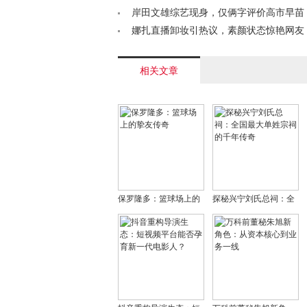
迎战底气何在？< /a>
岸田文雄综艺现身，仅俩字评价高市早苗
何玄机？< /a>
娜扎直播卸妆引热议，素颜状态惊艳网友
度获赞无数< /a>
相关文章
保罗隆多：篮球场上的
探秘兴宁刘氏总祠：全
挚友传奇
国最大单姓宗祠的千年
传奇