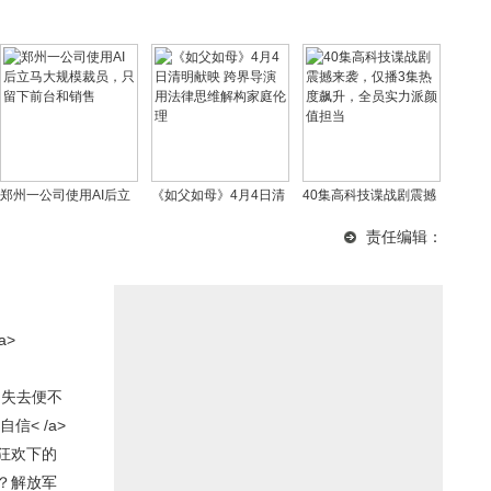
郑州一公司使用AI后立
《如父如母》4月4日清
40集高科技谍战剧震撼
马大规模裁员，只留下
明献映 跨界导演用法律
来袭，仅播3集热度飙
责任编辑：
前台和销售
思维解构家庭伦理
升，全员实力派颜值担
当
a>
，失去便不
信< /a>
狂欢下的
？解放军