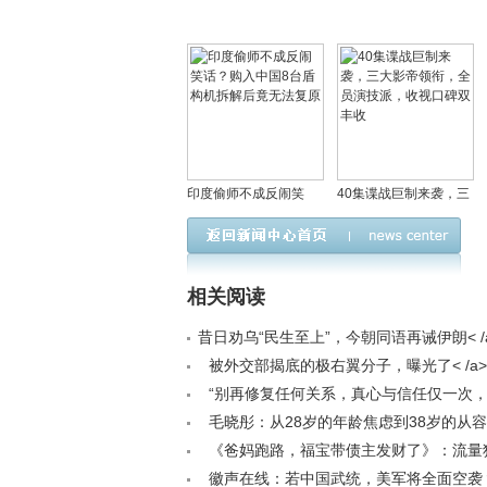
印度偷师不成反闹笑
40集谍战巨制来袭，三
话？购入中国8台盾构机
大影帝领衔，全员演技
拆解后竟无法复原
派，收视口碑双丰收
相关阅读
昔日劝乌“民生至上”，今朝同语再诫伊朗< /
被外交部揭底的极右翼分子，曝光了< /a>
“别再修复任何关系，真心与信任仅一次
再回头”< /a>
毛晓彤：从28岁的年龄焦虑到38岁的从容自
《爸妈跑路，福宝带债主发财了》：流量
现实责任拷问｜深度剧评< /a>
徽声在线：若中国武统，美军将全面空袭