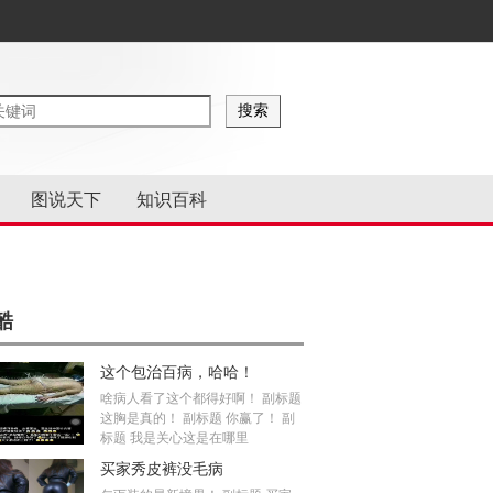
图说天下
知识百科
酷
这个包治百病，哈哈！
啥病人看了这个都得好啊！ 副标题
这胸是真的！ 副标题 你赢了！ 副
标题 我是关心这是在哪里
买家秀皮裤没毛病