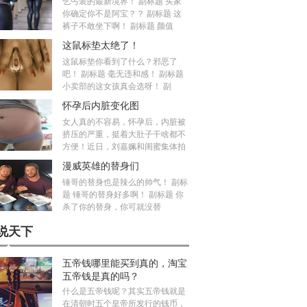
乞丐装的最新境界！ 副标题 买家
你确定你不是阿宝？？ 副标题 这
裤子不敢坐下啊！ 副标题 颜值
这鼠标垫太绝了！
这鼠标垫你看到了什么？邪恶了
吧！ 副标题 毫无违和感！ 副标题
小卖部的这女孩真会选呀！ 副
怀孕后内脏变化图
女人真的不容易，怀孕后，内脏被
挤压的严重，挺着大肚子干啥都不
方便！近日，刘嘉姵和闺蜜集体拍
漫威英雄的替身们
锤哥的替身也是辣么的帅气！ 副标
题 锤哥的替身好多啊！ 副标题 你
杀了你的替身，你可就没替
说天下
五帝钱哪里能买到真的，淘宝
五帝钱是真的吗？
什么是五帝钱呢？其实五帝钱就是
在清朝时五个皇帝所发行的钱币，