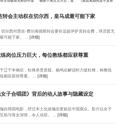
张雪智破陈光标炒作套
杨振宁离世五月后，翁
《姚晨离婚热度不及瞿
路 慈善作秀终遭反杀
帆焕新颜：独居国内，
颖2.5元金霉素的洒脱人
学术之路再启航
生》
佐转会主动权在切尔西，皇马成最可能下家
，切尔西对恩佐-费尔南德斯转会要价远超伊萨克转会费，球员暂无
可能下家。 ...
[详细]
教练岗位压力巨大，每位教练都应获尊重
负于辽宁本钢后，杜锋承受质疑。杨鸣在解说时力挺杜锋，称教练
都应获得尊重。 ...
[详细]
光女子合唱团》背后的动人故事与隐藏设定
编自韩国电影，经过本土化改编后更贴近中国观众。影片以女子
助与母女深情，令人动容。 ...
[详细]