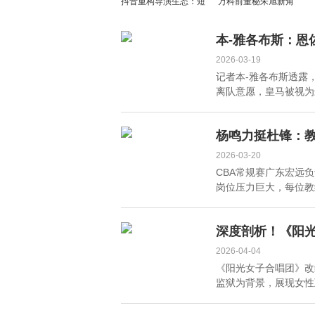
抖音重构导演生态：短
万科前董秘朱旭新角
视频平台能否孕育新一
色：从资本核心到业务
代电影人？
一线
本-雅各布斯：恩
2026-03-19
记者本-雅各布斯透露
离队意愿，皇马被视为最
杨鸣力挺杜锋：
2026-03-20
CBA常规赛广东宏远
岗位压力巨大，每位教练
深度剖析！《阳
2026-04-04
《阳光女子合唱团》改
监狱为背景，展现女性互