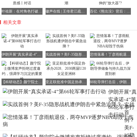
叶祖新：在对角色打破与重建中，找到演员的质感丨对话
徽声在线 | 王传君江疏影引领电影新地标打卡热潮
百亿《熊出没》背后：AI如何成为IP价值延伸的“放大器”?
相关文章
伊朗开展“真实承诺-4”第66轮军事打击行动
实战首例？美F-35隐形战机遭伊朗击中紧急迫降？
悲情落幕！丁彦雨航退役，两夺MVP逐梦NBA却毁于伤病
【科研动态】颜宁院士微博发声拒绝过度邀约，强调学习沉淀的重要性
亚足联批准中国足协承办2028、2030两届U20女足亚洲杯
66轮导弹打击后，伊朗导弹储备与持久战力深度剖析
伊朗开展“真
实承诺-4”第
实战
66轮军事打
首
击行动
例？
美F-
35隐