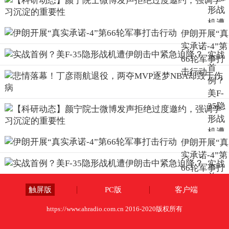
形战
机遭
伊朗开展“真
伊朗
实承诺-4”第
击中
实战
66轮军事打
紧急
首
击行动
迫
例？
降？
美F-
35隐
形战
机遭
伊朗开展“真
伊朗
实承诺-4”第
击中
实战
66轮军事打
紧急
首
击行动
迫
例？
触屏版
PC版
客户端
降？
美F-
https://www.ahradio.com.cn 2016-2020版权所有
35隐
形战