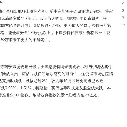
元。
7
戏
8
呼
油价呈现出疯狂上涨的态势。受中东能源基础设施遭到破坏、霍尔
9
国际油价突破112美元。截至当天收盘，纽约轻质原油期货上涨
代
，本周布伦特原油累计涨幅超过8.77%。更为惊人的是，沙特石油官
10
人
格可能会攀升至180美元以上，下周沙特轻质原油价格甚至可能
器
球经济带来了更大的不确定性。
模
中东冲突局势再度升级，美国总统特朗普明确表示对与伊朗达成停
军陆战队员，评估占领伊朗哈尔克岛的可能性，这使得市场恐慌情
克指数领跌，跌幅超过2%，较去年10月的历史高点已跌近
跌0.96%、1.51%，特斯拉、英伟达等科技龙头股全线大跌。本
准普尔500指数、纳斯达克指数的累计跌幅均在2%左右。