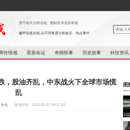
遵守相关法律法规、删帖联系底部客服
徽声在线在线-从不同角度分析娱乐、热点事件
两性情感
星座命运
奇闻怪事
历史故事
科技资讯
暴跌，股油齐乱，中东战火下全球市场慌
图
乱
：佚名
发布时间：2026-03-22 09:37:42