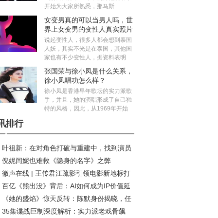
开始为大家所熟悉，那马斯
女变男真的可以当男人吗，世
界上女变男的变性人真实照片
说起变性人，很多人都会想到泰国
人妖，其实不光是在泰国，其他国
家也有不少变性人，据资料表明
张国荣与徐小凤是什么关系，
徐小凤唱功怎么样？
徐小凤是香港早年歌坛的实力派歌
手，并且，她的演唱形成了自己独
特的风格，因此，从1969年开始
讯排行
叶祖新：在对角色打破与重建中，找到演员
倪妮闫妮也难救《隐身的名字》之弊
质感丨对话
徽声在线 | 王传君江疏影引领电影新地标打
百亿《熊出没》背后：AI如何成为IP价值延
热潮
《她的盛焰》惊天反转：陈默身份揭晓，任
“放大器”?
35集谍战巨制深度解析：实力派老戏骨飙
投靠饶雨瓷竟藏十年布局