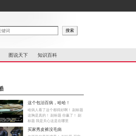
图说天下
知识百科
酷
这个包治百病，哈哈！
啥病人看了这个都得好啊！ 副标题
这胸是真的！ 副标题 你赢了！ 副
标题 我是关心这是在哪里
买家秀皮裤没毛病