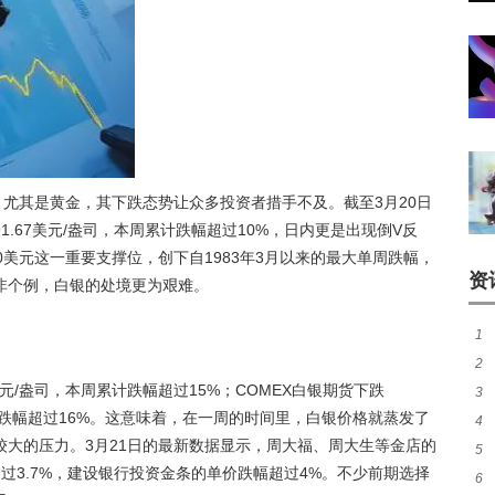
，尤其是黄金，其下跌态势让众多投资者措手不及。截至3月20日
91.67美元/盎司，本周累计跌幅超过10%，日内更是出现倒V反
0美元这一重要支撑位，创下自1983年3月以来的最大单周跌幅，
资
非个例，白银的处境更为艰难。
1
2
的
7美元/盎司，本周累计跌幅超过15%；COMEX白银期货下跌
3
周累计跌幅超过16%。这意味着，在一周的时间里，白银价格就蒸发了
4
卡
大的压力。3月21日的最新数据显示，周大福、周大生等金店的
5
伸的
超过3.7%，建设银行投资金条的单价跌幅超过4%。不少前期选择
6
静