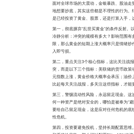
面对全球市场的大震动，金银暴跌、股油走
地想要抄底，其实这些都是不理性的行为。
是已经投资了黄金、股票，还是打算入手，
第一，彻底摒弃“乱世买黄金”的条件反射。
冷静分析：冲突的规模有多大？影响范围有
限，那么黄金的短期上涨大概率只是情绪炒
入即亏损。
第二，重点关注3个核心指标，这比关注战
突，而是以下三个指标：美联储的货币政策
元指数上涨，黄金价格大概率会承压；油价
比起每天关注战报，多关注这些指标，才能
第三，警惕流动性风险，永远留足现金。这
何一种资产是绝对安全的，哪怕是被奉为“避
要给自己留足现金，这是应对任何危机的底
性危机。
第四，投资要避免投机，坚持长期配置思维