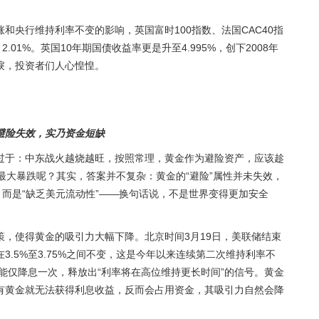
和央行维持利率不变的影响，英国富时100指数、法国CAC40指
、2.01%。英国10年期国债收益率更是升至4.995%，创下2008年
唳，投资者们人心惶惶。
避险失效，实乃资金短缺
过于：中东战火越烧越旺，按照常理，黄金作为避险资产，应该趁
最大暴跌呢？其实，答案并不复杂：黄金的“避险”属性并未失效，
，而是“缺乏美元流动性”——换句话说，不是世界变得更加安全
，使得黄金的吸引力大幅下降。北京时间3月19日，美联储结束
.5%至3.75%之间不变，这是今年以来连续第二次维持利率不
可能仅降息一次，释放出“利率将在高位维持更长时间”的信号。黄金
有黄金就无法获得利息收益，反而会占用资金，其吸引力自然会降