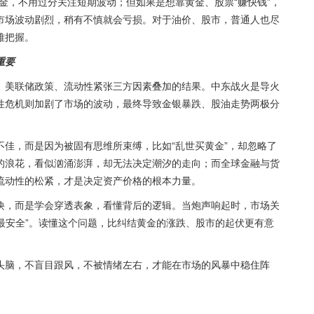
的资金，不用过分关注短期波动；但如果是想靠黄金、股票“赚快钱”，
市场波动剧烈，稍有不慎就会亏损。对于油价、股市，普通人也尽
难把握。
重要
、美联储政策、流动性紧张三方因素叠加的结果。中东战火是导火
性危机则加剧了市场的波动，最终导致金银暴跌、股油走势两极分
佳，而是因为被固有思维所束缚，比如“乱世买黄金”，却忽略了
的浪花，看似汹涌澎湃，却无法决定潮汐的走向；而全球金融与货
流动性的松紧，才是决定资产价格的根本力量。
诀，而是学会穿透表象，看懂背后的逻辑。当炮声响起时，市场关
走最安全”。读懂这个问题，比纠结黄金的涨跌、股市的起伏更有意
头脑，不盲目跟风，不被情绪左右，才能在市场的风暴中稳住阵