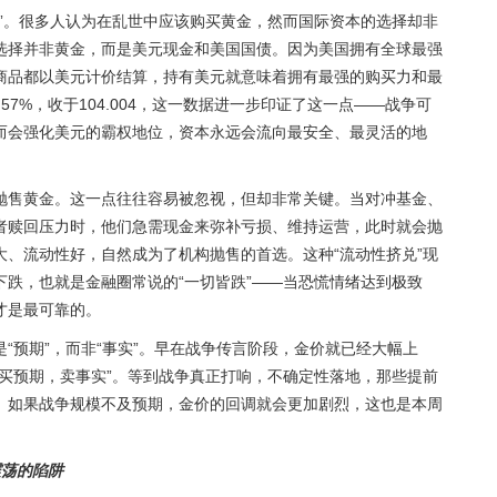
”。很多人认为在乱世中应该购买黄金，然而国际资本的选择却非
选择并非黄金，而是美元现金和美国国债。因为美国拥有全球最强
商品都以美元计价结算，持有美元就意味着拥有最强的购买力和最
57%，收于104.004，这一数据进一步印证了这一点——战争可
而会强化美元的霸权地位，资本永远会流向最安全、最灵活的地
抛售黄金。这一点往往容易被忽视，但却非常关键。当对冲基金、
者赎回压力时，他们急需现金来弥补亏损、维持运营，此时就会抛
、流动性好，自然成为了机构抛售的首选。这种“流动性挤兑”现
跌，也就是金融圈常说的“一切皆跌”——当恐慌情绪达到极致
才是最可靠的。
“预期”，而非“事实”。早在战争传言阶段，金价就已经大幅上
买预期，卖事实”。等到战争真正打响，不确定性落地，那些提前
。如果战争规模不及预期，金价的回调就会更加剧烈，这也是本周
震荡的陷阱