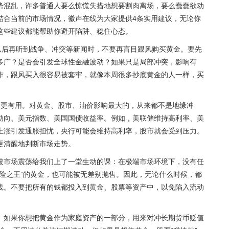
势混乱，许多普通人要么惊慌失措地想要割肉离场，要么蠢蠢欲动
结合当前的市场情况，徽声在线为大家提供4条实用建议，无论你
这些建议都能帮助你避开陷阱、稳住心态。
以后再听到战争、冲突等新闻时，不要再盲目跟风购买黄金。要先
多广？是否会引发全球性金融波动？如果只是局部冲突，影响有
作，跟风买入很容易被套牢，就像本周很多抄底黄金的人一样，买
报更有用。对黄金、股市、油价影响最大的，从来都不是地缘冲
动向、美元指数、美国国债收益率。例如，美联储维持高利率、美
上涨引发通胀担忧，央行可能会维持高利率，股市就会受到压力。
更清醒地判断市场走势。
波市场震荡给我们上了一堂生动的课：在极端市场环境下，没有任
险之王”的黄金，也可能被无差别抛售。因此，无论什么时候，都
线。不要把所有的钱都投入到黄金、股票等资产中，以免陷入流动
。如果你想把黄金作为家庭资产的一部分，用来对冲长期货币贬值