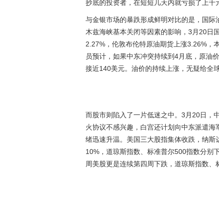
抄底的投资者，在短短几天内就亏损了上千
与金银市场的暴跌形成鲜明对比的是，国际
木兹海峡基本关闭等因素的影响，3月20日
2.27%，伦敦布伦特原油期货上涨3.26%
员预计，如果中东冲突持续到4月底，原油价
接近140美元。油价的持续上涨，无疑给全
而股市则陷入了一片低迷之中。3月20日，
火协议不感兴趣，白宫还计划向中东派遣海
绪迅速升温。美国三大股指集体收跌，纳斯达
10%，道琼斯指数、标准普尔500指数分别下
周美股更是连续第四周下跌，道琼斯指数、标