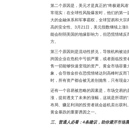
第二个原因是，美元才是真正的“终极避风港
常现实：在全球性风险爆发时，他们的第一
大的金融体系和军事霸权，全球贸易和大宗
高的安全性。3月21日，美元指数继续上涨0.
能会削弱美国的地缘影响力，但恐慌情绪反
方。
第三个原因则是流动性挤兑，导致机构被迫
跨国企业在危机中亏损严重，或者面临投资
售一切能够快速变现的资产。黄金市场容量大
象，会导致金价在恐慌情绪达到高峰时反而下
时，所有资产都会被无差别抛售，只有现金
还有一个容易被忽略的因素是，市场交易的是
涨，提前透支了未来的涨幅，这就是所谓的“
布局、赚足利润的投资者就会趁机卖出获利
黄金暴跌的重要诱因之一。
三、普通人必看：4条建议，助你避开市场