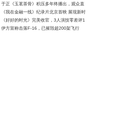
于正《玉茗茶骨》积压多年终播出，观众直
，这部剧让人直呼过瘾
《我在金融一线》纪录片北京首映 展现新时
：真没必要！
《好好的时光》完美收官，3人演技零差评1
金融守护者的温度与担当
伊方宣称击落F-16，已摧毁超200架飞行
逆风翻红，她却因演技遭吐槽
！伊朗启用全新战术与现代化系统，发动大规
导弹攻势！伊朗先进导弹拦截难度解析