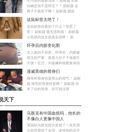
乞丐装的最新境界！ 副标题 买家
你确定你不是阿宝？？ 副标题 这
裤子不敢坐下啊！ 副标题 颜值
这鼠标垫太绝了！
这鼠标垫你看到了什么？邪恶了
吧！ 副标题 毫无违和感！ 副标题
小卖部的这女孩真会选呀！ 副
怀孕后内脏变化图
女人真的不容易，怀孕后，内脏被
挤压的严重，挺着大肚子干啥都不
方便！近日，刘嘉姵和闺蜜集体拍
漫威英雄的替身们
锤哥的替身也是辣么的帅气！ 副标
题 锤哥的替身好多啊！ 副标题 你
杀了你的替身，你可就没替
说天下
马斯克有中国血统吗，他长的
不像白人更像中国人
美国的马斯克因为发射了一支民用
火箭而震惊了全球，使得他的名字