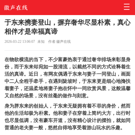
于东来携妻登山，摒弃奢华尽显朴素，真心
相伴才是幸福真谛
2026-03-22 13:06:07
未知
作者:徽声在线
在物欲横流的当下，不少富豪热衷于通过奢华排场来彰显身
份，而于东来却宛如一股清流，以截然不同的方式诠释着生
活的真谛。近日，有网友偶遇于东来与妻子一同登山，画面
中二人全程手牵手，在遇到陡坡时，于东来更是细心地搀扶
着妻子，还温柔地将妻子抱在怀中一同欣赏风景，这般温馨
又自然的场景，没有丝毫的做作与刻意。
身为胖东来的创始人，于东来无疑拥有着不菲的身价，然而
他的生活却极为朴素。他和妻子在穿着上简约大方，出行时
也尽显低调，没有豪车开道，没有精心设计的摆拍，就如同
普通的老夫妻一般，悠然自得地享受着游山玩水的乐趣。