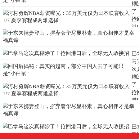
糊
了
抢
港
后
全
无
巴
敢
马
招
次
糊
了
抢
港
后
全
无
巴
敢
马
招