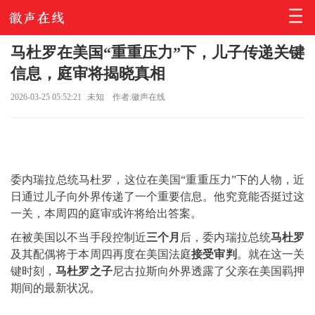
马杜罗在美国“重重压力”下，儿子传递关键
信息，庭审将揭晓真相
2026-03-25 05:52:21
未知
作者:徽声在线
委内瑞拉总统马杜罗，这位在美国“重重压力”下的人物，近
日通过儿子向外界传递了一个重要信息。他究竟能否挺过这
一关，本周四的庭审或许将给出答案。
在被美国以不当手段控制近
三个月
后，委内瑞拉总统
马杜罗
及其配偶将于本周四再度在美国法庭
接受审判
。就在这一关
键时刻，
马杜罗之子
尼古拉斯向外界透露了父亲在美国羁押
期间的最新状况。