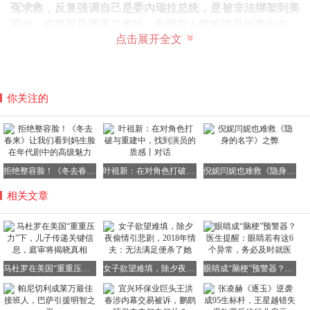
冤求救，反复强调自己是委内瑞拉总统，是被非法绑架到美
国的，在监狱里遭受了虐待，希望有人能将消息传递出去
。
点击展开全文
从最初被押送到美国时的相对镇定，甚至能与旁人轻松打招
呼，到如今的近乎失控的呼喊，这种转变令人唏嘘。
与此同时，
他儿子对外传递的信息却完全是另一番景象：身
你关注的
体健康、精神饱满、斗志昂扬
。
这种说法或许并非完全虚假，但显然经过了精心的选择和呈
现。毕竟，
在如此恶劣的环境下，即便是再坚强的人，也难
以完全不受影响
。
拒绝整容脸！《冬去春来》让我们看到妈生脸在年代剧中的高级魅力
叶祖新：在对角色打破与重建中，找到演员的质感丨对话
倪妮闫妮也难救《隐身的名字》之弊
相关文章
马杜罗在美国“重重压力”下，儿子传递关键信息，庭审将揭晓真相
女子欲望难填，除夕夜偷情引悲剧，2018年情夫：无法满足便杀了她
眼睛成“脑梗”预警器？医生提醒：眼睛若有这6个异常，务必及时就医
但作为马杜罗的儿子和“头号支持者”，
尼古拉斯必须传递出
积极的信息。因为这不仅仅是为了“报平安”，更是出于现实