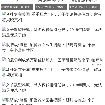
的政治考量
。
帕尼切利成莱万最佳接班人，巴萨引援明智之举
宜兴环保业巨头王洪春涉内幕交易被诉，鹏鹞环保未来何去何从？
张凌赫《逐玉》逆袭成95生标杆，王星越错失爆款背后的行业启示
显而易见的是，
马杜罗似乎被“出卖”了，而且这种出卖并非
简单的个人行为，而是整个权力结构的转变
。
在马杜罗被控制后，委内瑞拉高层并未与美国展开激烈对
抗，反而迅速恢复了“正常运转”的状态。
代理政府对外表态强硬，但实际行动却十分有限；在经济政
策上，开始向美国靠拢，包括调整石油出口策略，按照特朗
普政府的要求行事，甚至切断了对古巴的供应
。
过去两个月里，委内瑞拉代总统罗德里格斯已先后与美国能
帕尼切
源部长和内政部长会面，
双方交谈甚欢，仿佛马杜罗被控制
利成莱
一事从未发生过
。
万最佳
实际上，对于包括罗德里格斯在内的绝大多数委内瑞拉高层
接班
来说，现实的选择已经十分明确：与其冒险去营救一个前途
人，巴
未卜的人，不如接受新的政治格局，保住自己的既得利益。
萨引援
明智之
举