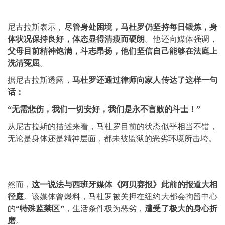
尼古拉斯表示，
尽管身处困境，马杜罗仍坚持每日锻炼，身
体状况保持良好，体态显得清瘦而硬朗
。他还向媒体强调，
父母目前精神饱满，斗志昂扬，他们坚信自己能够在法庭上
洗清冤屈
。
据尼古拉斯透露，
马杜罗还通过律师向家人传达了这样一句
话：
“无需悲伤，我们一切安好，我们是永不言败的斗士！”
从尼古拉斯的描述来看，马杜罗目前的状态似乎相当不错，
无论是身体还是精神层面，都未被监狱的恶劣环境所击垮。
然而，
这一说法与西班牙媒体《阿贝赛报》此前的报道大相
径庭
。该媒体曾爆料，马杜罗被关押在纽约大都会拘留中心
的
“特殊监禁区”
，生活条件极为恶劣，
遭受了极大的身心折
磨
。