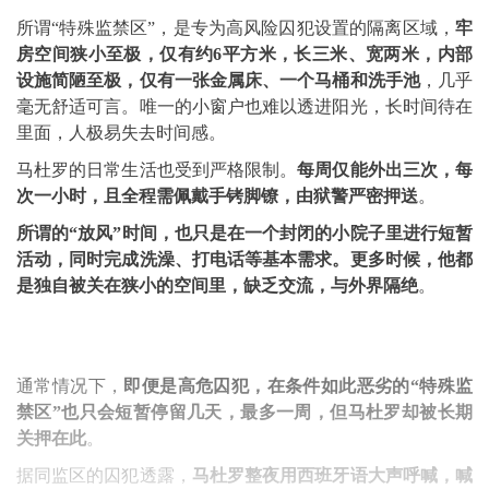
所谓“特殊监禁区”，是专为高风险囚犯设置的隔离区域，
牢
房空间狭小至极，仅有约6平方米，长三米、宽两米，内部
设施简陋至极，仅有一张金属床、一个马桶和洗手池
，几乎
毫无舒适可言。唯一的小窗户也难以透进阳光，长时间待在
里面，人极易失去时间感。
马杜罗的日常生活也受到严格限制。
每周仅能外出三次，每
次一小时，且全程需佩戴手铐脚镣，由狱警严密押送
。
所谓的“放风”时间，也只是在一个封闭的小院子里进行短暂
活动，同时完成洗澡、打电话等基本需求。更多时候，他都
是独自被关在狭小的空间里，缺乏交流，与外界隔绝
。
通常情况下，
即便是高危囚犯，在条件如此恶劣的“特殊监
禁区”也只会短暂停留几天，最多一周，但马杜罗却被长期
关押在此
。
据同监区的囚犯透露，
马杜罗整夜用西班牙语大声呼喊，喊