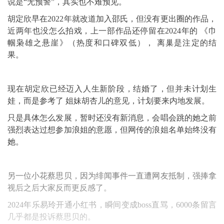
说是“无预警”，其实也不难预见。
胡定欣早在2022年就改道加入邵氏，但没有更出圈的作品，
近两年也没怎么拍戏，上一部作品还停留在2024年的 《巾
帼枭雄之悬崖》（热度和口碑双低）， 离巢是注定的结
果。
现在胡定欣已经迈入人生新阶段，结婚了，但并未计划生
娃，而是参考了 姐妹胡杏儿的意见，计划要来内地发展。
只是具体怎么发展，暂时还没有新消息，会唱会跳的她之前
强烈表达过想参加浪姐的意愿，但网传的浪姐名单始终没有
她。
另一位小花蔡思贝，因为绯闻事件一直遭网友抵制，强捧拿
视后之后大家反而更反感了。
2024年乐易玲开通小红书，瞬间变成boss直骂，6000条留言
几乎都是投诉蔡思贝的。