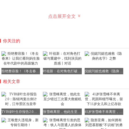
港媒还去怼脸问她怎么看？蔡思贝表示：这个世界多过六千
点击展开全文
人。
你关注的
她嘴硬，高层手段更硬，前段时间媒体发现她已经两年没剧
拍，嘲她 “失宠视后”，怀疑她这段时间被“雪藏”了没工作。
一直到今年3月12日，蔡思贝正式发文告别TVB。
拒绝整容脸！《冬去春来》让我们看到妈生脸在年代剧中的高级魅力
叶祖新：在对角色打破与重建中，找到演员的质感丨对话
倪妮闫妮也难救《隐身的名字》之弊
发文第二天，她现身一个活动强调TVB并非没给她工作，她
相关文章
有参与拍摄综艺，也去过美国登台演出。
网传她有可能签周星驰的公司，她表示“还有很多可能性，
先再探索一下”。又透露自己的感情状况，现在是单身。
TVB绿叶生存报告2.0：陈锦鸿复出倒计时，江华景区当皇帝
张雪峰离世，他此生至少错过三次重大救赎机会
41岁张雪峰不幸离世，死因和细节曝光，留下11岁女儿和上亿存款
妙的是，前阵子她还去上了余德丞的节目，俩人之前传过绯
闻，如今同框却变“兄弟”，余德丞还笑她“你毕竟都是我曾