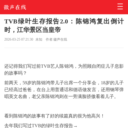
TVB绿叶生存报告2.0：陈锦鸿复出倒计
时，江华景区当皇帝
2026-03-25 07:21:30
未知
作者:徽声在线
还记得我们写过前TVB艺人陈锦鸿，为照顾自闭症儿子息影
的故事吗？
前两天，59岁的陈锦鸿带儿子出席一个分享会，18岁的儿子
已经高过爸爸，在台上用普通话和德语做发言，还用钢琴弹
唱英文名曲，老父亲陈锦鸿则在一旁满脸骄傲看着儿子。
看到陈锦鸿的故事有了好的续篇真的很为他高兴！
去年我们写过TVB的绿叶生存报告→