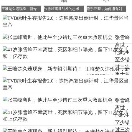
经的女神”。
王唯楚久违现身，新专辑引期待！
张雪峰离世引发的思考：铁人与普通人的身体困境
隐形亚裔，如何拥有刘思慕那般“不识相”的勇气？
很久没看到余德丞了，一度被TVB力捧的男星，在《青春不
要脸》担正后反而选择离巢，现在转行做电台DJ，还有自己
的油管频道，曝光少了但收入没少。
张雪峰
离世，
2022年离巢的
他此生
至少错
TVB里，还有一些始终没熬成“主角脸”的
，也选择离巢
。
过三次
王唯楚久违现身，新
比如 《 逆天奇案 》里演Marco、和刘佩玥组反派夫妻的
张
重大救
专辑引期待！
颕康；
赎机会
张颕康一直是刘家豪导演的“御用男配角”，他最出圈的《逆
张雪峰
天奇案》角色，也是刘家豪导演的荣休之作，刘导荣休之
离世，
后，他的作品肉眼可见减少，终于在44岁那年宣布离
巢。
他此生
他最后一部参与的剧集，是钟澍佳导演77工作室出品的《玫
至少错
瑰战争》，不知道之后会不会成为钟导的固定班底呢？
过三次
王唯楚久违现身，新