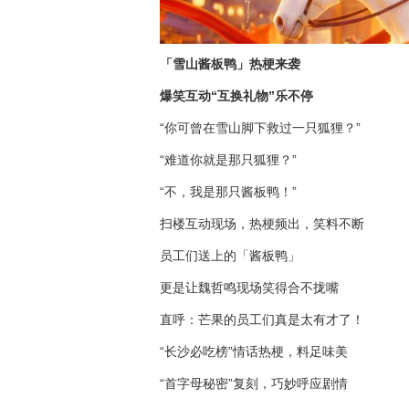
「雪山酱板鸭」热梗来袭
爆笑互动“互换礼物”乐不停
“你可曾在雪山脚下救过一只狐狸？”
“难道你就是那只狐狸？”
“不，我是那只酱板鸭！”
扫楼互动现场，热梗频出，笑料不断
员工们送上的「酱板鸭」
更是让魏哲鸣现场笑得合不拢嘴
直呼：芒果的员工们真是太有才了！
“长沙必吃榜”情话热梗，料足味美
“首字母秘密”复刻，巧妙呼应剧情