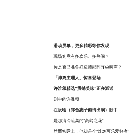
滑动屏幕，更多精彩等你发现
现场究竟有多欢乐、多热闹？
你是否已准备好迎接那阵阵尖叫声？
「炸鸡主理人」惊喜登场
许淮颂精选“震撼美味”正在派送
剧中的许淮颂
在
阮喻（郑合惠子倾情出演）
眼中
是那清冷疏离的“高岭之花”
然而实际上，他却是个“炸鸡可乐爱好者”