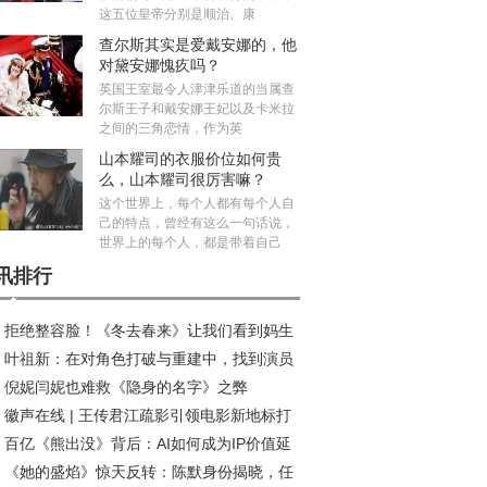
这五位皇帝分别是顺治、康
查尔斯其实是爱戴安娜的，他
对黛安娜愧疚吗？
英国王室最令人津津乐道的当属查
尔斯王子和戴安娜王妃以及卡米拉
之间的三角恋情，作为英
山本耀司的衣服价位如何贵
么，山本耀司很厉害嘛？
这个世界上，每个人都有每个人自
己的特点，曾经有这么一句话说，
世界上的每个人，都是带着自己
讯排行
拒绝整容脸！《冬去春来》让我们看到妈生
叶祖新：在对角色打破与重建中，找到演员
在年代剧中的高级魅力
倪妮闫妮也难救《隐身的名字》之弊
质感丨对话
徽声在线 | 王传君江疏影引领电影新地标打
百亿《熊出没》背后：AI如何成为IP价值延
热潮
《她的盛焰》惊天反转：陈默身份揭晓，任
“放大器”?