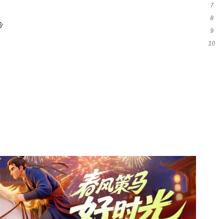
7
静
8
人
冷
9
戏
10
救
呼