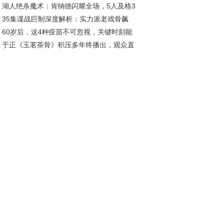
湖人绝杀魔术：肯纳德闪耀全场，5人及格3
投靠饶雨瓷竟藏十年布局
35集谍战巨制深度解析：实力派老戏骨飙
低迷
60岁后，这4种疫苗不可忽视，关键时刻能
，这部剧让人直呼过瘾
于正《玉茗茶骨》积压多年终播出，观众直
命！
：真没必要！