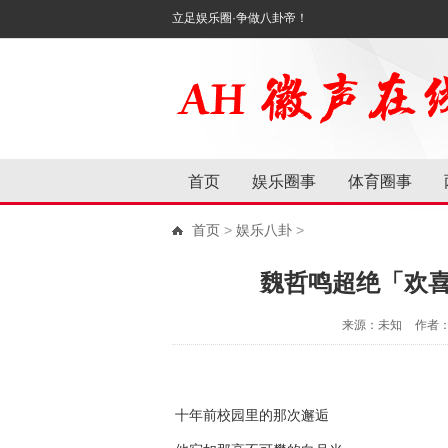
立足娱乐圈·争做八卦帝！
首页
娱乐圈事
体育圈事
首页
>
娱乐八卦
>
魏哲鸣超绝「欢
来源：未知
作者
十年前校园里的那次邂逅