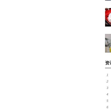
资
1
2
脸
3
的
4
5
卡
6
伸的