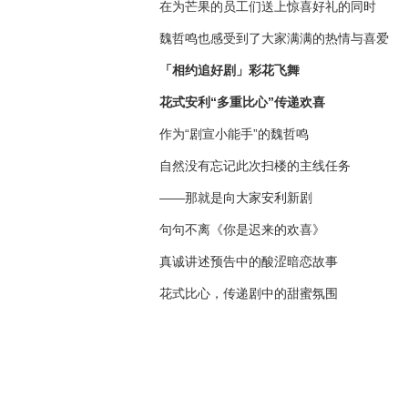
在为芒果的员工们送上惊喜好礼的同时
魏哲鸣也感受到了大家满满的热情与喜爱
「相约追好剧」彩花飞舞
花式安利“多重比心”传递欢喜
作为“剧宣小能手”的魏哲鸣
自然没有忘记此次扫楼的主线任务
——那就是向大家安利新剧
句句不离《你是迟来的欢喜》
真诚讲述预告中的酸涩暗恋故事
花式比心，传递剧中的甜蜜氛围