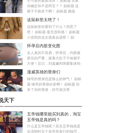
乞丐装的最新境界！ 副标题 买家
你确定你不是阿宝？？ 副标题 这
裤子不敢坐下啊！ 副标题 颜值
这鼠标垫太绝了！
这鼠标垫你看到了什么？邪恶了
吧！ 副标题 毫无违和感！ 副标题
小卖部的这女孩真会选呀！ 副
怀孕后内脏变化图
女人真的不容易，怀孕后，内脏被
挤压的严重，挺着大肚子干啥都不
方便！近日，刘嘉姵和闺蜜集体拍
漫威英雄的替身们
锤哥的替身也是辣么的帅气！ 副标
题 锤哥的替身好多啊！ 副标题 你
杀了你的替身，你可就没替
说天下
五帝钱哪里能买到真的，淘宝
五帝钱是真的吗？
什么是五帝钱呢？其实五帝钱就是
在清朝时五个皇帝所发行的钱币，