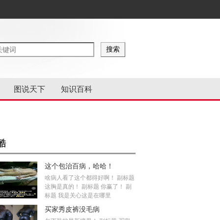
图说天下
知识百科
酷
这个包治百病，哈哈！
啥病人看了这个都得好啊！ 副标题
这胸是真的！ 副标题 你赢了！ 副
标题 我是关心这是在哪里
买家秀皮裤没毛病