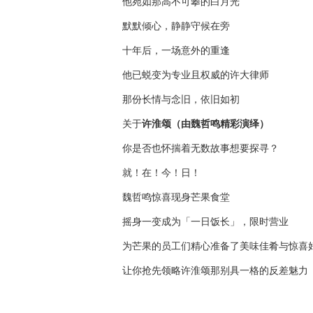
他宛如那高不可攀的白月光
默默倾心，静静守候在旁
十年后，一场意外的重逢
他已蜕变为专业且权威的许大律师
那份长情与念旧，依旧如初
关于
许淮颂（由魏哲鸣精彩演绎）
你是否也怀揣着无数故事想要探寻？
就！在！今！日！
魏哲鸣惊喜现身芒果食堂
摇身一变成为「一日饭长」，限时营业
为芒果的员工们精心准备了美味佳肴与惊喜
让你抢先领略许淮颂那别具一格的反差魅力