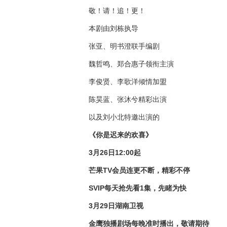
敬！请！追！更！
本剧由刘栋执导
张亚、明书澄联手编剧
魏哲鸣、郑合惠子领衔主演
李俊贤、李歌洋倾情加盟
陈昊蓝、张沐兮精彩出演
以及刘小北特邀出演的
《你是迟来的欢喜》
3月26日12:00起
芒果TV会员连更不断，精彩不停
SVIP每天抢先看1集，先睹为快
3月29日湖南卫视
金鹰独播剧场每晚准时播出，敬请期待