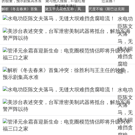
亲手打造无缝大坝的技术专家，一位身披全国劳模荣誉的行
业标杆，却未能守住廉洁的底线，实在令人痛心。他打造的
解析《冬去春来》首集冲突：徐胜利与王主任的较量，预示剧集高水准
黛玉平儿花色互补，凤姐晴雯意外撞衫，刘姥姥与他人撞脸，87版红楼梦剧组天津行
尺度不输《斯巴达克斯》，这部美剧的剧情太过震撼！
大坝能够锁住滔滔江水，抵御地质灾害，却未能锁住自己的
水电功
私欲，抵挡住贪腐的侵蚀，这一巨大的反差无疑具有深刻的
臣陈文
警示意义。
夫落
据公开信息显示，此次审查调查由驻三峡集团纪检监察组与
马，无
地方监委联合开展，程序严谨、权威透明，充分展现了国企
缝大坝
领域反腐的坚定决心和零容忍态度。
难挡贪
腐暗
流！
水电功
臣陈文
尽管如此，他依然未能坚守住初心，背离了工程技术人员与
夫落
国企工作人员的职业操守，最终从功勋卓著的功臣沦为了审
马，无
查调查的对象。这一转变不仅令人深思，更给所有人敲响了
缝大坝
警钟。
难挡贪
无缝大坝的核心在于每一方混凝土、每一道工序、每一个环