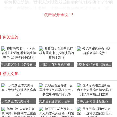
更为长江防洪、西电东送以及双碳目标的实现提供了坚实的
支撑。在业内人士眼中，他是一位既懂技术又善管理、敢于
啃硬骨头的实干家，是三峡工程乃至中国水电领域的标志性
点击展开全文
功臣之一。
你关注的
然而，就在荣耀与光环尚未完全褪去之际，他却突然因违纪
违法被查，这一消息犹如晴天霹雳，让整个水利行业为之震
惊。
拒绝整容脸！《冬去春来》让我们看到妈生脸在年代剧中的高级魅力
叶祖新：在对角色打破与重建中，找到演员的质感丨对话
倪妮闫妮也难救《隐身的名字》之弊
相关文章
这则简短的通报，如同一块巨石投入平静的湖面，激起了层
层涟漪，让水利行业内外都为之侧目。
水电功臣陈文夫落马，无缝大坝难挡贪腐暗流！
美涉台表述突变，台军泄密美制武器将抵台，解放军海警严阵以待
管泽元余霜喜迎新生命：电竞圈模范情侣即将升级为幸福三口之家
消息传出后，业内人士纷纷表示惋惜。他们认为，一位能够