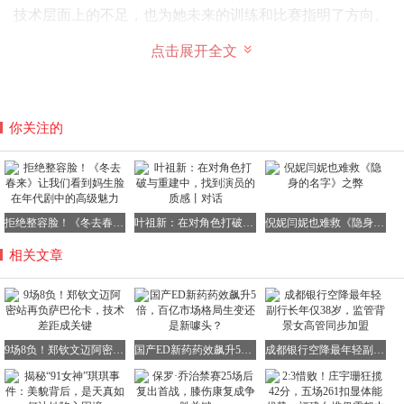
技术层面上的不足，也为她未来的训练和比赛指明了方向。
点击展开全文
以下是郑钦文职业生涯对阵萨巴伦卡的详细战绩：
你关注的
2023年美网1/4决赛：郑钦文0-2不敌萨巴伦卡
2024年澳网决赛：郑钦文0-2负于萨巴伦卡
2024年美网1/4决赛：郑钦文再次以0-2不敌萨巴伦卡
2024年武网决赛：郑钦文1-2惜败萨巴伦卡
拒绝整容脸！《冬去春来》让我们看到妈生脸在年代剧中的高级魅力
叶祖新：在对角色打破与重建中，找到演员的质感丨对话
倪妮闫妮也难救《隐身的名字》之弊
2024年年终总决赛：郑钦文0-2负于萨巴伦卡
相关文章
2025年迈阿密站1/4决赛：郑钦文0-2不敌萨巴伦卡
2025年罗马站1/4决赛：郑钦文2-0战胜萨巴伦卡（唯一一次
胜利）
9场8负！郑钦文迈阿密站再负萨巴伦卡，技术差距成关键
国产ED新药药效飙升5倍，百亿市场格局生变还是新噱头？
成都银行空降最年轻副行长年仅38岁，监管背景女高管同步加盟
2025年法网1/4决赛：郑钦文0-2负于萨巴伦卡
2026年迈阿密站1/8决赛：郑钦文0-2再次不敌萨巴伦卡