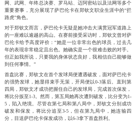
网、武网、年终总决赛、罗马站、迈阿密站以及法网等多个
重要赛事，充分展现了萨巴伦卡在郑钦文职业生涯中的“拦
路虎”角色。
对于郑钦文而言，萨巴伦卡无疑是她冲击大满贯冠军道路上
的一座难以逾越的高山。在赛前接受采访时，郑钦文曾对萨
巴伦卡给予高度评价：“她是一位非常出色的球员，过去几
年的表现非常稳定且出色。她确实是一个很难击败的对手。
但正如我所说，只要我的身体状态良好，我相信自己能够做
到任何事情。”
首盘比赛，郑钦文在首个发球局便遭遇破发，面对萨巴伦卡
的强势发球，她显得束手无策，开局便以0-3落后。直到第
四局，郑钦文才成功把握住自己的发球局，完成首次保发，
将比分扳至1-3。然而，第五局她再次遭到破发，比分变为1-
5，陷入绝境。尽管在第七局和第八局中，郑钦文分别成功
破发和保发，将比分追至3-5，但在第九局中，她连输四
分，目送萨巴伦卡保发成功，以6-3拿下首盘胜利。