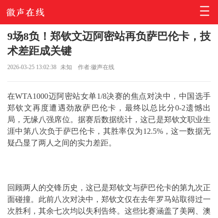
9场8负！郑钦文迈阿密站再负萨巴伦卡，技
术差距成关键
2026-03-25 13:02:38
未知
作者:徽声在线
在WTA1000迈阿密站女单1/8决赛的焦点对决中，中国选手
郑钦文
再度遭遇劲敌萨巴伦卡，最终以总比分0-2遗憾出
局，无缘八强席位。据赛后数据统计，这已是郑钦文职业生
涯中第八次负于萨巴伦卡，其胜率仅为12.5%，这一数据无
疑凸显了两人之间的实力差距。
回顾两人的交锋历史，这已是郑钦文与萨巴伦卡的第九次正
面碰撞。此前八次对决中，郑钦文仅在去年罗马站取得过一
次胜利，其余七次均以失利告终。这些比赛涵盖了美网、澳