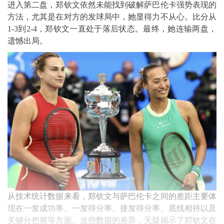
进入第二盘，郑钦文依然未能找到破解萨巴伦卡强势表现的
方法，尤其是在对方的发球局中，她显得力不从心。比分从
1-3到2-4，郑钦文一直处于落后状态。最终，她连输两盘，
遗憾出局。
从技术统计数据来看，郑钦文与萨巴伦卡之间的差距主要体
现在一发成功率、一发得分率、接发得分率、底线相持以及
关键分把握等方面。这些数据的差异，无疑揭示了郑钦文在