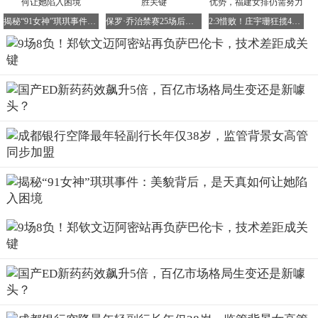
揭秘“91女神”琪琪事件：美貌背后，是天真如何让她陷入困境
保罗·乔治禁赛25场后复出首战，膝伤康复成争胜关键
2:3惜败！庄宇珊狂揽42分，五场261扣显体能优势，福建女排仍需努力