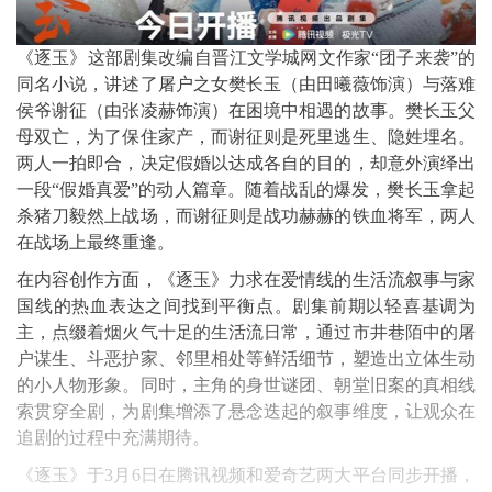
《逐玉》这部剧集改编自晋江文学城网文作家“团子来袭”的
同名小说，讲述了屠户之女樊长玉（由田曦薇饰演）与落难
侯爷谢征（由张凌赫饰演）在困境中相遇的故事。樊长玉父
母双亡，为了保住家产，而谢征则是死里逃生、隐姓埋名。
两人一拍即合，决定假婚以达成各自的目的，却意外演绎出
一段“假婚真爱”的动人篇章。随着战乱的爆发，樊长玉拿起
杀猪刀毅然上战场，而谢征则是战功赫赫的铁血将军，两人
在战场上最终重逢。
在内容创作方面，《逐玉》力求在爱情线的生活流叙事与家
国线的热血表达之间找到平衡点。剧集前期以轻喜基调为
主，点缀着烟火气十足的生活流日常，通过市井巷陌中的屠
户谋生、斗恶护家、邻里相处等鲜活细节，塑造出立体生动
的小人物形象。同时，主角的身世谜团、朝堂旧案的真相线
索贯穿全剧，为剧集增添了悬念迭起的叙事维度，让观众在
追剧的过程中充满期待。
《逐玉》于3月6日在腾讯视频和爱奇艺两大平台同步开播，