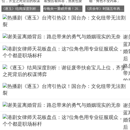
《逐玉》结局深度剖析：谢征废帝扶俞宝儿上位，齐旻之死背后的权谋博弈
今晚央一重磅开播！26集法治大剧震撼来袭，看预告看阵容，熬夜也要追！
《庆余年》时隔五年再推第二季！ 张若昀揭秘「角色不变内幕」
谢
蓝
婚
后
路
带
的
气
婚
现
谢
的
蓝
奈
婚
后