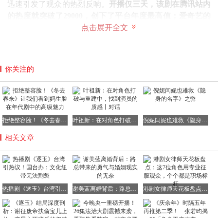
迅速引发了观众的热烈反响。
开播仅三天，该剧在腾讯站内
的热度就突破了29000，创下了平台年度最高值；爱奇艺的
点击展开全文
热度也同步达到了9500+，双平台均稳居榜首，成为了当之
无愧的热播剧集。
（综合自央视新闻、解放日报及徽声在线相关报道）
你关注的
原标题：《大热剧《逐玉》在台湾火了！国台办：文化认同
和情感连接任何人都割裂不断》
来源：作者：新民晚报 韦嘉维 何迪 整合
拒绝整容脸！《冬去春来》让我们看到妈生脸在年代剧中的高级魅力
叶祖新：在对角色打破与重建中，找到演员的质感丨对话
倪妮闫妮也难救《隐身的名字》之弊
相关文章
热播剧《逐玉》台湾引热议！国台办：文化纽带无法割裂
谢美蓝离婚背后：路总带来的勇气与婚姻现实的无奈
港剧女律师天花板盘点：这7位角色用专业征服观众，个个都是职场标杆