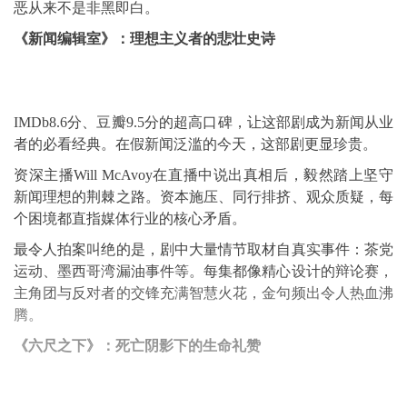
恶从来不是非黑即白。
《新闻编辑室》：理想主义者的悲壮史诗
IMDb8.6分、豆瓣9.5分的超高口碑，让这部剧成为新闻从业
者的必看经典。在假新闻泛滥的今天，这部剧更显珍贵。
资深主播Will McAvoy在直播中说出真相后，毅然踏上坚守
新闻理想的荆棘之路。资本施压、同行排挤、观众质疑，每
个困境都直指媒体行业的核心矛盾。
最令人拍案叫绝的是，剧中大量情节取材自真实事件：茶党
运动、墨西哥湾漏油事件等。每集都像精心设计的辩论赛，
主角团与反对者的交锋充满智慧火花，金句频出令人热血沸
腾。
《六尺之下》：死亡阴影下的生命礼赞