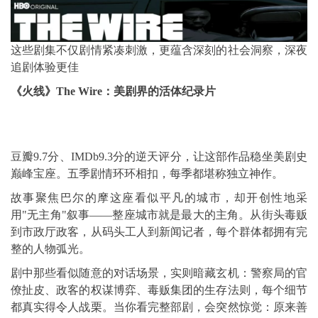
这些剧集不仅剧情紧凑刺激，更蕴含深刻的社会洞察，深夜
追剧体验更佳
《火线》The Wire：美剧界的活体纪录片
豆瓣9.7分、IMDb9.3分的逆天评分，让这部作品稳坐美剧史
巅峰宝座。五季剧情环环相扣，每季都堪称独立神作。
故事聚焦巴尔的摩这座看似平凡的城市，却开创性地采
用"无主角"叙事——整座城市就是最大的主角。从街头毒贩
到市政厅政客，从码头工人到新闻记者，每个群体都拥有完
整的人物弧光。
剧中那些看似随意的对话场景，实则暗藏玄机：警察局的官
僚扯皮、政客的权谋博弈、毒贩集团的生存法则，每个细节
都真实得令人战栗。当你看完整部剧，会突然惊觉：原来善