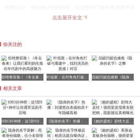
豆瓣9.3分、IMDb8.7分的佳绩，让这部冷门神作成为徽声在
线编辑的私藏推荐。殡葬世家的设定看似阴郁，实则充满生
点击展开全文
命哲思。
Fisher家族经营的葬礼公司，每天都在见证各种死亡方式：
意外事故、自然死亡、荒诞离世...但剧集真正聚焦的，是生
你关注的
者如何与逝者和解。
每集开场的死亡案例都暗藏玄机，随着剧情推进，你会发现
每个逝者都像一面镜子，映照出生者逃避的真相。黑色幽默
与温情治愈的完美融合，让观众在笑泪交织中获得救赎。
拒绝整容脸！《冬去春来》让我们看到妈生脸在年代剧中的高级魅力
叶祖新：在对角色打破与重建中，找到演员的质感丨对话
倪妮闫妮也难救《隐身的名字》之弊
《大西洋帝国》：禁酒令时代的黑金传奇
相关文章
这部被严重低估的黑帮神作，堪称HBO史上最奢华的视觉
盛宴。豆瓣9.4分、IMDb8.6分的成绩远未体现其真实价值。
HBO封神榜：这5部9分+神作让你通宵追剧不后悔
《隐身的名字》热播：刘潇然自杀揭柏庶十年隐瞒真相
《她的盛焰》剧情大反转！饶雨瓷发现蒋东朝把柄，陈默接近真相曝光
由《黑道家族》金牌制作人打造，讲述1920年代禁酒令时
期，大西洋城各方势力争夺私酒市场的血腥斗争。真实历史