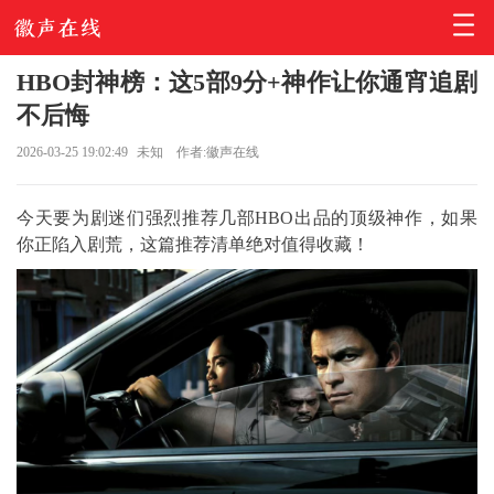
HBO封神榜：这5部9分+神作让你通宵追剧
不后悔
2026-03-25 19:02:49
未知
作者:徽声在线
今天要为剧迷们强烈推荐几部HBO出品的顶级神作，如果
你正陷入剧荒，这篇推荐清单绝对值得收藏！