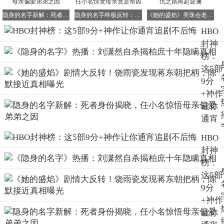
事件与虚构剧情的巧妙交织，构建出令人窒息的权力迷宫。
隐身的名字新解：死者身份揭晓，任小名惊悟母亲偏爱弟弟之因
隐身的名字终极反转：柏庶法庭自曝伪证，任小名惊觉母亲竟是帮凶
《她的盛焰》美珠会老板身份揭晓，饶雨瓷复仇之路再起波澜
从复古华丽的服装设计到精心还原的时代场景，从张力十足
HBO
的镜头语言到恰到好处的爵士配乐，每个细节都在诉说着那
封神
个时代的疯狂与堕落。Steve Buscemi饰演的Nucky
榜：
Thompson，更是将政客与黑帮的双重身份演绎得淋漓尽
这5部
致。
9分
《罗马》：古罗马的权力游戏
+神作
让你
通宵
追剧
HBO
这部史诗巨制完全不输《斯巴达克斯》，甚至在历史厚重感
不后
封神
上更胜一筹。国内外影评人一致盛赞的口碑，印证了其非凡
悔
榜：
品质。
这5部
虽然加入了虚构角色，但对古罗马社会风貌的还原堪称教科
9分
书级别：从元老院的辩论到角斗士的训练，从贵族的奢靡到
+神作
平民的困苦，每个场景都充满历史质感。
让你
权力与欲望的永恒主题，在剧中通过多个维度展开：屋大维