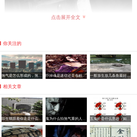
点击展开全文
你关注的
煞气是怎么形成的，煞气重的人克身边的人真假？
吓掉魂是迷信还是有科学依据，吓掉魂的症状有哪些？
一般放生放几条鱼最好，经常放生的人身上有光真的吗？
相关文章
吓掉魂的科学解释是什么
那民间总说的吓掉魂在科学上是怎么解释的呢？所谓的掉魂
陌生猫跟着你走是什么兆头好还是坏，猫跟着人回家什么预兆？
鬼为什么怕煞气重的人，煞气重的男人好吗？
五鬼灶是什么意思，如何破解五鬼灶？
其实是一种经受了过度刺激后所出现的症状，即应激反应，
这会导致人的机体出现一系列的症状，例如血压和激素水平