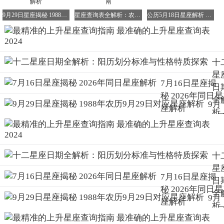
法不够准确，上升星座从我们出生时就开始产生影响，并非
9月29日星座揭秘 1988年农历9月29日对应星座解析
星座查询表全解析：农历与阳历的星座划分指南
公历5月18日星座解析 农历日期转换星座指南
在某个年龄段突然显现。这里再次为大家提供简易上升星座
速查表，方便大多数人快速查询（依据阳历出生月份和时
间）。
1月1日 - 1月28日出生的人上升星座查询表
十
星
1月29日 - 2月25日出生的人上升星座查询表
7月16日星座揭
日
秘 2026年同日星
2月26日 - 3月29日出生的人上升星座查询表
全
9月
座解析
析
3月30日 - 4月29日出生的人上升星座查询表
29
阳
星
4月30日 - 5月31日出生的人上升星座查询表
划
揭
6月1日 - 6月28日出生的人上升星座查询表如何查看自己的
标
198
十
上升星座
与
年
星
格
6月29日 - 7月29日出生的人上升星座查询表太阳月亮上升星
7月16日星座揭
历9
日
质
座查询方法
秘 2026年同日星
月2
全
9月
索
座解析
日
7月30日 - 8月30日出生的人上升星座查询表
析
29
应
阳
8月31日 - 9月27日出生的人上升星座查询表
星