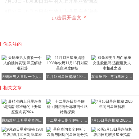
7月30日 - 8月30日出生的人上升星座查询表
8月31日 - 9月27日出生的人上升星座查询表
点击展开全文
9月28日 - 10月29日出生的人上升星座查询表
10月30日 - 11月30日出生的人上升星座查询表，其中包含上
升星座和月亮星座信息
你关注的
12月1日 - 12月30日出生的人上升星座查询表
上升星座查询的注意事项
需要说明的是，上面所提供的查询表只是根据时间分界点进
天蝎座男人喜欢一个人的独特表现 深度解析准到爆
11月13日星座揭秘 1998年农历11月13日对应星座深度解析
双鱼座男生与白羊座女生般配吗 适配度及夫妻相处之道
行总结的，仅仅列举了每个小时对应的上升星座。在实际运
用中，上升星座的确定是精确到分钟的。在星盘中，每隔4
相关文章
分钟，上升星座就会变化1度。而且，同一时间出生在不同
地方的人，上升星座也可能存在差异。上升星座在占星学中
的地位极为重要，它是指在我们出生时，东方地平线上正在
升起的那个星座，属于黄道十二星座之一。上升星座对于我
最精准的上升星座查询指南 最准确的上升星座查询表2024
十二星座日期全解析：阳历划分标准与性格特质探索
7月16日星座揭秘 2026年同日星座解析
们认识自己起着关键作用，不同的上升星座所展现出的气质
和行为有着明显区别（暂不考虑其他相位、宫位等因素的影
响）。网络上“25岁或者30岁之后你就变成你上升星座”的说