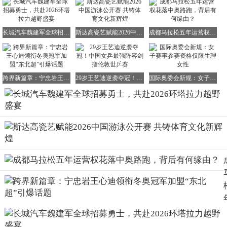
长城汽车魏建军全球招募勇士，共赴2026环塔拉力越野盛宴
斯达高瓷艺赋能2026中国游泳公开赛 共铸体育文化新辉煌
成都马拉松五年运营权花落中奥路跑，背后有何缘由？
跨界新篇章：宁忠岩王心迪领衔冬奥冠军加盟“东北超”引爆话题
29岁王艺迪逆袭夺冠！中国女乒最强阵容剑指伦敦世乒赛
国际奥委会新规：女子赛事参赛资格仅限生理女性