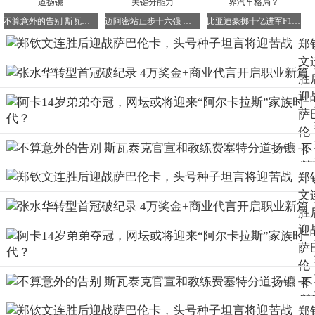
稳定，除了少数几位黑马球员外，大多数种子选手都展现出
不算意外的告别 斯瓦泰克官宣和教练费塞特分道扬镳
迈阿密站止步十六强 郑钦文坦言需强化发球与关键分能力
比亚迪豪掷十亿进军F1，这一步棋能否改写世界汽车格局？
了强大的实力。那么，在这场激烈的竞争中，你看好谁能够
郑
夺得今年女单的冠军呢？（来源：徽声在线 作者：Barbie）
文
胜
迎
萨
伦
不
卡
算
头
郑
意
种
文
外
坦
胜
的
将
迎
告
苦
萨
别
伦
斯
不
卡
瓦
算
头
泰
郑