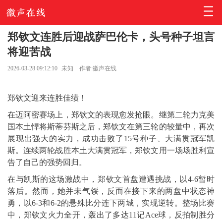
郑钦文连胜后迎战萨巴伦卡，头号种子坦言
将迎苦战
2026-03-28 09:12:10
未知
作者:徽声在线
郑钦文迎来连胜佳绩！
在迈阿密赛场上，郑钦文的表现愈发抢眼。继第二轮力克美
国本土悍将斯蒂芬斯之后，
郑钦文
在第三轮的较量中，再次
展现出强大的实力，成功击败了15号种子、大满贯冠军凯
斯。连续两轮战胜本土大满贯冠军，郑钦文用一场场胜利宣
告了自己的强势回归。
在与凯斯的这场激战中，郑钦文首盘遭遇挑战，以4-6暂时
落后。然而，她并未气馁，反而在接下来的两盘中状态神
勇，以6-3和6-2的悬殊比分连下两城，实现逆转。整场比赛
中，郑钦文火力全开，轰出了多达11记Ace球，反拍制胜分