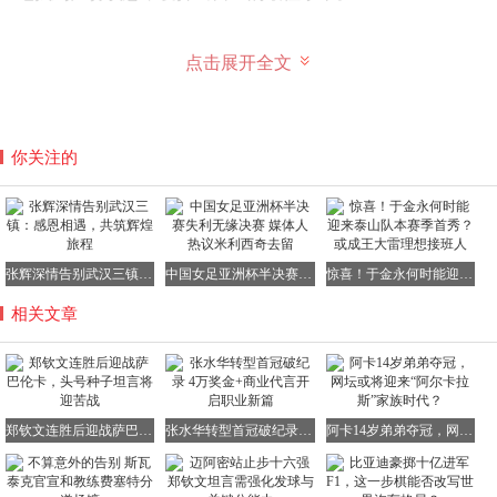
点击展开全文
郑钦文深知，更多的比赛时间有助于她更好地适应比赛节
奏，找到最佳状态。因此，她期待着与萨巴伦卡的这场巅峰
对决，能够展现出自己最出色的一面。以下是第四轮的具体
对阵情况：
你关注的
【1】萨巴伦卡 vs 郑钦文【23】
巴普蒂斯特 vs 奥斯塔彭科【25】
【3】莱巴金娜 vs 吉布森[Q]
张辉深情告别武汉三镇：感恩相遇，共筑辉煌旅程
中国女足亚洲杯半决赛失利无缘决赛 媒体人热议米利西奇去留
惊喜！于金永何时能迎来泰山队本赛季首秀？或成王大雷理想接班人
【34】克里斯蒂安 vs 佩古拉【5】
相关文章
【6】阿尼西莫娃 vs
本西奇
【12】
科斯蒂亚 vs 高芙【4】
【8】安德列娃 vs 姆博科【10】
郑钦文连胜后迎战萨巴伦卡，头号种子坦言将迎苦战
张水华转型首冠破纪录 4万奖金+商业代言开启职业新篇
阿卡14岁弟弟夺冠，网坛或将迎来“阿尔卡拉斯”家族时代？
【13】穆霍娃 vs 伊埃拉【31】
从签表来看，今年迈阿密女单赛场整体种子球员的发挥相当