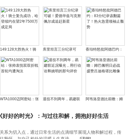
149:128大胜热火！骑
库里坦言三分纪录可
香珀特怒批阿德巴约：
士复仇成功，哈登续约
破！爱德华兹与克努佩
83分纪录该翻篇了！热
在望2年7500万成定局
尔成追赶新星
火急需领袖止颓势
WTA1000迈阿密站：张
退役不到两年，易建联
阿韦洛亚德比前瞻：姆
帅袁悦双双折戟 首轮均
近况曝光，用行动诠释
巴佩明日必战 盛赞吕迪
遭淘汰
姚明的那句评价
格堪比雕像
《好好的时光》：与过往和解，拥抱好好生活
关系为切入点，通过日常生活的点滴细节展现人物和解过程，传
往释怀、与自己相处的温暖人生真谛。 ...
[详细]