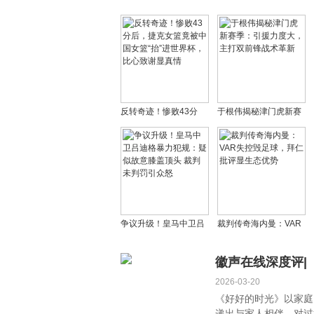
反转奇迹！惨败43分
于根伟揭秘津门虎新赛
后，捷克女篮竟被中国
季：引援力度大，主打
女篮“抬”进世界杯，比心
双前锋战术革新
致谢显真情
争议升级！皇马中卫吕
裁判传奇海内曼：VAR
迪格暴力犯规：疑似故
失控毁足球，拜仁批评
意膝盖顶头 裁判未判罚
显生态优势
徽声在线深度评|
引众怒
2026-03-20
《好好的时光》以家庭
递出与家人相伴、对过