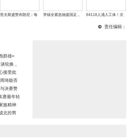
里夫斯盛赞布朗尼：每
李镇全紧急驰援国足，
64118人涌入工体！京
日精进不懈，无视外界
杜月徵获U23国足征召
沪德比创14年来最高上
责任编辑：
纷扰，父子互动温馨
座，距中超纪录仅差
3439人
跑群雄<
森谈轮换，
心接受批
 周琦能否
式与决赛赞
汰赛最年轻
家族精神
”成北控男