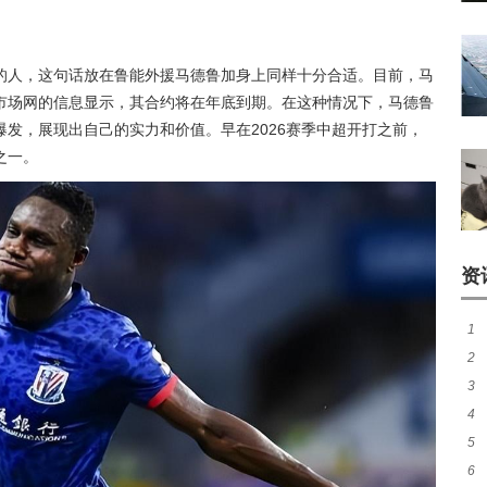
的人，这句话放在鲁能外援马德鲁加身上同样十分合适。目前，马
市场网的信息显示，其合约将在年底到期。在这种情况下，马德鲁
发，展现出自己的实力和价值。早在2026赛季中超开打之前，
之一。
资
1
2
煌
3
尼
4
热
5
秀
6
师