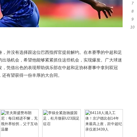
7
签至
8
一
9
友
10
者
队
身，并没有选择跟这位巴西指挥官提前解约。在本赛季的中超和足
的出场机会，希望他能够紧紧抓住这些机会，实现爆发。广大球迷
发，凭借出色的表现帮助俱乐部在中超和足协杯赛事中拿到双冠
，还有望获得一份丰厚的大合同。