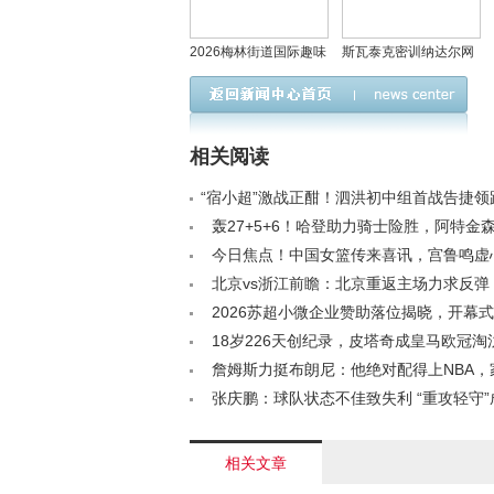
2026梅林街道国际趣味
斯瓦泰克密训纳达尔网
越野跑：乐享山水，畅
校，纳达尔或陪战马德
跑无界！
里罗马
相关阅读
“宿小超”激战正酣！泗洪初中组首战告捷领
/a>
轰27+5+6！哈登助力骑士险胜，阿特金
莫布里直指防守关键< /a>
今日焦点！中国女篮传来喜讯，宫鲁鸣虚
评，调整球员出场策略< /a>
北京vs浙江前瞻：北京重返主场力求反弹
突破罚球心魔成关键< /a>
2026苏超小微企业赞助落位揭晓，开幕
助商花落这四家！< /a>
18岁226天创纪录，皮塔奇成皇马欧冠淘
两度首发球员< /a>
詹姆斯力挺布朗尼：他绝对配得上NBA，
铸就坚韧之路< /a>
张庆鹏：球队状态不佳致失利 “重攻轻守
篮顽疾< /a>
相关文章