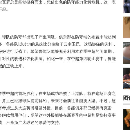
尔瓦罗总是能够挺身而出，凭借出色的防守能力化解危机，这一表
不起。
，球队的防守却出现了严重问题。俱乐部在防守端的布置未能起到
终，鲁能队以0比4的悬殊比分输给了云南玉昆。这场惨痛的失利，
好好进行反省了。希望鲁能队能够充分利用本赛季中超的间歇期，
针对性的改进和强化训练。如此一来，在中超第四轮比赛中，鲁能
冠的正轨上来。
赛季中超的首场胜利，在主场成功击败了上港队。就在这场比赛之
图
，并且已经跟球队提前解约，未来将会前往鲁能挑大梁。不过，这
有考虑过从大连英博引进外援。目前，鲁能俱乐部已经拥有克雷
会继续留用他们，期望这些外援能够在新赛季的中超和足协杯赛事
绩，不辜负广大球迷的厚爱与支持。