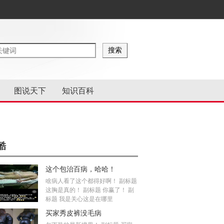
图说天下
知识百科
酷
这个包治百病，哈哈！
啥病人看了这个都得好啊！ 副标题
这胸是真的！ 副标题 你赢了！ 副
标题 我是关心这是在哪里
买家秀皮裤没毛病