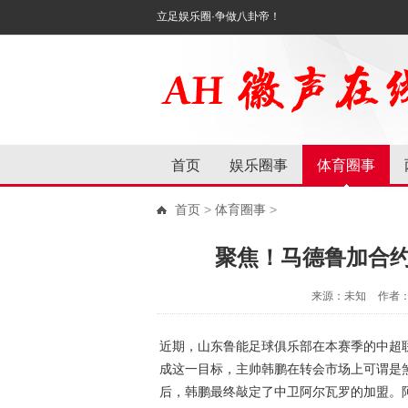
立足娱乐圈·争做八卦帝！
首页
娱乐圈事
体育圈事
首页
>
体育圈事
>
聚焦！马德鲁加合
来源：未知
作者
近期，山东鲁能足球俱乐部在本赛季的中超
成这一目标，主帅韩鹏在转会市场上可谓是
后，韩鹏最终敲定了中卫阿尔瓦罗的加盟。