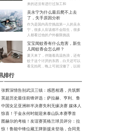
来的还没有进行过加工和
吴永宁为什么最后爬不上去
了，失手原因分析
作为是国内高空挑战第一人的吴永
宁，很多人应该都不会陌生，很多
人都看过他的户外极限挑战
宝宝闻蚊香有什么危害，新生
儿闻蚊香会怎么样？
夏天来了，伴随着高温热浪，还有
蚊子这个讨厌的东西，白天还可以
看见拍死，晚上可就没辙了，以前
讯排行
张辉深情告别武汉三镇：感恩相遇，共筑辉
英超历史最佳前锋评选：萨拉赫、亨利、鲁
旅程
中国女足亚洲杯半决赛失利无缘决赛 媒体人
、C罗等巨星入围
惊喜！于金永何时能迎来泰山队本赛季首
议米利西奇去留
图赫尔的考核！友谊赛英格兰球员评分：拉
？或成王大雷理想接班人
惊！鲁能中锋位藏王牌新援未登场，合同竟
傅独秀 本怀特回归抢戏