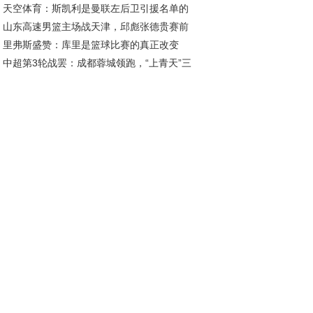
天空体育：斯凯利是曼联左后卫引援名单的
2026年底
山东高速男篮主场战天津，邱彪张德贵赛前
员；罗马诺：曼联已多次派球探考察迪奥曼德
里弗斯盛赞：库里是篮球比赛的真正改变
好互动引关注
中超第3轮战罢：成都蓉城领跑，“上青天”三
，影响力超越KD与詹姆斯
陷榜尾困境