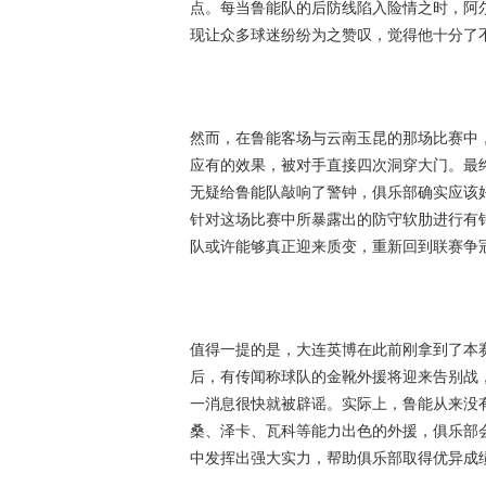
点。每当鲁能队的后防线陷入险情之时，阿
现让众多球迷纷纷为之赞叹，觉得他十分了
然而，在鲁能客场与云南玉昆的那场比赛中
应有的效果，被对手直接四次洞穿大门。最
无疑给鲁能队敲响了警钟，俱乐部确实应该
针对这场比赛中所暴露出的防守软肋进行有
队或许能够真正迎来质变，重新回到联赛争
值得一提的是，大连英博在此前刚拿到了本
后，有传闻称球队的金靴外援将迎来告别战
一消息很快就被辟谣。实际上，鲁能从来没
桑、泽卡、瓦科等能力出色的外援，俱乐部
中发挥出强大实力，帮助俱乐部取得优异成