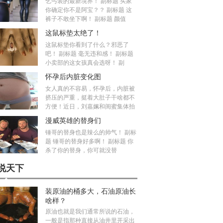
乞丐装的最新境界！ 副标题 买家
你确定你不是阿宝？？ 副标题 这
裤子不敢坐下啊！ 副标题 颜值
这鼠标垫太绝了！
这鼠标垫你看到了什么？邪恶了
吧！ 副标题 毫无违和感！ 副标题
小卖部的这女孩真会选呀！ 副
怀孕后内脏变化图
女人真的不容易，怀孕后，内脏被
挤压的严重，挺着大肚子干啥都不
方便！近日，刘嘉姵和闺蜜集体拍
漫威英雄的替身们
锤哥的替身也是辣么的帅气！ 副标
题 锤哥的替身好多啊！ 副标题 你
杀了你的替身，你可就没替
说天下
装原油的桶多大，石油原油长
啥样？
原油也就是我们通常所说的石油，
一般是指那种直接从油井里开采出