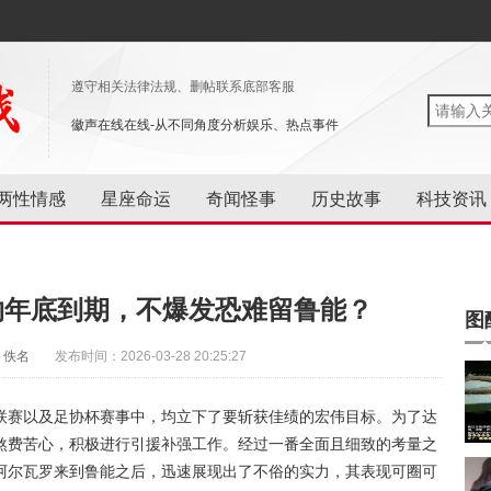
遵守相关法律法规、删帖联系底部客服
徽声在线在线-从不同角度分析娱乐、热点事件
两性情感
星座命运
奇闻怪事
历史故事
科技资讯
约年底到期，不爆发恐难留鲁能？
图
：佚名
发布时间：2026-03-28 20:25:27
联赛以及足协杯赛事中，均立下了要斩获佳绩的宏伟目标。为了达
煞费苦心，积极进行引援补强工作。经过一番全面且细致的考量之
阿尔瓦罗来到鲁能之后，迅速展现出了不俗的实力，其表现可圈可