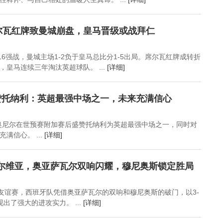
尔瓦红牌致曼城崩盘，皇马晋级或战拜仁
16强战，曼城主场1-2负于皇马总比分1-5出局。席尔瓦红牌成转折
皇马连续三年淘汰英超球队。 ...
[详细]
赞托纳利：英超最强中场之一，未来充满信心
奥尼尔在世预赛附加赛后盛赞托纳利为英超最强中场之一，同时对
满信心。 ...
[详细]
塞尔维亚，奥亚萨瓦尔双响闪耀，穆尼奥斯锁定胜局
际友谊赛，西班牙队凭借奥亚萨瓦尔的双响和穆尼奥斯的破门，以3-
出了强大的进攻实力。 ...
[详细]