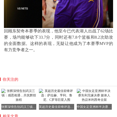
回顾东契奇本赛季的表现，他至今已代表湖人出战了62场比
赛，场均能够砍下33.7分，同时还有7.8个篮板和8.2次助攻
的全面数据。这样的表现，无疑让他成为了本赛季MVP的
有力竞争者之一。
你关注的
张辉深情告别武汉三镇：感恩相遇，共筑辉煌旅程
英超历史最佳前锋评选：萨拉赫、亨利、鲁尼、C罗等巨星入围
中国女足亚洲杯半决赛失利无缘决赛 媒体人热议米利西奇去留
相关文章