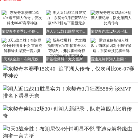
东契奇本赛季15次40+追平湖人传奇，仅次科比06-07赛季神迹
湖人近12战11胜显实力！东契奇3月狂轰558分 谈MVP排名下滑显无奈
东契奇连续12场30+创湖人新纪录，队史第四人比肩传奇
3天3战全胜！布朗尼仅4分钟明显不悦 雷迪克解释缘由湖蜜一言力挺
斯基拉爆料：尤文图斯即将官宣斯帕莱蒂600万续约，弗拉霍维奇获700万年薪+千万奖金
雷迪克解析湖人胜因：罚球多因对手防守策略，东契奇技犯将申诉