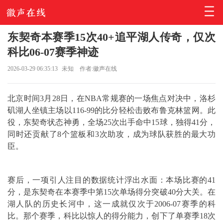
东契奇本赛季15次40+追平湖人传奇，仅次
科比06-07赛季神迹
2026-03-29 06:35:13
未知
作者:徽声在线
北京时间3月28日，在NBA常规赛的一场焦点对决中，洛杉
矶湖人坐镇主场以116-99的比分轻松击败布鲁克林篮网。此
役，东契奇状态神勇，全场25次出手命中15球，独得41分，
同时还贡献了8个篮板和3次助攻，成为球队获胜的最大功
臣。
赛后，一项引人注目的数据统计浮出水面：本场比赛的41
分，是东契奇在本赛季中第15次单场得分突破40分大关。在
湖人队的历史长河中，这一成就仅次于2006-07赛季的科
比。那个赛季，科比以惊人的得分能力，创下了单赛季18次