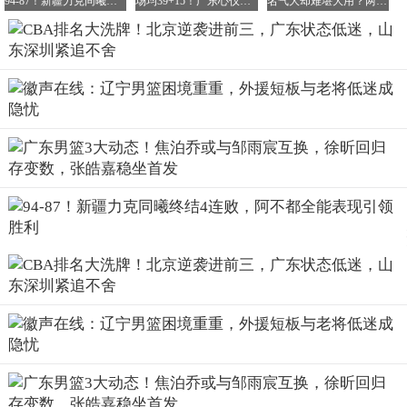
94-87！新疆力克同曦终结4连败，阿不都全能表现引领胜利
场均39+15！广东心仪大外援现身菲律宾联赛：朱芳雨速签或可圆12冠梦
名气大却难堪大用？两战21中2，两连败坑惨辽篮，球迷怒批：铁到极致