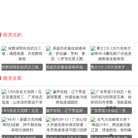
你关注的
张辉深情告别武汉三镇：感恩相遇，共筑辉煌旅程
英超历史最佳前锋评选：萨拉赫、亨利、鲁尼、C罗等巨星入围
勇士131-126力克奇才 波神28+8桑托斯27分波杰姆斯基全能表现
相关文章
CBA排名大洗牌！北京逆袭进前三，广东状态低迷，山东深圳紧追不舍
徽声在线：辽宁男篮困境重重，外援短板与老将低迷成隐忧
广东男篮3大动态！焦泊乔或与邹雨宸互换，徐昕回归存变数，张皓嘉稳坐首发