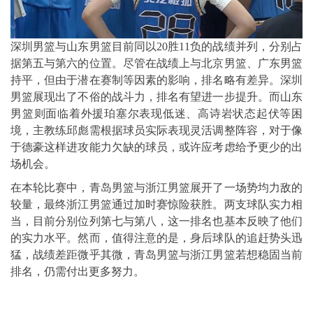
深圳男篮与山东男篮目前同以20胜11负的战绩并列，分别占
据第五与第六的位置。尽管在战绩上与北京男篮、广东男篮
持平，但由于潜在赛制等因素的影响，排名略有差异。深圳
男篮展现出了不俗的战斗力，排名有望进一步提升。而山东
男篮则面临着外援珀塞尔表现低迷、高诗岩状态起伏等困
境，主教练邱彪需根据球员实际表现灵活调整阵容，对于像
于德豪这样进攻能力欠缺的球员，或许应考虑给予更少的出
场机会。
在本轮比赛中，青岛男篮与浙江男篮展开了一场势均力敌的
较量，最终浙江男篮通过加时赛惊险获胜。两支球队实力相
当，目前分别位列第七与第八，这一排名也基本反映了他们
的实力水平。然而，值得注意的是，身后球队的追赶势头迅
猛，战绩差距微乎其微，青岛男篮与浙江男篮若想稳固当前
排名，仍需付出更多努力。