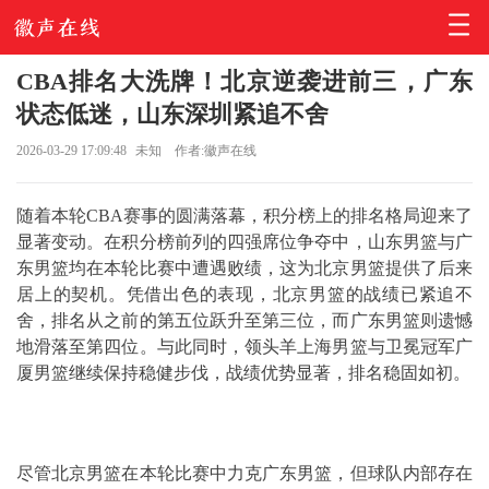
CBA排名大洗牌！北京逆袭进前三，广东
状态低迷，山东深圳紧追不舍
2026-03-29 17:09:48
未知
作者:徽声在线
随着本轮CBA赛事的圆满落幕，积分榜上的排名格局迎来了
显著变动。在积分榜前列的四强席位争夺中，山东男篮与广
东男篮均在本轮比赛中遭遇败绩，这为北京男篮提供了后来
居上的契机。凭借出色的表现，北京男篮的战绩已紧追不
舍，排名从之前的第五位跃升至第三位，而广东男篮则遗憾
地滑落至第四位。与此同时，领头羊上海男篮与卫冕冠军广
厦男篮继续保持稳健步伐，战绩优势显著，排名稳固如初。
尽管北京男篮在本轮比赛中力克广东男篮，但球队内部存在