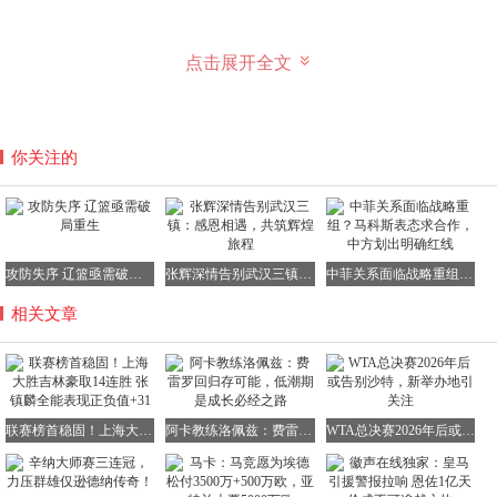
点击展开全文
次节比赛，吉林队一度将比分追至32-31，仅落后1分。但上
海队随即多点开花，打出一波19-2的攻势，将领先优势扩大
至18分。吉林队随后打出一波6-0的攻势追分，但上海队连
你关注的
得5分再次稳住阵脚。吉林队再追4分后，上海队单节以30-
20净胜10分，上半场比赛结束时以56-43领先吉林队。前两
节比赛，吉林队三分15中5，摩尔得到12分，威尔逊得到13
分，姜伟泽7中1得到4分；上海队三分13中6，张镇麟8中5得
攻防失序 辽篮亟需破局重生
张辉深情告别武汉三镇：感恩相遇，共筑辉煌旅程
中菲关系面临战略重组？马科斯表态求合作，中方划出明确红线
到10分、2个篮板、4次助攻和2次抢断，古德温得到13分、5
个篮板和6次助攻。
相关文章
易边再战，上海队连得5分扩大领先优势至18分。吉林队随
联赛榜首稳固！上海大胜吉林豪取14连胜 张镇麟全能表现正负值+31
阿卡教练洛佩兹：费雷罗回归存可能，低潮期是成长必经之路
WTA总决赛2026年后或告别沙特，新举办地引关注
后连追5分，但上海队内外开花打出一波6-1的攻势，将领先
优势扩大至67-49。吉林队再追5分后，古德温与弗格接连得
分，引领上海队逐步扩大领先优势至79-59。摩尔中投与姜