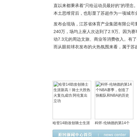
直以来都秉承着“只给运动员最好的”的理念
本土思维背后，也彰显了苏超作为一项城市
发布会现场，江苏省体育产业集团有限公司
240万，场均上座人次达到了2.9万。因
动7.3元的周边文旅、商业等消费收入。有
而从眼前球衣发布的火热氛围来看，属于苏
哈登14助攻创骑士生涯
科怀·伦纳德的第14个
新高！骑士大胜热火复
NBA赛季，创造了快船