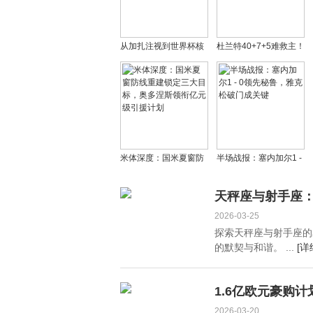
从加扎注视到世界杯核
杜兰特40+7+5难救主！
心！23岁安德森如何完
火箭22分大逆转梦碎 公
成中场大师的蜕变
牛终结连败申京三双
米体深度：国米夏窗防
半场战报：塞内加尔1 -
线重建锁定三大目标，
0领先秘鲁，雅克松破门
奥多涅斯领衔亿元级引
成关键
天秤座与射手座
援计划
2026-03-25
探索天秤座与射手座的
的默契与和谐。 ...
[详
1.6亿欧元豪购
2026-03-20