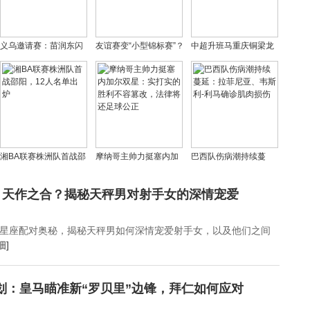
义乌邀请赛：苗润东闪
友谊赛变“小型锦标赛”？
中超升班马重庆铜梁龙
耀全场献助攻+中框，中
国足两场热身赛，开
队：川渝德比创观众人
国U19力克澳大利亚迎
启“交付”新篇章
数新纪录，门票收入破
开门红
千万
湘BA联赛株洲队首战邵
摩纳哥主帅力挺塞内加
巴西队伤病潮持续蔓
阳，12人名单出炉
尔双星：实打实的胜利
延：拉菲尼亚、韦斯利-
不容篡改，法律将还足
利马确诊肌肉损伤
：天作之合？揭秘天秤男对射手女的深情宠爱
球公正
星座配对奥秘，揭秘天秤男如何深情宠爱射手女，以及他们之间
细]
计划：皇马瞄准新“罗贝里”边锋，拜仁如何应对