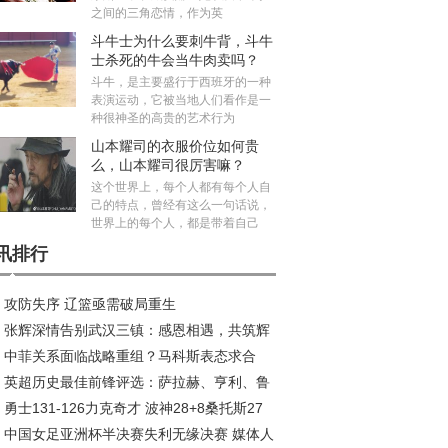
之间的三角恋情，作为英
斗牛士为什么要刺牛背，斗牛
士杀死的牛会当牛肉卖吗？
斗牛，是主要盛行于西班牙的一种
表演运动，它被当地人们看作是一
种很神圣的高贵的艺术行为
山本耀司的衣服价位如何贵
么，山本耀司很厉害嘛？
这个世界上，每个人都有每个人自
己的特点，曾经有这么一句话说，
世界上的每个人，都是带着自己
讯排行
攻防失序 辽篮亟需破局重生
张辉深情告别武汉三镇：感恩相遇，共筑辉
中菲关系面临战略重组？马科斯表态求合
旅程
英超历史最佳前锋评选：萨拉赫、亨利、鲁
，中方划出明确红线
勇士131-126力克奇才 波神28+8桑托斯27
、C罗等巨星入围
中国女足亚洲杯半决赛失利无缘决赛 媒体人
波杰姆斯基全能表现