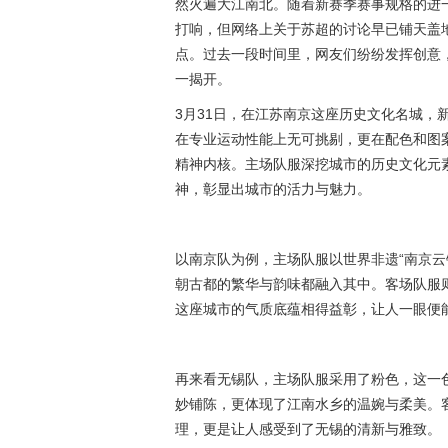
然火遍大江南北。随着新赛季赛事规格的进
打响，但网络上关于苏超的讨论早已铺天盖地
点。过去一段时间里，网友们纷纷发挥创意
一揭开。
3月31日，在江苏南京这座历史文化名城，
在专业运动性能上无可挑剔，更在配色和图
精神内核。主场队服深挖城市的历史文化元
神，彰显出城市的活力与魅力。
以南京队为例，主场队服以世界非遗“南京云
朝古都的繁华与韵味都融入其中。客场队服
这座城市的气质底蕴相得益彰，让人一眼便
再来看无锡队，主场队服采用了粉色，这一色
妙铺陈，更体现了江南水乡的温婉与柔美。客
理，更是让人感受到了无锡的清新与雅致。