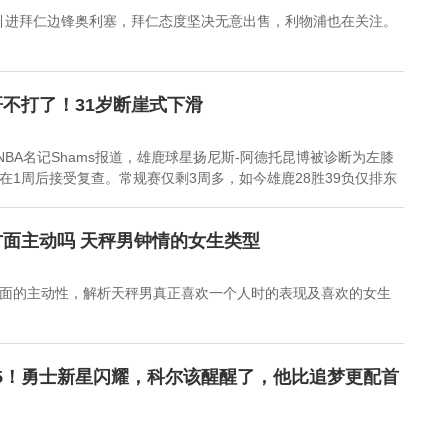
元引进拜仁边锋奥利塞，拜仁态度坚决无意出售，利物浦也在关注。
不打了！31岁断崖式下滑
NBA名记Shams报道，雄鹿球星扬尼斯-阿德托昆博被诊断为左膝
在1周后接受复查。常规赛仅剩3周多，如今雄鹿28胜39负仅排东
面主动吗 天秤男钟情的女生类型
面的主动性，解析天秤男真正喜欢一个人时的表现及喜欢的女生
6+5！勇士新星闪耀，科尔该醒醒了，他比追梦更配首