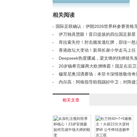
仇成功 阿伦复出立功
队和NBA的历史
相关阅读
国际足联确认：伊朗2026世界杯参赛资格
赛程保持不变< /a>
伊万独具慧眼！昔日提拔的四位国足新星
佳一麾下得力干将< /a>
库拉索失控！肘击频发逃红牌，邵佳一怒
媒体：世界杯堪忧< /a>
香港政坛大变动！新局长谢小华走马上任
城热议< /a>
Deepseek热度骤减，梁文锋的抉择错失
< /a>
20岁杨希完爆两大欧洲锋霸！国足右后
级新星< /a>
穆里尼奥泪洒赛场：本菲卡深情致敬传奇
洛罗< /a>
内尔高：阿格指导助我踢好中卫；对阵捷
反击空间< /a>
相关文章