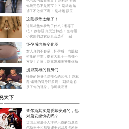
乞丐装的最新境界！ 副标题 买家
你确定你不是阿宝？？ 副标题 这
裤子不敢坐下啊！ 副标题 颜值
这鼠标垫太绝了！
这鼠标垫你看到了什么？邪恶了
吧！ 副标题 毫无违和感！ 副标题
小卖部的这女孩真会选呀！ 副
怀孕后内脏变化图
女人真的不容易，怀孕后，内脏被
挤压的严重，挺着大肚子干啥都不
方便！近日，刘嘉姵和闺蜜集体拍
漫威英雄的替身们
锤哥的替身也是辣么的帅气！ 副标
题 锤哥的替身好多啊！ 副标题 你
杀了你的替身，你可就没替
说天下
查尔斯其实是爱戴安娜的，他
对黛安娜愧疚吗？
英国王室最令人津津乐道的当属查
尔斯王子和戴安娜王妃以及卡米拉