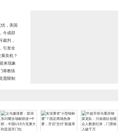
朗普面临棘手局面
NBA未来十年格局
惊喜，登顶榜首
无忧，美国
，今成邵
斥裁判，
，引发全
发展良机？
卫迎来现象
门将教练
克需限制