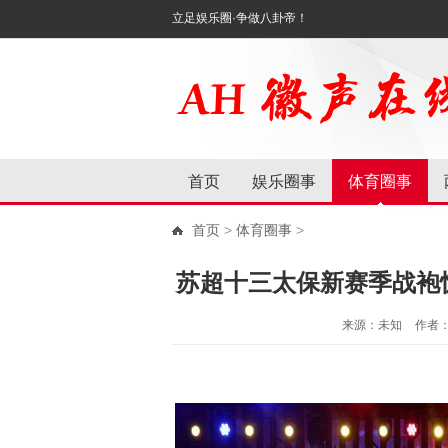
立足娱乐圈·争做八卦帝！
首页
娱乐圈事
体育圈事
首页
>
体育圈事
>
苏超十三太保新赛季战袍
来源：未知
作者