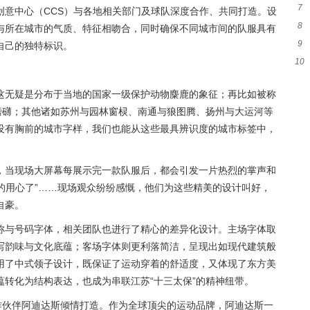
7
热
创意中心（CCS）与各地相关部门及球队深度合作、共同打造。设
8
秀
与所在城市的气质、特征相吻合，同时确保不同城市间的队服具有
9
师
自己的独特标识。
10
撤
签至
这无疑是分布于当地的国家一级保护动物麋鹿的象征；再比如被称
磅礴；其他诸如苏州与园林窗棂、南通与狼图腾、扬州与大运河等
没有胸前的城市字样，我们也能从这些最具辨识度的城市标签中，
，当现场大屏幕每展示完一款队服后，都会引发一片热烈的掌声和
真的用心了”……现场观众纷纷感慨，他们为这些精美的设计叫好，
自豪。
称与号码字体，相关团队也进行了精心的差异化设计。主场字体取
写韵味与文化底蕴；客场字体则更利落简洁，呈现出如现代建筑般
用了中式领子设计，既保证了运动穿着的舒适度，又体现了东方美
转化为结构表达，也成为串联江苏“十三太保”的精神纽带。
作伙伴阿迪达斯倾情打造。作为全球顶尖的运动品牌，阿迪达斯一