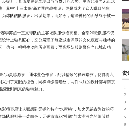
一步提升，其热度更是呈现出节节攀升的态势。尽管比赛尚未正式
，其中“十三太保”新赛季的战袍设计更是成为了众人瞩目的焦
，为球队的队服设计出谋划策，而如今，这些神秘的面纱终于被一
新赛季苏超十三支球队的主客场队服惊艳亮相。全部26款队服不仅
案设计上独具匠心，充分展现了每座城市深厚的文化底蕴与独特的
素，仿佛一幅幅生动的历史画卷；而客场队服则聚焦当代城市精
资
锦”为灵感源泉，通体蓝色作底，配以精致的祥云暗纹，仿佛将六
则采用了亮眼的橙色，同样点缀着暗纹，两件队服的设计都与南京
1
能感受到南京的独特魅力。
2
3
煌
彩很容易让人联想到无锡的特产“水蜜桃”，加之无锡古陶纹的巧
4
作
场队服则是一袭白色，无锡市市花“杜鹃”与太湖波光的细节处
5
尼
6
分