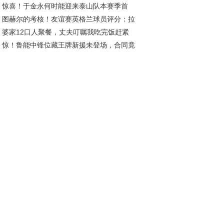
惊喜！于金永何时能迎来泰山队本赛季首
议米利西奇去留
图赫尔的考核！友谊赛英格兰球员评分：拉
？或成王大雷理想接班人
婆家12口人聚餐，丈夫叮嘱我吃完饭赶紧
傅独秀 本怀特回归抢戏
惊！鲁能中锋位藏王牌新援未登场，合同竟
，瞥了眼餐桌我秒懂
2026年底