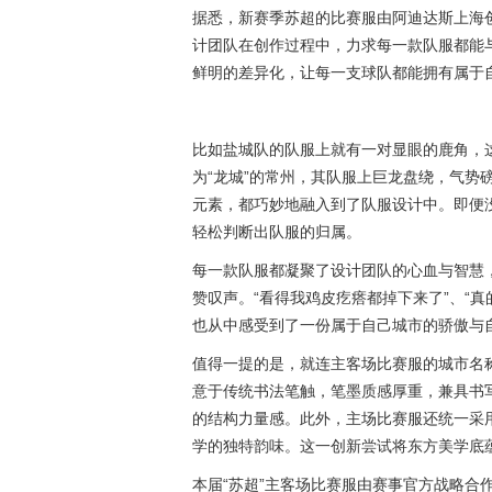
据悉，新赛季苏超的比赛服由阿迪达斯上海
计团队在创作过程中，力求每一款队服都能
鲜明的差异化，让每一支球队都能拥有属于
比如盐城队的队服上就有一对显眼的鹿角，
为“龙城”的常州，其队服上巨龙盘绕，气势
元素，都巧妙地融入到了队服设计中。即便
轻松判断出队服的归属。
每一款队服都凝聚了设计团队的心血与智慧
赞叹声。“看得我鸡皮疙瘩都掉下来了”、“
也从中感受到了一份属于自己城市的骄傲与
值得一提的是，就连主客场比赛服的城市名
意于传统书法笔触，笔墨质感厚重，兼具书
的结构力量感。此外，主场比赛服还统一采
学的独特韵味。这一创新尝试将东方美学底蕴
本届“苏超”主客场比赛服由赛事官方战略合