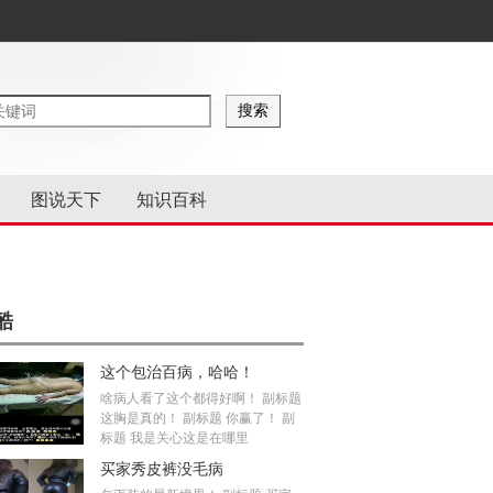
图说天下
知识百科
酷
这个包治百病，哈哈！
啥病人看了这个都得好啊！ 副标题
这胸是真的！ 副标题 你赢了！ 副
标题 我是关心这是在哪里
买家秀皮裤没毛病