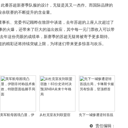
。此番苏超新赛季队服的设计，无疑是其又一杰作。而国际品牌的
业余联赛的不断提升的含金量。
董事长、党委书记顾晔在致辞中谈道，去年苏超的上座人次超过了
为赛事的火爆，还带来了巨大的溢出效应，其中每一元门票收入可以带
了去年这份亮眼的成绩单，新赛季的苏超无疑将被寄予更多期待。
超的精彩还将持续突破上限，为球迷们带来更多惊喜与欢乐。
美军航母困境凸显，伊
从杜克室友到联盟宿
先下一城惨遭逆转首战
朗非对称战术奏效，特
敌！83分史诗对决预演
出局，卡琳斯卡娅另有
责任编辑：