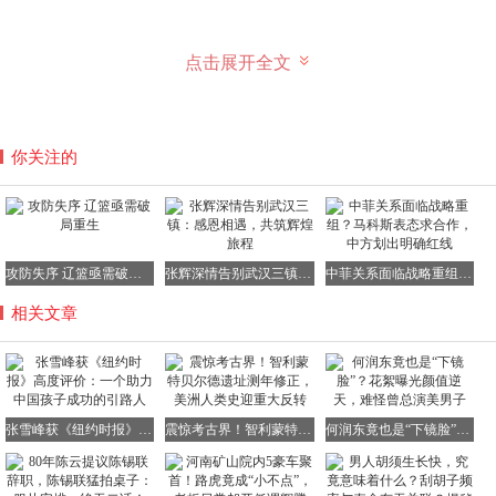
点击展开全文
从教育事业的角度来看，张雪峰的观点确实偏激，他将教育
的价值简化为“就业率”和“赚钱能力”，完全忽略了理想与情
怀的考量。
你关注的
不过，与国内一些评论中单纯地批判或肯定张雪峰不同，
《纽约时报》的记者显然想要挖掘其中更深层次的原因。
攻防失序 辽篮亟需破局重生
张辉深情告别武汉三镇：感恩相遇，共筑辉煌旅程
中菲关系面临战略重组？马科斯表态求合作，中方划出明确红线
既然当前社会对于教育的理解存在客观问题，那么就用最务
相关文章
实的方式帮助孩子“生存下去”。
外媒精准捕捉到了这一点，使得“传授成功之道”这一看似简
单的评价，变得复杂而耐人寻味。
张雪峰获《纽约时报》高度评价：一个助力中国孩子成功的引路人
震惊考古界！智利蒙特贝尔德遗址测年修正，美洲人类史迎重大反转
何润东竟也是“下镜脸”？花絮曝光颜值逆天，难怪曾总演美男子
第一个信号，是正视张雪峰的功过，既不回避他的功利性，