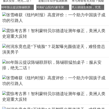
也不否定他的价值。
80年陈云提议陈锡联辞职，陈锡联猛拍桌子：服从安排，绝无二话！
河南矿山院内5豪车聚首！路虎竟成“小不点”，老板日常却开低调辉腾
男人胡须生长快，究竟意味着什么？刮胡子频率与寿命有无关联？揭秘真相
报道直言，张雪峰的建议“扼杀了部分年轻人的理想主义”，
将教育简化为“最大化成功概率”的工具，这种极致的功利主
义确实引发了争议。
毫无疑问，张雪峰否定新闻学的价值肯定是错误的，这一点
即便是再喜欢张雪峰的粉丝也无法否认。
但报道同时也承认，张雪峰的出发点从来不是追求高大上的
理想，这些对于普通人来说太过遥远。
张雪峰深知出身不优越的学生将面临更为残酷的现实，也正
因如此，他的评价更容易被普通家庭所接受。
这种既批评又认可的态度，客观还原了张雪峰的复杂形象，
他并非完美的圣人，也不是十恶不赦的罪人，而是一个带着