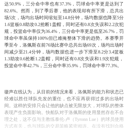
达50.9%，三分命中率也有37.3%，罚球命中率更是达到了
82.6%。然而，到了季后赛，他的表现却有所下滑，总共出
场5次，场均出场时间缩短至14.8分钟，场均数据也降至5分
1.6篮板0.8助攻0.2抢断1盖帽，同时还有0.8次失误和2.2次犯
规，投篮命中率仅为36.4%，三分命中率更是低至26.7%，罚
球命中率虽保持100%但已难掩整体下滑的趋势。本赛季开
季至今，洛佩斯在前76场比赛中总共出场69次，场均出场时
间减少至21.4分钟，场均数据也进一步下滑至8.2分3.4篮板
1.3助攻0.6抢断1.2盖帽，同时还有0.8次失误和1.9次犯规，
投篮命中率42.7%，三分命中率35.9%，罚球命中率77.3%。
徽声在线认为，从目前的情况来看，洛佩斯的能力和状态已
经难以胜任球队先发的重任，也不应再获得过多的出场时
间。这样的安排只会让他的缺点被无限放大，对球队的整体
表现产生负面影响。快船队对于洛佩斯的使用显然存在不合
理之处，这不仅与主教练泰伦-卢（Tyronn Lue）的球员使用
方式有关，也与球队的交易策略紧密相连。在没有找到合格