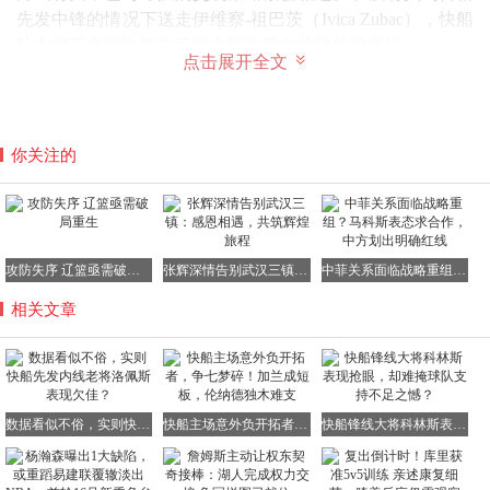
先发中锋的情况下送走伊维察-祖巴茨（Ivica Zubac），快船
队在接下来的比赛中可能会面临更大的挑战和危机。
点击展开全文
你关注的
攻防失序 辽篮亟需破局重生
张辉深情告别武汉三镇：感恩相遇，共筑辉煌旅程
中菲关系面临战略重组？马科斯表态求合作，中方划出明确红线
相关文章
数据看似不俗，实则快船先发内线老将洛佩斯表现欠佳？
快船主场意外负开拓者，争七梦碎！加兰成短板，伦纳德独木难支
快船锋线大将科林斯表现抢眼，却难掩球队支持不足之憾？