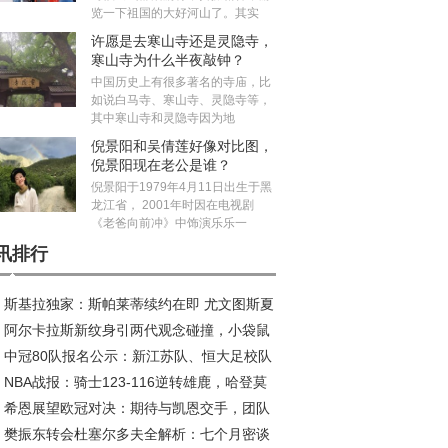
览一下祖国的大好河山了。其实
许愿是去寒山寺还是灵隐寺，
寒山寺为什么半夜敲钟？
中国历史上有很多著名的寺庙，比
如说白马寺、寒山寺、灵隐寺等，
其中寒山寺和灵隐寺因为地
倪景阳和吴倩莲好像对比图，
倪景阳现在老公是谁？
倪景阳于1979年4月11日出生于黑
龙江省， 2001年时因在电视剧
《老爸向前冲》中饰演乐乐一
讯排行
斯基拉独家：斯帕莱蒂续约在即 尤文图斯夏
阿尔卡拉斯新纹身引两代观念碰撞，小袋鼠
五线补强剑指欧冠
中冠80队报名公示：新江苏队、恒大足校队
荣耀新印记
NBA战报：骑士123-116逆转雄鹿，哈登莫
在列，安徽一队候补
希恩展望欧冠对决：期待与凯恩交手，团队
利联手发威
樊振东转会杜塞尔多夫全解析：七个月密谈
量是关键