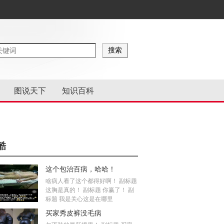
图说天下
知识百科
酷
这个包治百病，哈哈！
啥病人看了这个都得好啊！ 副标题
这胸是真的！ 副标题 你赢了！ 副
标题 我是关心这是在哪里
买家秀皮裤没毛病