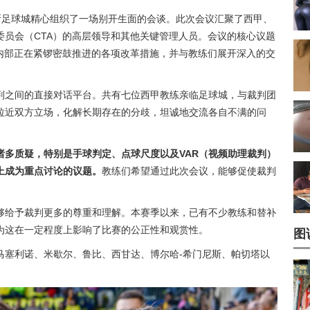
斯足球城精心组织了一场别开生面的会谈。此次会议汇聚了西甲、
委员会（CTA）的高层领导和其他关键管理人员。会议的核心议题
A内部正在紧锣密鼓推进的各项改革措施，并与教练们展开深入的交
判之间的直接对话平台。共有七位西甲教练亲临足球城，与裁判团
拉近双方立场，化解长期存在的分歧，坦诚地交流各自不满的问
诸多质疑，特别是手球判定、点球尺度以及VAR（视频助理裁判）
上成为重点讨论的议题。
教练们希望通过此次会议，能够促使裁判
。
够给予裁判更多的尊重和理解。本赛季以来，已有不少教练和替补
为这在一定程度上影响了比赛的公正性和观赏性。
图
马塞利诺、米歇尔、鲁比、西甘达、博尔哈-希门尼斯、帕切塔以