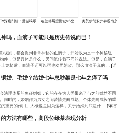
TA深度剖析：曼城竭尽
哈兰德展望曼城VS皇
奥莫伊胡安弗参观南京
全力仍败北；维尼修斯
马：全力以赴，期待精
大屠杀纪念馆：铭记历
独领风骚成焦点
彩对决与逆转奇迹
史，共筑和平未来
么神吗，血滴子可能只是历史传说而已！
影视剧，都会提到非常神秘的血滴子，开始以为是一个神秘组
物件，但是具体是什么，民间流传着不同的说法。但是，血滴子
上龙椅后，血滴子还可以帮他稳固朝政。那么血滴子真的 ...
[详
叫铜婚、毛婚？结婚七年总吵架是七年之痒了吗
会法理体系的象征婚姻，它的存在为人类带来了与之前截然不同
。同时的，婚姻作为男女之间爱情走向成熟、个体走向成长的重
的重要的作用。大概也是因为这样，关于婚姻到底是什 ...
[详细]
生的方法有哪些，高段位绿茶表现分析