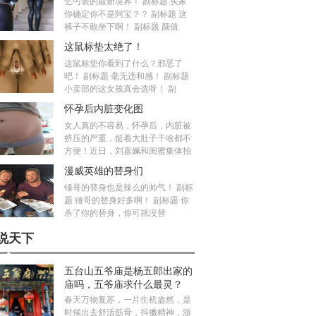
乞丐装的最新境界！ 副标题 买家
你确定你不是阿宝？？ 副标题 这
裤子不敢坐下啊！ 副标题 颜值
这鼠标垫太绝了！
这鼠标垫你看到了什么？邪恶了
吧！ 副标题 毫无违和感！ 副标题
小卖部的这女孩真会选呀！ 副
怀孕后内脏变化图
女人真的不容易，怀孕后，内脏被
挤压的严重，挺着大肚子干啥都不
方便！近日，刘嘉姵和闺蜜集体拍
漫威英雄的替身们
锤哥的替身也是辣么的帅气！ 副标
题 锤哥的替身好多啊！ 副标题 你
杀了你的替身，你可就没替
说天下
五台山五爷庙是杨五郎出家的
庙吗，五爷庙求什么最灵？
春天万物复苏，一片生机盎然，是
时候出去舒活筋骨，抖擞精神，游