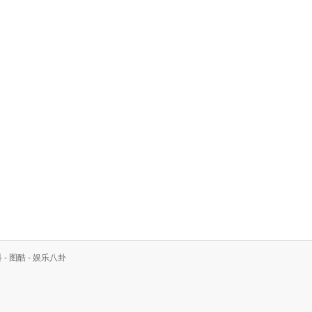
科
-
图酷
-
娱乐八卦