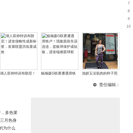
7
细
8
与
9
晚
10
下
必
湖人双帅特训布朗尼！
杨瀚森G联赛遭遇滑铁
池妍玉没肌肉的样子照
进攻侵略性成新标签，
卢！强敌面前失误连
片，她几岁开始练的为
责任编辑：
发展联盟历练显成效
连，篮板球保护成短
什么要练肌肉？
板，进攻端难获球权
普，多热莱
哥三月热身
的为什么