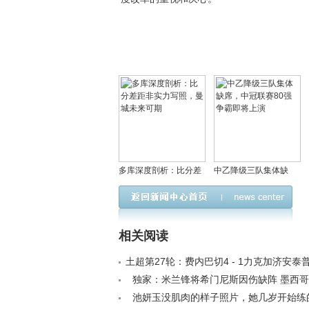
多库深度剖析：比分差
中乙降级三队集体缺
距非实力写照，曼城未
席，中冠联赛80强争霸
来可期
即将上演
相关阅读
土超第27轮：费内巴切4 - 1力克加济安泰
斯 - 内内戴帽坎特建功< /a>
独家：米兰锋将希门尼斯因伤缺阵 墨西
赛面临锋线重组< /a>
池妍玉没肌肉的样子照片，她几岁开始练