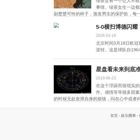
绿茶女有一个让人不敢
事情。绿茶女生一边都
副楚楚可怜的样子，激发男生的保护欲，每一
5-0横扫博德闪
2026-03-19
北京时间3月18日欧冠
逆转。这是球队自196
星盘看未来到底
2019-06-23
在这个浮躁而很现实的
作、感情等等很多因素
的时候无处发泄自身的烦恼，闷在心中或者向
细]
首页
-
娱乐圈事
-