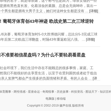
恭维的名字，就是绿茶婊，这个称号也是因为，绿茶女做的一些
是拥有黑色直长发、化着淡妆的素颜、总是会无病呻吟，装出一
个男生都是拥有大男子主义，她们对这种女生都是没有 ...
[详细]
耀！葡萄牙体育创43年神迹 欧战史第二次三球逆转
1/8决赛，葡萄牙体育加时5-0大胜博德闪耀，总比分5-3完成三球
4年后第二次欧战三球翻盘，时隔43年重返欧冠八强。 ...
[详细]
准不准要相信星盘吗？为什么不要轻易看星盘
社会环境下，我们生活中存在不能顾忌的很多事情，家庭、工
然我们不能很好的去享受生活，以至于在受到困扰或者处于低估
亲人发脾气都会产生很多的负面情绪和矛盾。有的人会去 ...
[详
体育圈事
-
两性情感
-
星座命运
-
奇闻怪事
-
历史故事
-
科技资讯
-
图说天下
-
知识百
电脑版
|
移动端
Copyright © 2002-2019 徽声在线 版权所有