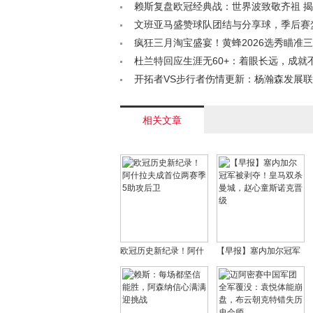
要练肌肉？< /a>
赖斯复盘欧冠经典战：世界波致敬齐祖 
厂核心绝招< /a>
文班亚马盛赞球队团结与分享球，季后赛
步成为现实< /a>
疯狂三月淘宝盛宴！黄蜂2026选秀瞄准
谁能与三球共筑辉煌？< /a>
杜兰特回应生涯无60+：着眼长远，成就
场比赛定义< /a>
开拓者VS步行者伤情更新：杨瀚森发展
席，罗威出战待定< /a>
相关文章
欧冠历史新纪录！阿什
【早报】塞内加尔冠军
拉夫成首位两赛季5助攻
被剥夺！皇马双杀曼
后卫
城，赵心童斯诺克晋级