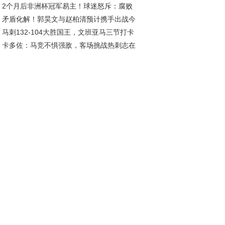
2个月后非洲杯冠军易主！球迷怒斥：腐败
节曝光 四大诱因揭秘
矛盾化解！郭昊文与赵柏清预计携手出战今
耻辱，非洲足球路在何方
马刺132-104大胜国王，文班亚马三节打卡
同曦对阵浙江
卡多佐：马竞不惧强敌，客场挑战热刺志在
班，雷诺空砍高分难救主
得