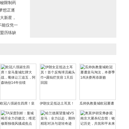
揭秘限制药
梦想正逐
三大新星，
不能仅凭一
联盟历练缺
欧冠八强诞生四席！皇
伊朗女足抵达土耳其！
瓜帅执教曼城欧冠屡遭
马曼城红牌大战，葡体
首个反悔球员戴头巾+露
皇马淘汰，本赛季1/8决
让三追五，阿森纳创14
灿烂笑容 1天后回国
赛再添新败
年佳绩