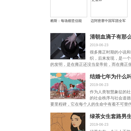
赖斯：每场都坚信能
迈阿密赛中国军团全军
胜，阿森纳信心满满迎
覆没：袁悦体能崩盘，
挑战
布云朝克特错失历史会
清朝血滴子有那
师
2019-06-23
很多雍正时期的小说和
织，后来发现，是一个
的发明，是在雍正还没当皇帝前，而在雍正坐
细]
结婚七年为什么
2019-06-23
作为人类智慧象征的社
的社会秩序与社会道德
要里程碑，它在每个人的生命中有着不可替代
绿茶女生套路男
2019-06-23