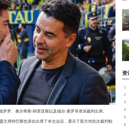
资
1
2
窗
3
成
4
等
-皮萨罗、奥尔蒂斯-阿里亚斯以及德尔-塞罗等资深裁判出席。
5
布
联盟主席特巴斯也亲自出席了本次会议，显示了双方对此次裁判制
6
力