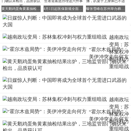
导弹需要靠中国的零件来维持运转。这一说法虽然略显夸
黄天鹅鸡蛋角黄素抽检结果出炉，三地监管部门确认未检出，品质获认可
4月1日起医保新规全面实施！1965-1985年出生者需紧急办理这六件事
曝张雪峰在苏州举办葬礼，生前最后一次直播，趴桌子上身体已不适
张，但也从侧面反映了中国在全球军工供应链中的重要地
位。
越南政坛
变局：苏
俄乌冲突持续已久，俄罗斯在其中也暴露出了致命的短板。
“霍尔木兹局势”：
林集权冲
虽然俄罗斯在核弹、核潜艇、战略轰炸机等领域拥有较为顶
美伊冲突走向何方
尖的技术，但在芯片、传感器等关键电子部件方面却陷入了
刺与权力
断供的窘境。这主要归因于西方的封锁和制裁。
重组暗战
因此，俄军导弹和无人机中频繁出现中国生产的民用电子元
器件也就不足为奇了。俄罗斯通过采购这些性价比较高且能
够源源不断提供支持的通用部件来弥补自身的短板。
越南政坛
通过外媒的这些爆料，我们可以清晰地看到全球军工供应链
变局：苏
已经发生了结构性的转移。此前由美国、俄罗斯、欧洲三足
“霍尔木兹局势”：
鼎立的局面已经逐渐转变为中美双核心的格局。
林集权冲
美伊冲突走向何方
刺与权力
美国掌握了高端技术，而中国则掌握了全产业链的优势。欧
重组暗战
洲和俄罗斯在不同程度上已经出现了边缘化的趋势。这是全